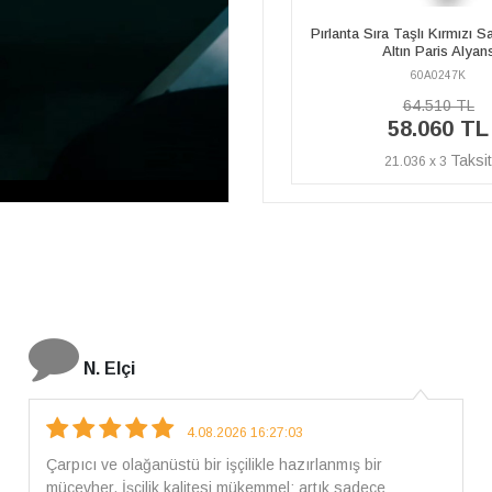
ırlanta Sıra Taşlı Kırmızı Sarı ve Beyaz
Kırmızı Sarı ve Beyaz Altın 
Altın Paris Alyans
60A0247K
60A0247E
64.510 TL
46.160 TL
58.060 TL
41.540 TL
21.036 x 3
15.051 x 3
İ. Bozkurt
31.07.2026 12:46:04
Harika tam istediğim gibi geldi kargom ayrıca ilgili
arkadaşlara da teşekkür ederim çok ilgilendiler güvenle