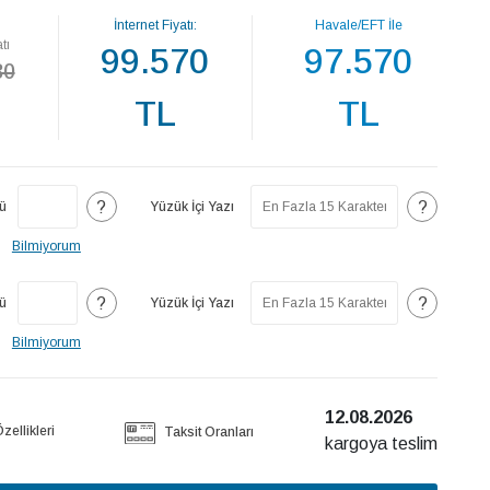
İnternet Fiyatı:
Havale/EFT İle
tı
99.570
97.570
30
TL
TL
?
?
ü
Yüzük İçi Yazı
Bilmiyorum
?
?
ü
Yüzük İçi Yazı
Bilmiyorum
12.08.2026
ellikleri
Taksit Oranları
kargoya teslim