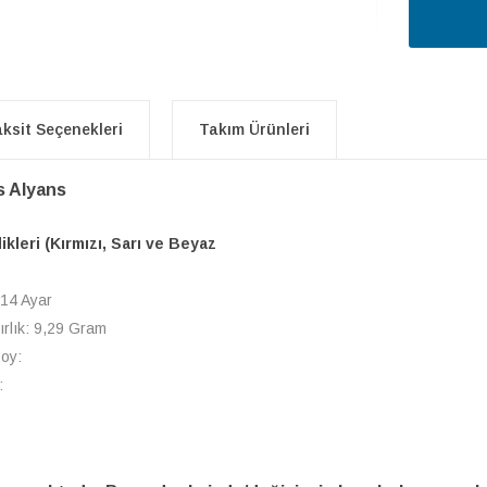
ksit Seçenekleri
Takım Ürünleri
is Alyans
likleri (Kırmızı, Sarı ve Beyaz
 14 Ayar
ırlık: 9,29 Gram
Boy:
: