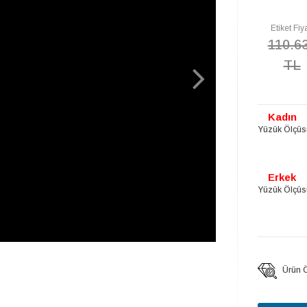
Etiket Fiya
110.6
TL
Kadın
Yüzük Ölçüs
Erkek
Yüzük Ölçüs
Ürün Öz