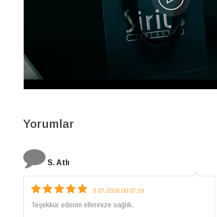
P
Kırmızı Sarı ve Beyaz Altın Paris Alyans
60A0247E
46.160 TL
41.540 TL
15.051 x 3
Yorumlar
N. Elçi
4.08.2026 16:27:03
Çarpıcı ve olağanüstü bir işçilikle hazırlanmış bir
mücevher. İşçilik kalitesi mükemmel; artık sadece