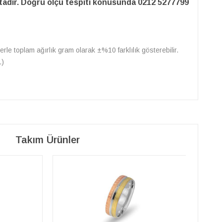
adır. Doğru ölçü tespiti konusunda 0212 5277799
erle toplam ağırlık gram olarak ±%10 farklılık gösterebilir.
.)
Takım Ürünler