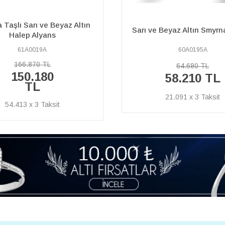
Pırlanta Sıra Taşlı Sarı 
 Beyaz Altın Smyrna Alyans
Altın Uranüs Alyan
60A0195A
60A0217A
157.630 TL
64.680 TL
141.860
58.210 TL
TL
21.091 x 3
51.399 x 3