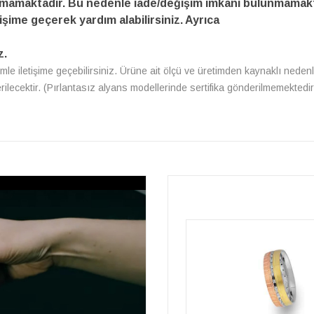
amamaktadır. Bu nedenle iade/değişim imkanı bulunmamakt
işime geçerek yardım alabilirsiniz. Ayrıca
z.
zimle iletişime geçebilirsiniz. Ürüne ait ölçü ve üretimden kaynaklı nedenl
erilecektir. (Pırlantasız alyans modellerinde sertifika gönderilmemektedir