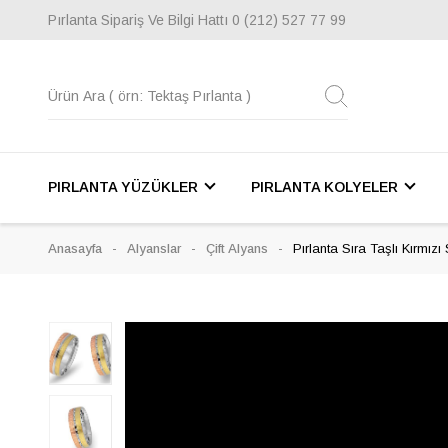
Pırlanta Sipariş Ve Bilgi Hattı
0 (212) 527 77 99
PIRLANTA YÜZÜKLER
PIRLANTA KOLYELER
Anasayfa
Alyanslar
Çift Alyans
Pırlanta Sıra Taşlı Kırmızı