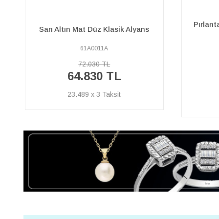
Pırlanta Taşlı Sarı ve Beyaz Altın
Sarı ve
Halep Alyans
61A0019A
166.870 TL
150.180
TL
54.413 x 3