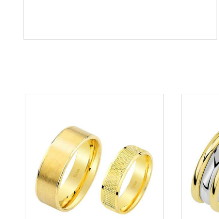
buradan sipariş vereceğim. 💎 Teşekkürler