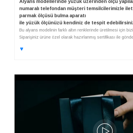
Alyans modellerinde yüzük üzerinden ölçü yapıl
numaralı telefondan müşteri temsilcilerimizle ilet
parmak ölçüsü bulma aparatı
ile yüzük ölçünüzü kendiniz de tespit edebilirsini
Bu alyans modelinin farklı altın renklerinde üretilmesi için bi
Siparişiniz ürüne özel olarak hazırlanmış sertifikası ile gönd
🔽