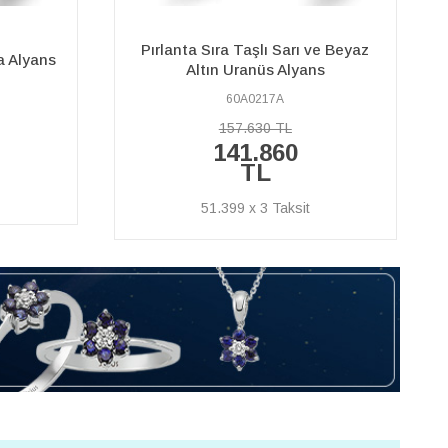
ve Beyaz
Pırlanta Tek Taşlı Beyaz Altın Mat
s
Klasik Alyans
60A0138A
65.180 TL
58.670 TL
21.257 x 3