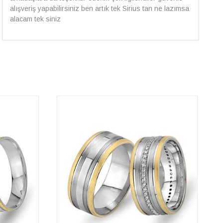
yapilmisti sorunsuz bir sekilde pirlantami takiyorum. Yeni
alisveris adresim artik belli.🤩 Tesekkurler Sirius