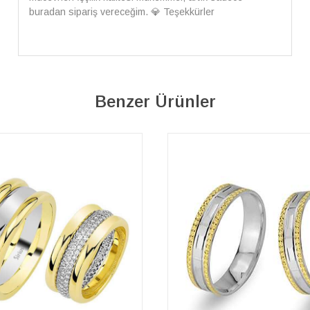
alışveriş yapabilirsiniz ben artık tek Sirius tan ne lazımsa
alacam tek siniz
Benzer Ürünler