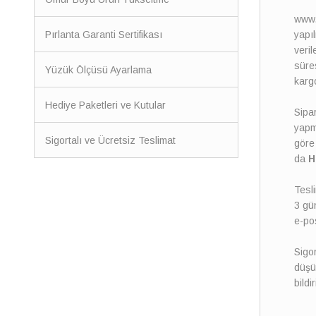
www.s
Pırlanta Garanti Sertifikası
yapıl
veril
süres
Yüzük Ölçüsü Ayarlama
kargo
Hediye Paketleri ve Kutular
Sipar
yapma
Sigortalı ve Ücretsiz Teslimat
göre 
da
H
Tesli
3 gün
e-pos
Sigor
düşü
bildi