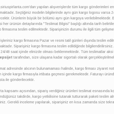
iriuspirlanta.com'dan yapılan alışverişlerde tüm kargo gönderimleri en 
maktadır. Seçtiğiniz modelin bilgilerinde aynı gün kargo logosu varsa 24
ecektir. Ürünlerin büyük bir bölümü aynı gün kargoya verilebilmektedir. 
i her ürünün detaylarında "Teslimat Bilgisi" başlığı altında tarih belirtil
 firmasına teslim edilmektedir. Siparişinizin durumu ile ilgili tüm gelişmele
işleriniz kargo firmasına Pazar ve resmi tatil günleri dışında teslim edi
ktadır. Siparişiniz kargo firmasına teslim edildiğinde bilgilendirilirsiniz
24/48 saat içinde elinizde olması beklenmektedir. Tüm teslimatlar aksi 
epsijet
tarafından, size ulaşana kadar sigortalı olarak gerçekleştirilme
mat adresinde alıcının bulunamaması halinde, kargo firması ziyaret notu
 içinde kargo firmasıyla irtibata geçmesi gerekmektedir. Faturayı üründe
ta ile gönderilecektir.
ta kapsamı açısından, sipariş verdiğiniz ürünleri teslimat esnasında ko
ndüğünüz takdirde, kargo yetkilisine tutanak tutturarak paketi teslim a
riniz. Gerekli inceleme yapılarak, siparişiniz en kısa zamanda size tekrar 