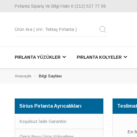
Pırlanta Sipariş Ve Bilgi Hattı
0 (212) 527 77 99
PIRLANTA YÜZÜKLER
PIRLANTA KOLYELER
Anasayfa
Bilgi Sayfası
Sirius Pırlanta Ayrıcalıkları
Teslimat 
Koşulsuz İade Garantisi
En h
Ömür Boyu Ürün Yükseltme