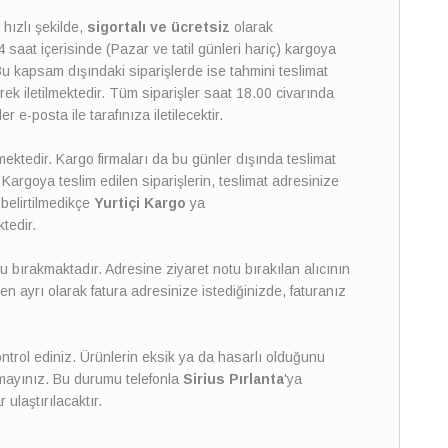
hızlı şekilde,
sigortalı ve ücretsiz
olarak
 saat içerisinde (Pazar ve tatil günleri hariç) kargoya
Bu kapsam dışındaki siparişlerde ise tahmini teslimat
erek iletilmektedir. Tüm siparişler saat 18.00 civarında
r e-posta ile tarafınıza iletilecektir.
lmektedir. Kargo firmaları da bu günler dışında teslimat
. Kargoya teslim edilen siparişlerin, teslimat adresinize
belirtilmedikçe
Yurtiçi Kargo
ya
ktedir.
 bırakmaktadır. Adresine ziyaret notu bırakılan alıcının
n ayrı olarak fatura adresinize istediğinizde, faturanız
ntrol ediniz. Ürünlerin eksik ya da hasarlı olduğunu
lmayınız. Bu durumu telefonla
Sirius Pırlanta
'ya
ulaştırılacaktır.