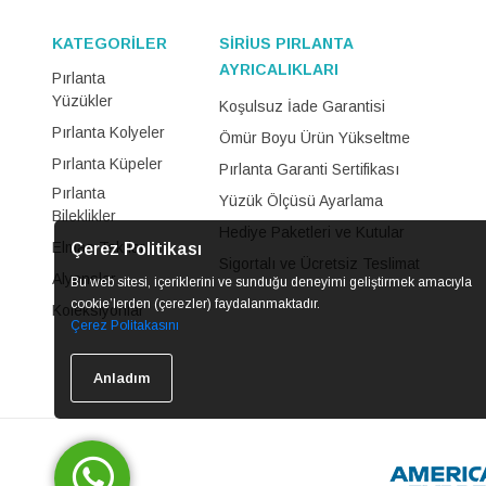
KATEGORİLER
SİRİUS PIRLANTA
AYRICALIKLARI
Pırlanta
Yüzükler
Koşulsuz İade Garantisi
Pırlanta Kolyeler
Ömür Boyu Ürün Yükseltme
Pırlanta Küpeler
Pırlanta Garanti Sertifikası
Pırlanta
Yüzük Ölçüsü Ayarlama
Bileklikler
Hediye Paketleri ve Kutular
Elmas Takılar
Çerez Politikası
Sigortalı ve Ücretsiz Teslimat
Alyanslar
Bu web sitesi, içeriklerini ve sunduğu deneyimi geliştirmek amacıyla
cookie’lerden (çerezler) faydalanmaktadır.
Koleksiyonlar
Çerez Politakasını
Anladım