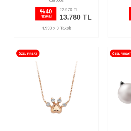
02B0003
22.970 TL
%40
13.780 TL
İNDİRİM
4.993 x 3