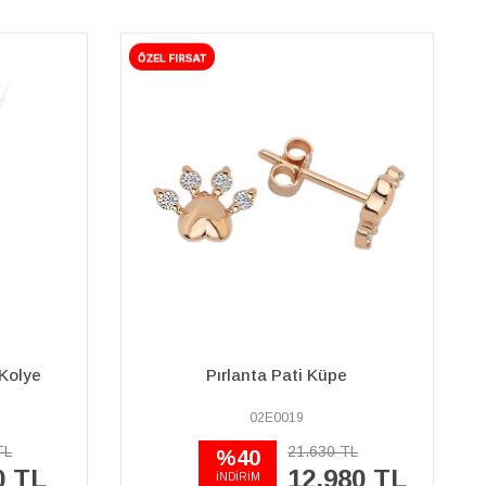
 Kolye
Pırlanta Pati Küpe
02E0019
TL
21.630 TL
%40
0 TL
12.980 TL
İNDİRİM