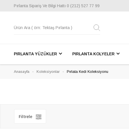
Pırlanta Sipariş Ve Bilgi Hattı
0 (212) 527 77 99
Filtrele
K
a
t
e
g
PIRLANTA YÜZÜKLER
PIRLANTA KOLYELER
o
r
i
Anasayfa
Koleksiyonlar
Pırlata Kedi Koleksiyonu
l
e
r
Pırlanta
Yüzükler
Filtrele
Pırlanta
Kolyeler