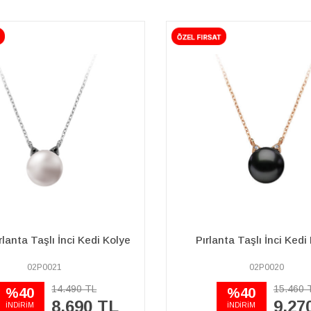
rlanta Taşlı İnci Kedi Kolye
Pırlanta Taşlı İnci Kedi
02P0021
02P0020
14.490 TL
15.460 
%40
%40
8.690 TL
9.27
İNDİRİM
İNDİRİM