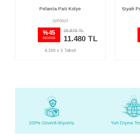
Pırlanta Pati Kolye
Siyah Pı
02P0023
20.870 TL
%45
11.480 TL
İNDİRİM
4.160 x 3
100% Güvenli Alışveriş
Yurt Dışına Te