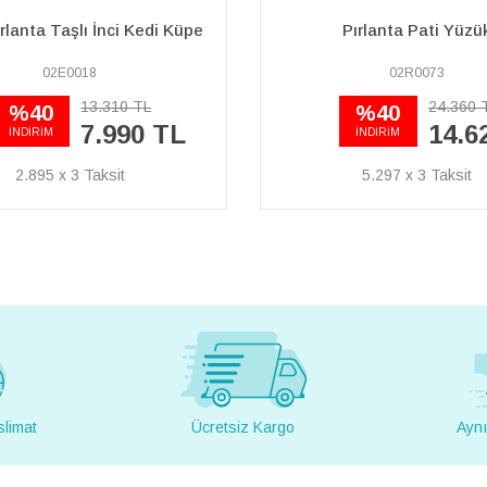
rlanta Taşlı İnci Kedi Küpe
Pırlanta Pati Yüzü
02E0018
02R0073
13.310 TL
24.360 
%40
%40
7.990 TL
14.6
İNDİRİM
İNDİRİM
2.895 x 3
5.297 x 3
slimat
Ücretsiz Kargo
Aynı