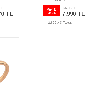
02E0017
TL
13.310 TL
%40
70 TL
7.990 TL
İNDİRİM
2.895 x 3