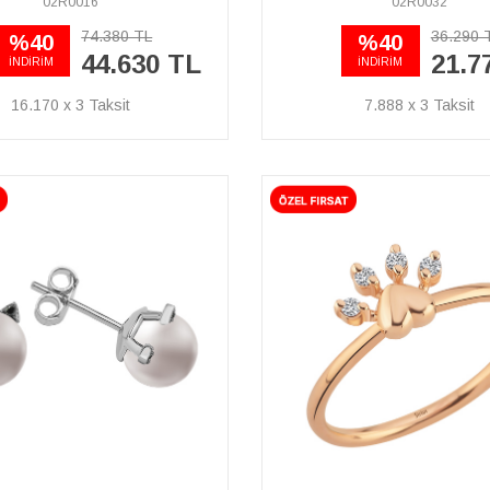
02R0016
02R0032
74.380 TL
36.290 
%40
%40
44.630 TL
21.7
İNDİRİM
İNDİRİM
16.170 x 3
7.888 x 3