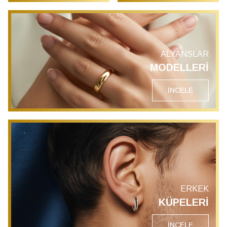
ALYANSLAR
MODELLERİ
İNCELE
ERKEK
KÜPELERİ
İNCELE