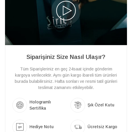
Siparişiniz Size Nasıl Ulaşır?
Tüm Siparişleriniz en geç 24saat içinde gönderim
kargoya verilecektir. Aynı gün kargo ibareli tüm ürünleri
burada bulabilirsiniz. Hafta sonları ve resmi tatil günleri
teslimat zamanını etkileyebilir.
Hologramlı
Şık Özel Kutu
Sertifika
Hediye Notu
Ücretsiz Kargo