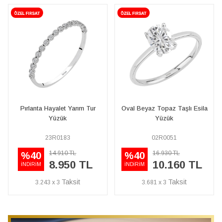
Pırlanta Hayalet Yarım Tur
Oval Beyaz Topaz Taşlı Esila
Yüzük
Yüzük
23R0183
02R0051
14.910 TL
16.930 TL
%40
%40
8.950 TL
10.160 TL
İNDİRİM
İNDİRİM
3.243 x 3
3.681 x 3