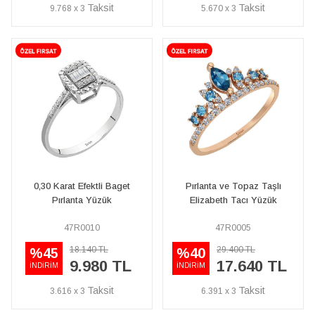
9.768 x 3
5.670 x 3
0,30 Karat Efektli Baget
Pırlanta ve Topaz Taşlı
Pırlanta Yüzük
Elizabeth Tacı Yüzük
47R0010
47R0005
18.140 TL
29.400 TL
%45
%40
9.980 TL
17.640 TL
İNDİRİM
İNDİRİM
3.616 x 3
6.391 x 3