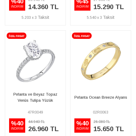
%40
%45
14.360 TL
15.290 TL
İNDİRİM
İNDİRİM
5.203 x 3
5.540 x 3
Pırlanta ve Beyaz Topaz
Pırlanta Ocean Breeze Alyans
Venüs Tulipa Yüzük
47R0049
02R0063
44.940 TL
26.080 TL
%40
%40
26.960 TL
15.650 TL
İNDİRİM
İNDİRİM