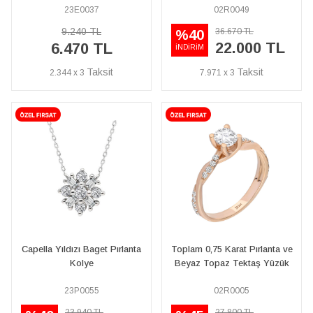
23E0037
02R0049
9.240 TL
36.670 TL
%40
22.000 TL
6.470 TL
İNDİRİM
2.344 x 3
7.971 x 3
Capella Yıldızı Baget Pırlanta
Toplam 0,75 Karat Pırlanta ve
Kolye
Beyaz Topaz Tektaş Yüzük
23P0055
02R0005
23.940 TL
27.800 TL