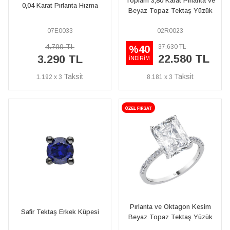
Toplam 3,80 Karat Pırlanta ve
0,04 Karat Pırlanta Hızma
Beyaz Topaz Tektaş Yüzük
07E0033
02R0023
4.700 TL
37.630 TL
%40
22.580 TL
3.290 TL
İNDİRİM
1.192 x 3
8.181 x 3
Pırlanta ve Oktagon Kesim
Safir Tektaş Erkek Küpesi
Beyaz Topaz Tektaş Yüzük