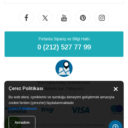
Pırlanta Sipariş ve Bilgi Hattı
0 (212) 527 77 99
Bizi Daha Kolay Bulabilirsiniz
Çerez Politikası
İletişim İçin Tıklayınız
Bu web sitesi, içeriklerini ve sunduğu deneyimi geliştirmek amacıyla
cookie’lerden (çerezler) faydalanmaktadır.
Çerez Politakasını
Anladım
Piyer Loti Cad. No:5 Kat:2 Çemberlitaş Fatih/İstanbul