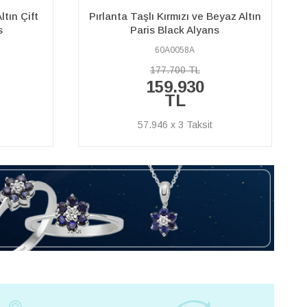
eyaz Altın
Pırlanta Taşlı Sarı ve Beyaz Altın
s
Bomonti Alyans
60A0271A
121.590 TL
109.430
TL
39.649 x 3