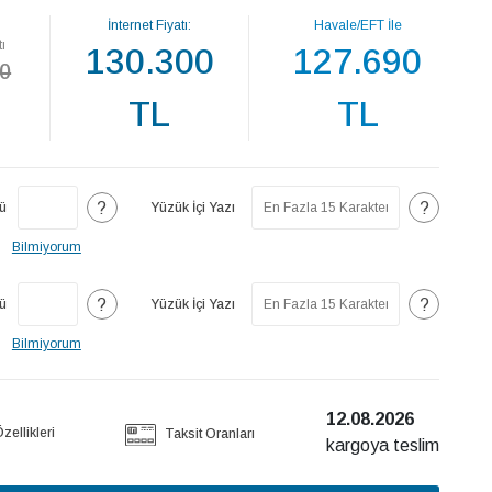
İnternet Fiyatı:
Havale/EFT İle
tı
130.300
127.690
0
TL
TL
?
?
ü
Yüzük İçi Yazı
Bilmiyorum
?
?
ü
Yüzük İçi Yazı
Bilmiyorum
12.08.2026
ellikleri
Taksit Oranları
kargoya teslim