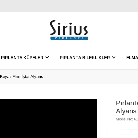
PIRLANTA KÜPELER
PIRLANTA BİLEKLİKLER
ELMA
 Beyaz Altın İştar Alyans
Pırlant
Alyans
Model No: 6