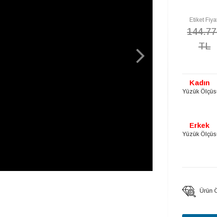
Etiket Fiya
144.77
TL
Kadın
Yüzük Ölçüs
Erkek
Yüzük Ölçüs
Ürün Öz