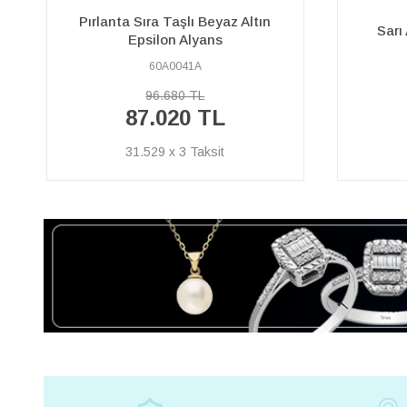
Pırlanta
Sarı Altın Düz Klasik Alyans
61A0001A
43.850 TL
39.460 TL
14.297 x 3