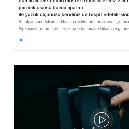
numaralı telefondan müşteri temsilcilerimizle ilet
parmak ölçüsü bulma aparatı
ile yüzük ölçünüzü kendiniz de tespit edebilirsini
Bu alyans modelinin farklı altın renklerinde üretilmesi için bi
Siparişiniz ürüne özel olarak hazırlanmış sertifikası ile gönd
🔽