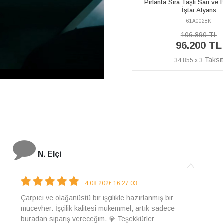
Pırlanta Sıra Taşlı Sarı ve Beyaz Altın
Sarı ve Beyaz Altın İşta
İştar Alyans
61A0028K
61A0028E
106.890 TL
37.970 TL
96.200 TL
34.170 TL
34.855 x 3
12.381 x 3
İ. Bozkurt
31.07.2026 12:46:04
Harika tam istediğim gibi geldi kargom ayrıca ilgili
arkadaşlara da teşekkür ederim çok ilgilendiler güvenle
alışveriş yapabilirsiniz ben artık tek Sirius tan ne lazımsa