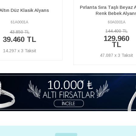
 Sıra Taşlı Beyaz Altın Çift
Pırlanta Taşlı Kırmızı ve B
Renk Bebek Alyans
Paris Black Alyan
60A0301A
60A0058A
144.400 TL
177.700 TL
129.960
159.930
TL
TL
47.087 x 3
57.946 x 3