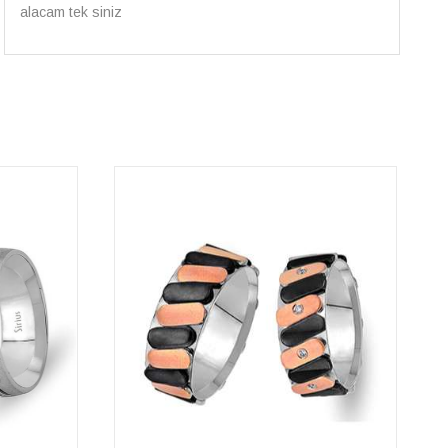
alisveris adresim artik belli.🤩 Tesekkurler Sirius