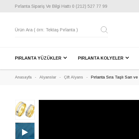
Pırlanta Sipariş Ve Bilgi Hattı
0 (212) 527 77 99
PIRLANTA YÜZÜKLER
PIRLANTA KOLYELER
Anasayfa
Alyanslar
Çift Alyans
Pırlanta Sıra Taşlı Sarı ve