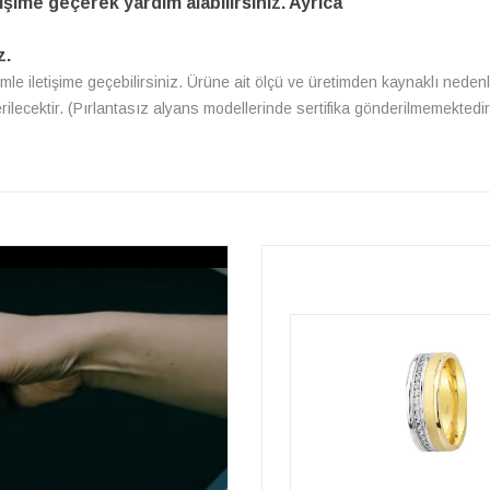
işime geçerek yardım alabilirsiniz. Ayrıca
z.
zimle iletişime geçebilirsiniz. Ürüne ait ölçü ve üretimden kaynaklı nedenl
erilecektir. (Pırlantasız alyans modellerinde sertifika gönderilmemektedir