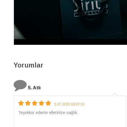
Sarı ve Beyaz Altın İştar Alyans
61A0028E
37.970 TL
34.170 TL
12.381 x 3
Yorumlar
N. Elçi
4.08.2026 16:27:03
Çarpıcı ve olağanüstü bir işçilikle hazırlanmış bir
mücevher. İşçilik kalitesi mükemmel; artık sadece
buradan sipariş vereceğim. 💎 Teşekkürler