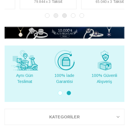
79.844 x 3
65.040 x 3
100% İade
100% Güvenli
Yurt Dışına
Garantisi
Alışveriş
Teslimat
KATEGORİLER