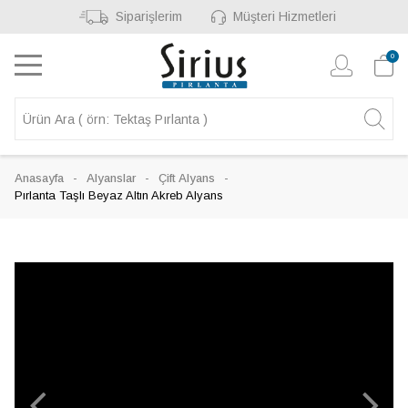
Siparişlerim
Müşteri Hizmetleri
0
Anasayfa
Alyanslar
Çift Alyans
Pırlanta Taşlı Beyaz Altın Akreb Alyans