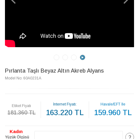
Pırlanta Taşlı Beyaz Altın Akreb Alyans
Model No: 60A0231A
İnternet Fiyatı:
Havale/EFT İle
Etiket Fiyatı
163.220 TL
159.960 TL
181.360 TL
Kadın
?
Yüzük Ölçüsü