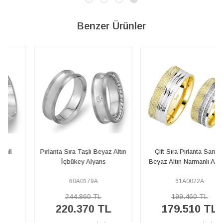
Benzer Ürünler
Pırlanta Sıra Taşlı Beyaz Altın
Çift Sıra Pırlanta Sarı ve
İçbükey Alyans
Beyaz Altın Narmanlı Alyans
60A0179A
61A0022A
244.860 TL
199.460 TL
220.370 TL
179.510 TL