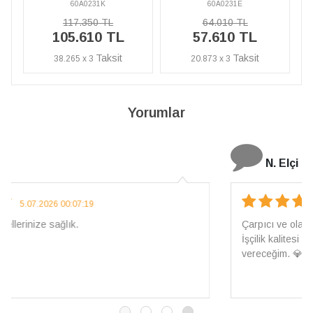
60A0231E
60A0231K
64.010 TL
117.350 TL
57.610 TL
105.610 TL
20.873 x 3
38.265 x 3
Yorumlar
N. Elçi
4.08.2026 16:27:03
Çarpıcı ve olağanüstü bir işçilikle hazırlanmış bir mücevher.
İşçilik kalitesi mükemmel; artık sadece buradan sipariş
vereceğim. 💎 Teşekkürler