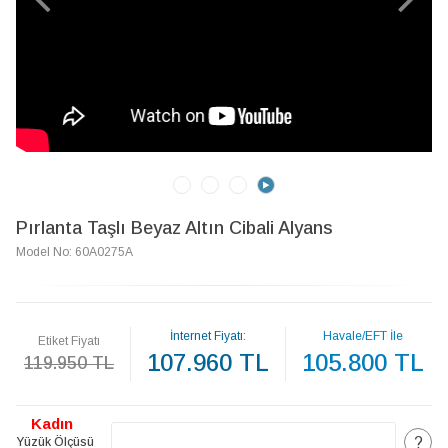
Pırlanta Taşlı Beyaz Altın Cibali Alyans
Model No: 60A0275A
İnternet Fiyatı:
Havale/EFT İle
Etiket Fiyatı
107.960 TL
105.800 TL
119.950 TL
Kadın
?
Yüzük Ölçüsü