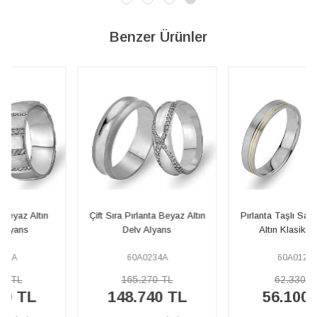
Benzer Ürünler
Çift Sıra Pırlanta Beyaz Altın
Pırlanta Taşlı Sarı ve Beyaz
Delv Alyans
Altın Klasik Alyans
60A0234A
60A0124A
165.270 TL
62.330 TL
148.740 TL
56.100 TL