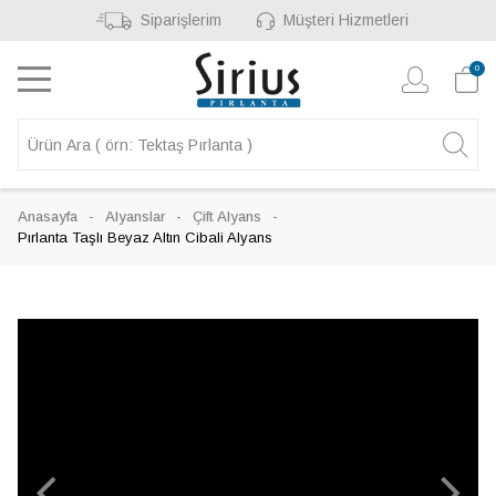
Siparişlerim
Müşteri Hizmetleri
0
Anasayfa
Alyanslar
Çift Alyans
Pırlanta Taşlı Beyaz Altın Cibali Alyans