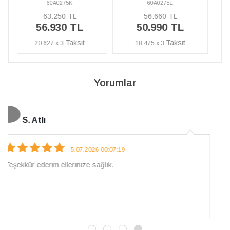
60A0275E
60A0275K
56.660 TL
63.250 TL
50.990 TL
56.930 TL
18.475 x 3
20.627 x 3
Yorumlar
N. Elçi
4.08.2026 16:27:03
Çarpıcı ve olağanüstü bir işçilikle hazırlanmış bir mücevher.
İşçilik kalitesi mükemmel; artık sadece buradan sipariş
vereceğim. 💎 Teşekkürler