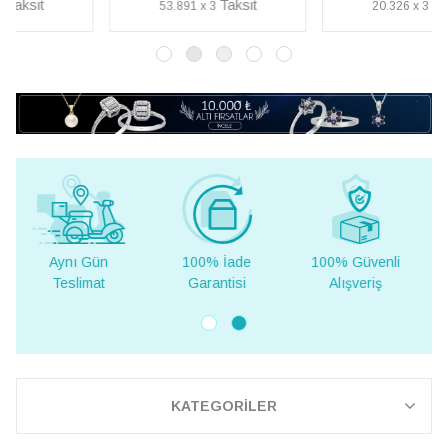
53.891 x 3
20.326 x 3
100% İade
100% Güvenli
Yurt Dışına
Garantisi
Alışveriş
Teslimat
KATEGORİLER