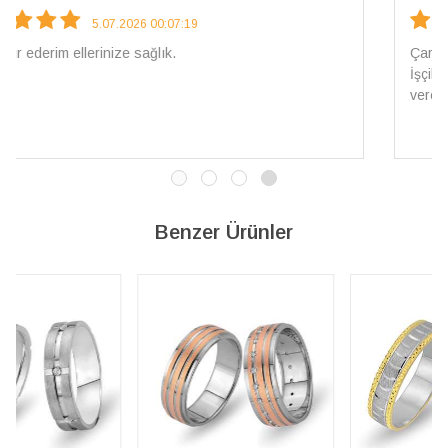
4.08.2026 16:27:03
Çarpıcı ve olağanüstü bir işçilikle hazırlanmış bir mücevher.
İşçilik kalitesi mükemmel; artık sadece buradan sipariş
vereceğim. 💎 Teşekkürler
Benzer Ürünler