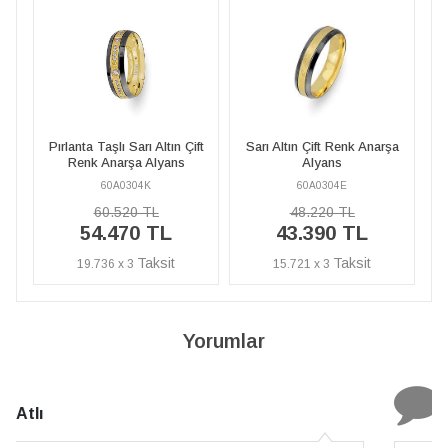
ft
Sarı Altın Çift Renk Anarşa
Pırlanta Taşlı Sarı Altın Çift
S
Alyans
Renk Anarşa Alyans
60A0304E
60A0304K
48.220 TL
60.520 TL
43.390 TL
54.470 TL
15.721 x 3
19.736 x 3
Yorumlar
N. Elçi