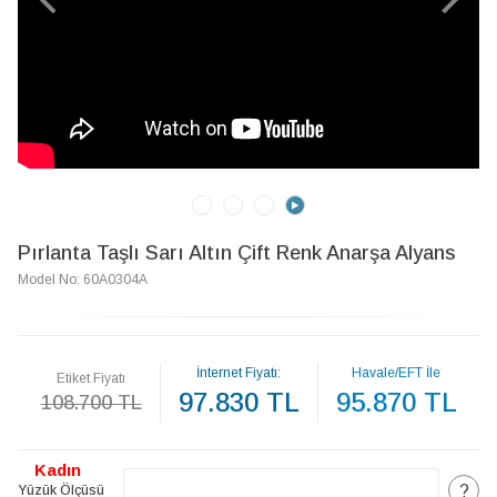
Pırlanta Taşlı Sarı Altın Çift Renk Anarşa Alyans
Model No: 60A0304A
İnternet Fiyatı:
Havale/EFT İle
Etiket Fiyatı
97.830 TL
95.870 TL
108.700 TL
Kadın
?
Yüzük Ölçüsü