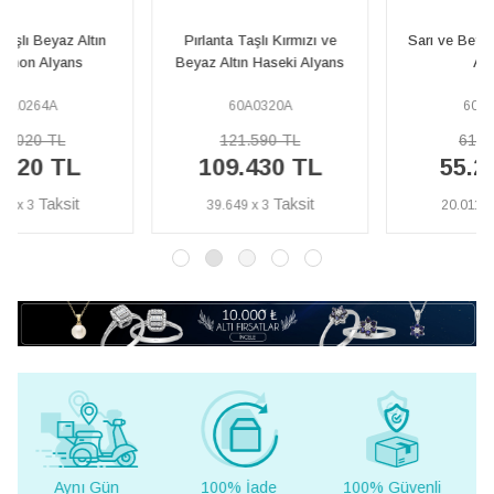
Pırlanta Taşlı Kırmızı ve
Sarı ve Beyaz Altın Nemrut
Beyaz Altın Haseki Alyans
Alyans
60A0320A
60A0192A
121.590 TL
61.360 TL
109.430 TL
55.230 TL
39.649 x 3
20.011 x 3
100% İade
100% Güvenli
Yurt Dışına