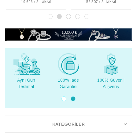
58.507 x 3
52.236 x 3
100% İade
100% Güvenli
Yurt Dışına
Garantisi
Alışveriş
Teslimat
KATEGORİLER