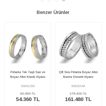
Benzer Ürünler
Çift Sıra Pırlanta Beyaz Altın
Pırlanta Taşlı Sarı ve Beyaz
Burma Desenli Alyans
Altın Saratoga Alyans
60A0154A
60A0101A
179.420 TL
160.190 TL
161.480 TL
144.170 TL