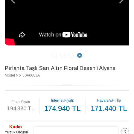
Pırlanta Taşlı Sarı Altın Floral Desenli Alyans
Model No: 60A0003A
İnternet Fiyatı:
Havale/EFT İle
Etiket Fiyatı
174.940 TL
171.440 TL
194.380 TL
Kadın
?
Yüzük Ölçüsü