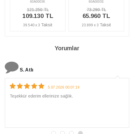
60A0003E
60A0003K
73.290 TL
121.250 TL
65.960 TL
109.130 TL
23.899 x 3
39.540 x 3
Yorumlar
N. Elçi
4.08.2026 16:27:03
Çarpıcı ve olağanüstü bir işçilikle hazırlanmış bir mücevher.
İşçilik kalitesi mükemmel; artık sadece buradan sipariş
vereceğim. 💎 Teşekkürler