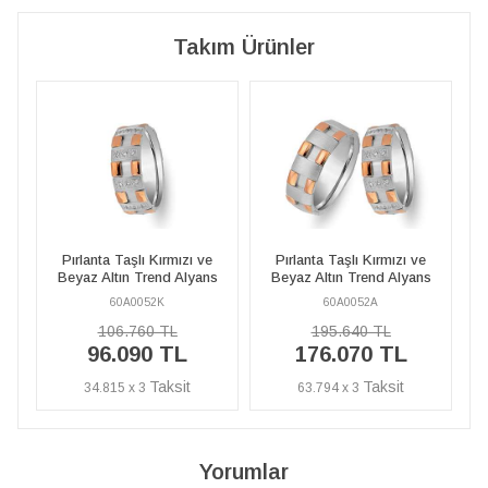
Takım Ürünler
ı ve
Pırlanta Taşlı Kırmızı ve
Pırlanta Taşlı Kırmızı ve
lyans
Beyaz Altın Trend Alyans
Beyaz Altın Trend Alyans
60A0052A
60A0052K
195.640 TL
106.760 TL
176.070 TL
96.090 TL
63.794 x 3
34.815 x 3
Yorumlar