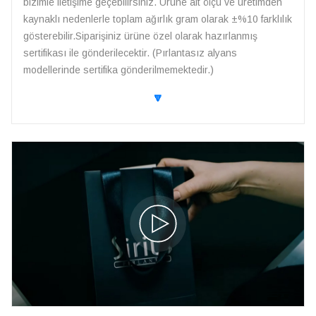
bizimle iletişime geçebilirsiniz. Ürüne ait ölçü ve üretimden
kaynaklı nedenlerle toplam ağırlık gram olarak ±%10 farklılık
gösterebilir.Siparişiniz ürüne özel olarak hazırlanmış
sertifikası ile gönderilecektir. (Pırlantasız alyans
modellerinde sertifika gönderilmemektedir.)
🔽