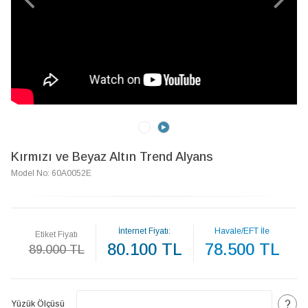
Kırmızı ve Beyaz Altın Trend Alyans
Model No: 60A0052E
İnternet Fiyatı:
Havale/EFT İle
Etiket Fiyatı
80.100 TL
78.500 TL
89.000 TL
?
Yüzük Ölçüsü