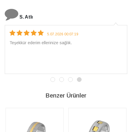
N. Elçi
4.08.2026 16:27:03
Çarpıcı ve olağanüstü bir işçilikle hazırlanmış bir mücevher.
İşçilik kalitesi mükemmel; artık sadece buradan sipariş
vereceğim. 💎 Teşekkürler
Benzer Ürünler