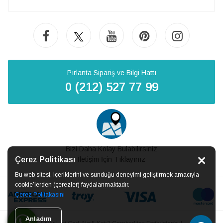
Pırlanta Sipariş ve Bilgi Hattı
0 (212) 527 77 99
Bizi Daha Kolay Bulabilirsiniz
Çerez Politikası
İletişim İçin Tıklayınız
Bu web sitesi, içeriklerini ve sunduğu deneyimi geliştirmek amacıyla
cookie’lerden (çerezler) faydalanmaktadır.
Çerez Politakasını
Anladım