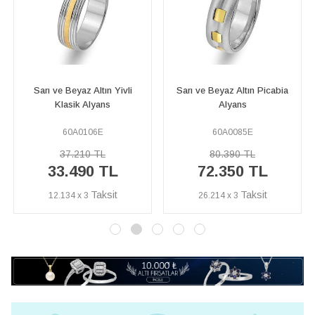
Sarı ve Beyaz Altın Picabia
Sarı ve Beyaz Altın Aynalı
Alyans
Emirgan Alyans
60A0085E
60A0276E
80.390 TL
54.010 TL
72.350 TL
48.610 TL
26.214 x 3
17.612 x 3