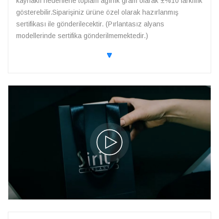
kaynaklı nedenlerle toplam ağırlık gram olarak ±%10 farklılık
gösterebilir.Siparişiniz ürüne özel olarak hazırlanmış
sertifikası ile gönderilecektir. (Pırlantasız alyans
modellerinde sertifika gönderilmemektedir.)
🔽