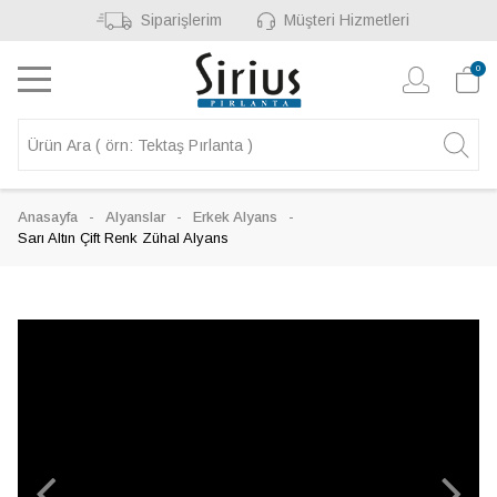
Siparişlerim
Müşteri Hizmetleri
0
Anasayfa
Alyanslar
Erkek Alyans
Sarı Altın Çift Renk Zühal Alyans