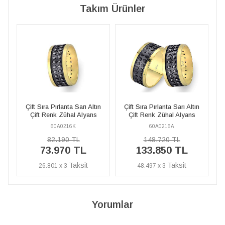
Takım Ürünler
 Altın
Çift Sıra Pırlanta Sarı Altın
Çift Sıra Pırlanta Sarı Altın
yans
Çift Renk Zühal Alyans
Çift Renk Zühal Alyans
60A0216A
60A0216K
148.720 TL
82.190 TL
133.850 TL
73.970 TL
48.497 x 3
26.801 x 3
Yorumlar