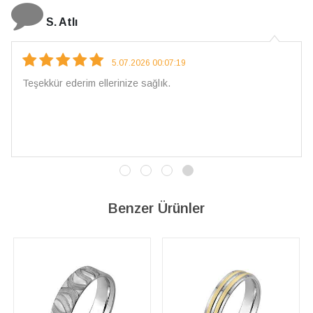
N. Elçi
4.08.2026 16:27:03
Çarpıcı ve olağanüstü bir işçilikle hazırlanmış bir mücevher.
İşçilik kalitesi mükemmel; artık sadece buradan sipariş
vereceğim. 💎 Teşekkürler
Benzer Ürünler