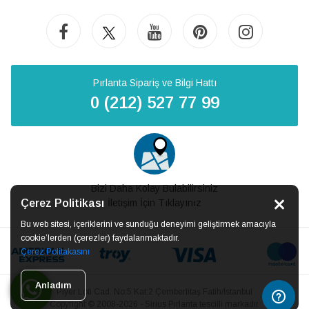
Pırlanta Sipariş ve Bilgi Hattı
0 (212) 527 77 99
Bizi Daha Kolay Bulabilirsiniz
Çerez Politikası
İletişim İçin Tıklayınız
Bu web sitesi, içeriklerini ve sunduğu deneyimi geliştirmek amacıyla
cookie’lerden (çerezler) faydalanmaktadır.
Çerez Politakasını
Anladım
Piyer Loti Cad. No:5 Kat:2 Çemberlitaş Fatih/İstanbul
Copyright © 2008-2026 - Sirius Pırlanta tescilli markadır.