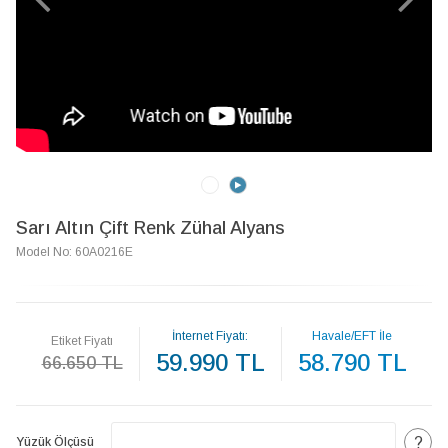
Sarı Altın Çift Renk Zühal Alyans
Model No: 60A0216E
İnternet Fiyatı:
Havale/EFT İle
Etiket Fiyatı
59.990 TL
58.790 TL
66.650 TL
?
Yüzük Ölçüsü