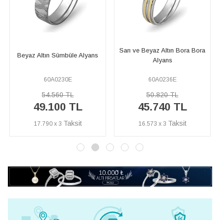
Sarı ve Beyaz Altın Bora Bora
Sarı ve Beyaz Altın İşlemeli
Alyans
Klasik Alyans
60A0236E
60A0108E
50.820 TL
36.540 TL
45.740 TL
32.890 TL
16.573 x 3
11.917 x 3