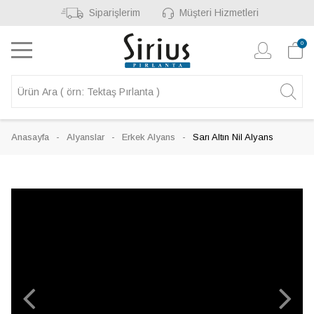
Siparişlerim
Müşteri Hizmetleri
0
Anasayfa
Alyanslar
Erkek Alyans
Sarı Altın Nil Alyans