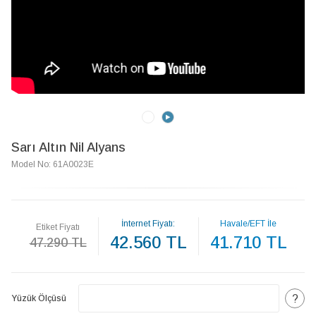
Sarı Altın Nil Alyans
Model No: 61A0023E
İnternet Fiyatı:
Havale/EFT İle
Etiket Fiyatı
42.560 TL
41.710 TL
47.290 TL
?
Yüzük Ölçüsü