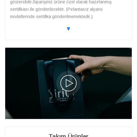
gösterebilir.Siparişiniz ürüne özel olarak hazırlanmış
sertifikası ile gönderilecektir. (Pırlantasız alyans
modellerinde sertifika gönderilmemektedir.)
🔽
Takım Ürünler