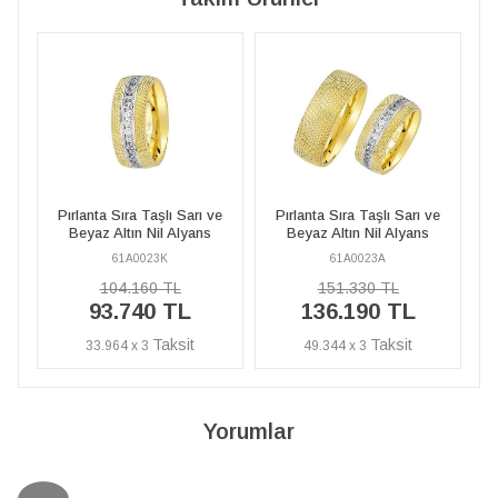
Sarı ve
Pırlanta Sıra Taşlı Sarı ve
Pırlanta Sıra Taşlı Sarı ve
lyans
Beyaz Altın Nil Alyans
Beyaz Altın Nil Alyans
61A0023A
61A0023K
151.330 TL
104.160 TL
L
136.190 TL
93.740 TL
49.344 x 3
33.964 x 3
Yorumlar