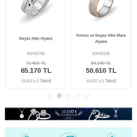
Kırmızı ve Beyaz Altın Mara
Sarı ve Beyaz Altın Mat
Alyans
Klasik Alyans
60A0310E
60A0131E
56.240 TL
30.410 TL
50.610 TL
27.370 TL
18.337 x 3
9.917 x 3