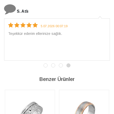
N. Elçi
4.08.2026 16:27:03
Çarpıcı ve olağanüstü bir işçilikle hazırlanmış bir mücevher.
İşçilik kalitesi mükemmel; artık sadece buradan sipariş
vereceğim. 💎 Teşekkürler
Benzer Ürünler