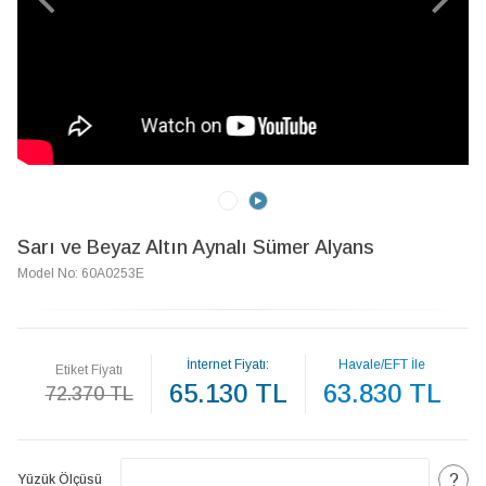
Sarı ve Beyaz Altın Aynalı Sümer Alyans
Model No: 60A0253E
İnternet Fiyatı:
Havale/EFT İle
Etiket Fiyatı
65.130 TL
63.830 TL
72.370 TL
?
Yüzük Ölçüsü