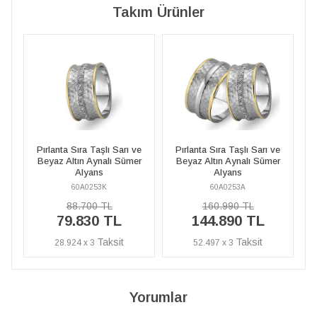
Takım Ürünler
Sarı ve
Pırlanta Sıra Taşlı Sarı ve
Pırlanta Sıra Taşlı Sarı ve
 Sümer
Beyaz Altın Aynalı Sümer
Beyaz Altın Aynalı Sümer
Alyans
Alyans
60A0253A
60A0253K
160.990 TL
88.700 TL
L
144.890 TL
79.830 TL
52.497 x 3
28.924 x 3
Yorumlar