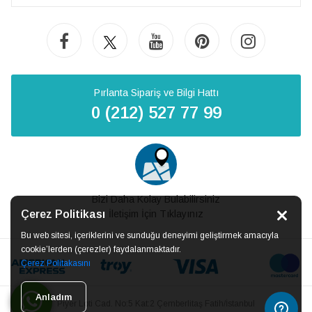
Pırlanta Sipariş ve Bilgi Hattı
0 (212) 527 77 99
Bizi Daha Kolay Bulabilirsiniz
Çerez Politikası
İletişim İçin Tıklayınız
Bu web sitesi, içeriklerini ve sunduğu deneyimi geliştirmek amacıyla
cookie’lerden (çerezler) faydalanmaktadır.
Çerez Politakasını
Anladım
Piyer Loti Cad. No:5 Kat:2 Çemberlitaş Fatih/İstanbul