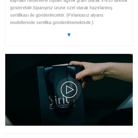
kaynaklı nedenlerle toplam ağırlık gram olarak ±%10 farklılık
gösterebilir.Siparişiniz ürüne özel olarak hazırlanmış
sertifikası ile gönderilecektir. (Pırlantasız alyans
modellerinde sertifika gönderilmemektedir.)
🔽