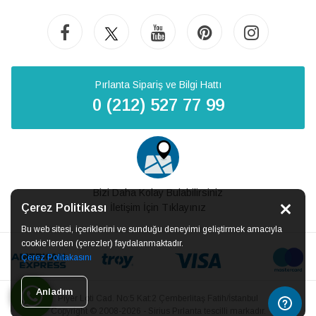
Pırlanta Sipariş ve Bilgi Hattı
0 (212) 527 77 99
Bizi Daha Kolay Bulabilirsiniz
Çerez Politikası
İletişim İçin Tıklayınız
Bu web sitesi, içeriklerini ve sunduğu deneyimi geliştirmek amacıyla
cookie’lerden (çerezler) faydalanmaktadır.
Çerez Politakasını
Anladım
Piyer Loti Cad. No:5 Kat:2 Çemberlitaş Fatih/İstanbul
Copyright © 2008-2026 - Sirius Pırlanta tescilli markadır.