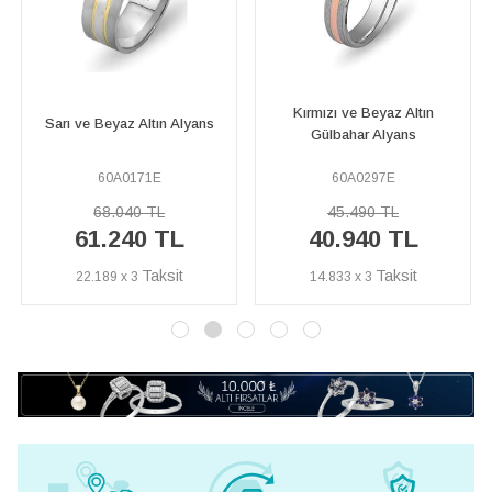
Kırmızı ve Beyaz Altın
Üç Renkli Beyaz Altın Örgü
Gülbahar Alyans
Desenli Alyans
60A0297E
60A0141E
45.490 TL
73.630 TL
40.940 TL
66.260 TL
14.833 x 3
24.007 x 3