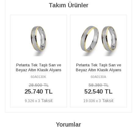
Takım Ürünler
ı ve
Pırlanta Tek Taşlı Sarı ve
Pırlanta Tek Taşlı Sarı ve
yans
Beyaz Altın Klasik Alyans
Beyaz Altın Klasik Alyans
60A0130A
60A0130K
58.380 TL
28.600 TL
52.540 TL
25.740 TL
19.036 x 3
9.326 x 3
Yorumlar