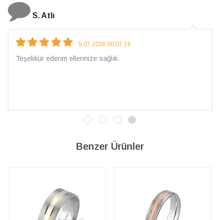
N. Elçi
4.08.2026 16:27:03
Çarpıcı ve olağanüstü bir işçilikle hazırlanmış bir mücevher.
İşçilik kalitesi mükemmel; artık sadece buradan sipariş
vereceğim. 💎 Teşekkürler
Benzer Ürünler