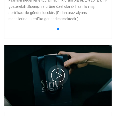
kaynaklı nedenlerle toplam ağırlık gram olarak ±%10 farklılık
gösterebilir.Siparişiniz ürüne özel olarak hazırlanmış
sertifikası ile gönderilecektir. (Pırlantasız alyans
modellerinde sertifika gönderilmemektedir.)
🔽