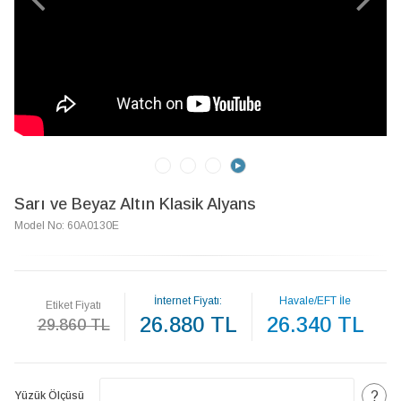
Sarı ve Beyaz Altın Klasik Alyans
Model No: 60A0130E
İnternet Fiyatı:
Havale/EFT İle
Etiket Fiyatı
26.880 TL
26.340 TL
29.860 TL
?
Yüzük Ölçüsü