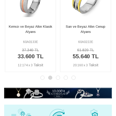
Sarı ve Beyaz Altın Cenup
Kırmızı, Sarı ve Beyaz Altın
Alyans
Arran Alyans
60A0222E
60A0089E
61.820 TL
77.870 TL
55.640 TL
70.080 TL
20.160 x 3
25.391 x 3