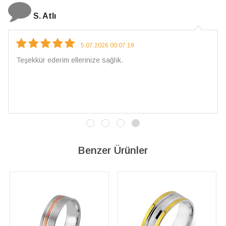
N. Elçi
4.08.2026 16:27:03
Çarpıcı ve olağanüstü bir işçilikle hazırlanmış bir mücevher.
İşçilik kalitesi mükemmel; artık sadece buradan sipariş
vereceğim. 💎 Teşekkürler
Benzer Ürünler