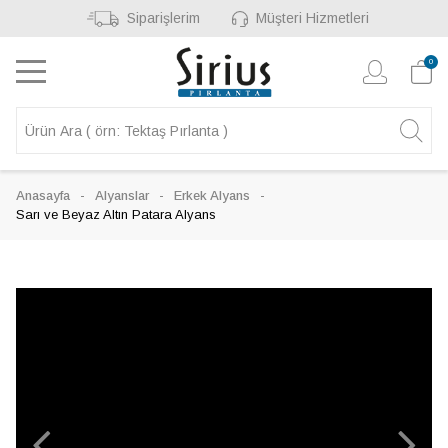
Siparişlerim
Müşteri Hizmetleri
0
Anasayfa
Alyanslar
Erkek Alyans
Sarı ve Beyaz Altın Patara Alyans