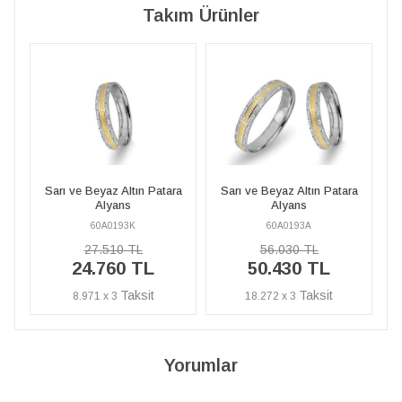
Takım Ürünler
ara
Sarı ve Beyaz Altın Patara
Sarı ve Beyaz Altın Patara
Alyans
Alyans
60A0193A
60A0193K
56.030 TL
27.510 TL
50.430 TL
24.760 TL
18.272 x 3
8.971 x 3
Yorumlar