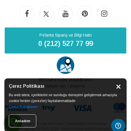
Pırlanta Sipariş ve Bilgi Hattı
0 (212) 527 77 99
Bizi Daha Kolay Bulabilirsiniz
Çerez Politikası
İletişim İçin Tıklayınız
Bu web sitesi, içeriklerini ve sunduğu deneyimi geliştirmek amacıyla
cookie’lerden (çerezler) faydalanmaktadır.
Çerez Politakasını
Anladım
Piyer Loti Cad. No:5 Kat:2 Çemberlitaş Fatih/İstanbul
Copyright © 2008-2026 - Sirius Pırlanta tescilli markadır.