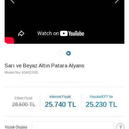
Sarı ve Beyaz Altın Patara Alyans
Model No: 60A0193E
İnternet Fiyatı:
Havale/EFT İle
Etiket Fiyatı
25.740 TL
25.230 TL
28.600 TL
?
Yüzük Ölçüsü