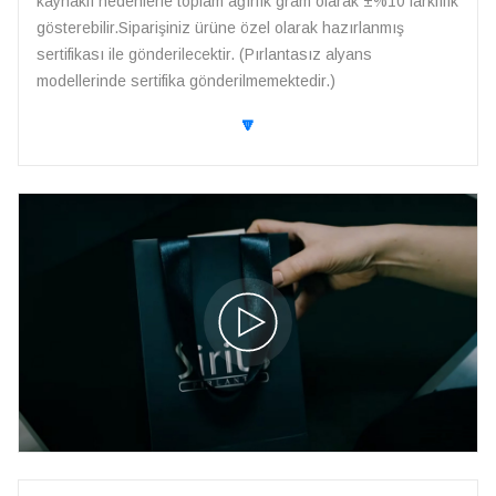
kaynaklı nedenlerle toplam ağırlık gram olarak ±%10 farklılık
gösterebilir.Siparişiniz ürüne özel olarak hazırlanmış
sertifikası ile gönderilecektir. (Pırlantasız alyans
modellerinde sertifika gönderilmemektedir.)
🔽