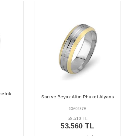
Beyaz Altın Stilize Doğa Desenli
t Alyans
Bagan Alyans
60A0187E
30.830 TL
27.750 TL