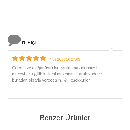
İ. Bozkurt
31.07.2026 12:46:04
Harika tam istediğim gibi geldi kargom ayrıca ilgili
arkadaşlara da teşekkür ederim çok ilgilendiler güvenle
alışveriş yapabilirsiniz ben artık tek Sirius tan ne lazımsa
alacam tek siniz
Benzer Ürünler