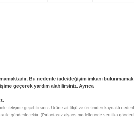
amamaktadır. Bu nedenle iade/değişim imkanı bulunmamakt
işime geçerek yardım alabilirsiniz. Ayrıca
z.
zimle iletişime geçebilirsiniz. Ürüne ait ölçü ve üretimden kaynaklı neden
ası ile gönderilecektir. (Pırlantasız alyans modellerinde sertifika gönder