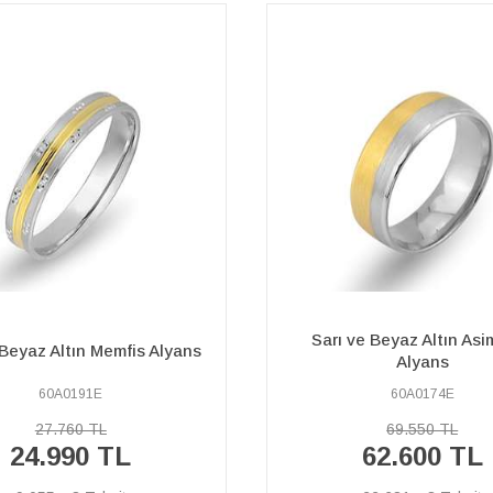
ve Beyaz Altın Asimetrik
Sarı ve Beyaz Altın Phuke
Alyans
60A0174E
60A0237E
69.550 TL
59.510 TL
62.600 TL
53.560 TL