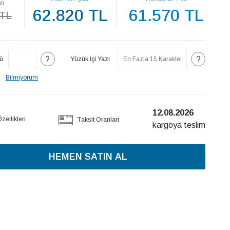
tı
62.820 TL
61.570 TL
 TL
?
?
ü
Yüzük İçi Yazı
Bilmiyorum
12.08.2026
ellikleri
Taksit Oranları
kargoya teslim
HEMEN SATIN AL