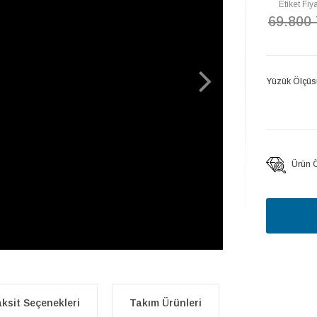
Etiket Fiya
69.800
Yüzük Ölçüs
Ürün Öz
ksit Seçenekleri
Takım Ürünleri