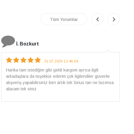
Tüm Yorumlar
E.T
18.07.2026 12:38:01
Pirlantami teslim alana kadar tüm surecte bilgilendirildim,
güvenli bir alisveris oldu benim icin ve paketleme özenle
yapilmisti sorunsuz bir sekilde pirlantami takiyorum. Yeni
alisveris adresim artik belli.🤩 Tesekkurler Sirius