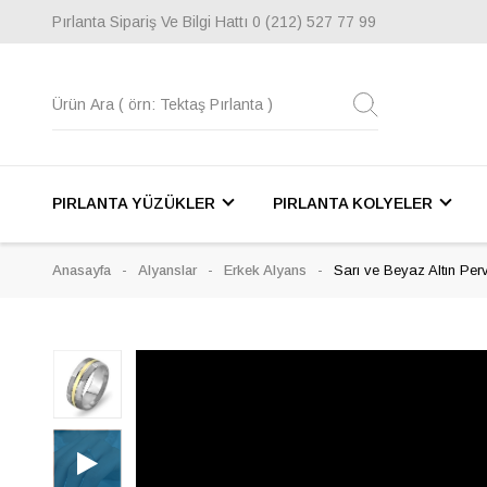
Pırlanta Sipariş Ve Bilgi Hattı
0 (212) 527 77 99
PIRLANTA YÜZÜKLER
PIRLANTA KOLYELER
Anasayfa
Alyanslar
Erkek Alyans
Sarı ve Beyaz Altın Per