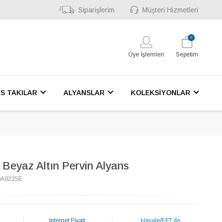
Siparişlerim
Müşteri Hizmetleri
0
Üye İşlemleri
Sepetim
S TAKILAR
ALYANSLAR
KOLEKSİYONLAR
 Beyaz Altın Pervin Alyans
0A0225E
İnternet Fiyatı:
Havale/EFT İle