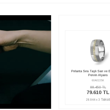
Pırlanta Sıra Taşlı Sarı ve Beyaz Altın
Pırlanta Sıra Taşlı Sarı ve 
Pervin Alyans
Pervin Alyans
60A0225K
60A0225A
88.450 TL
158.090 TL
79.610 TL
142.280 T
28.844 x 3
51.551 x 3