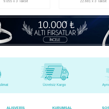
22.681 x 3
19.406 x 3
slimat
Ücretsiz Kargo
Aynı
ALIŞVERİŞ
KURUMSAL
SO