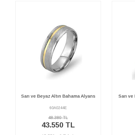
Sarı 
Sarı ve Beyaz Altın Memfis Alyans
60A0191E
27.760 TL
24.990 TL