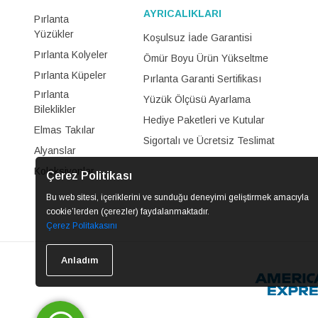
AYRICALIKLARI
Pırlanta
Yüzükler
Koşulsuz İade Garantisi
Pırlanta Kolyeler
Ömür Boyu Ürün Yükseltme
Pırlanta Küpeler
Pırlanta Garanti Sertifikası
Pırlanta
Yüzük Ölçüsü Ayarlama
Bileklikler
Hediye Paketleri ve Kutular
Elmas Takılar
Sigortalı ve Ücretsiz Teslimat
Alyanslar
Koleksiyonlar
Çerez Politikası
Bu web sitesi, içeriklerini ve sunduğu deneyimi geliştirmek amacıyla
cookie’lerden (çerezler) faydalanmaktadır.
Çerez Politakasını
Anladım