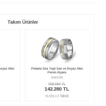
Takım Ürünler
Beyaz Altın
Pırlanta Sıra Taşlı Sarı ve Beyaz Altın
Pırl
Pervin Alyans
60A0225K
88.450 TL
L
79.610 TL
28.844 x 3