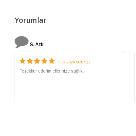
Yorumlar
N. Elçi
4.08.2026 16:27:03
Çarpıcı ve olağanüstü bir işçilikle hazırlanmış bir
mücevher. İşçilik kalitesi mükemmel; artık sadece
buradan sipariş vereceğim. 💎 Teşekkürler