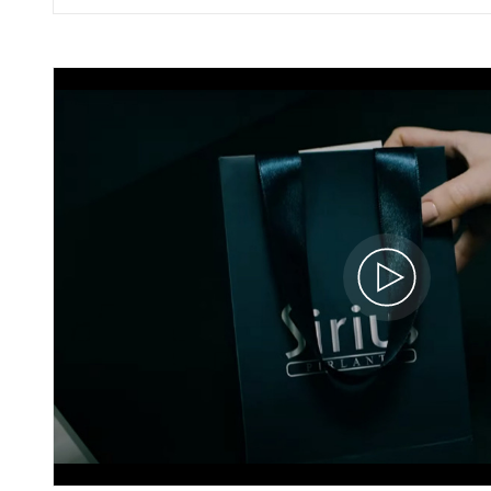
Pırlanta Sıra Taşlı Sarı ve Beyaz Altın
Pervin Alyans
60A0225A
158.090 TL
142.280 TL
51.551 x 3