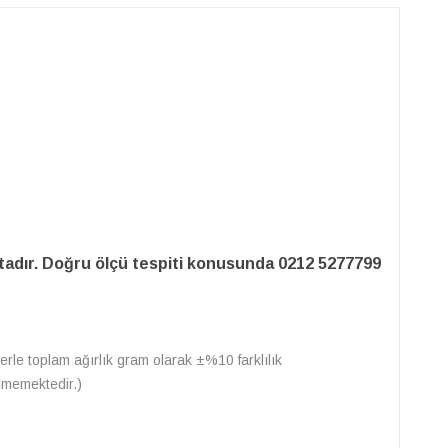
adır. Doğru ölçü tespiti konusunda 0212 5277799
lerle toplam ağırlık gram olarak ±%10 farklılık
ilmemektedir.)