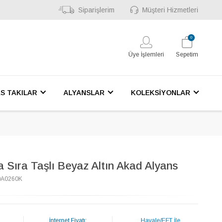
Siparişlerim
Müşteri Hizmetleri
0
Üye İşlemleri
Sepetim
S TAKILAR
ALYANSLAR
KOLEKSİYONLAR
a Sıra Taşlı Beyaz Altın Akad Alyans
0A0260K
İnternet Fiyatı:
Havale/EFT İle