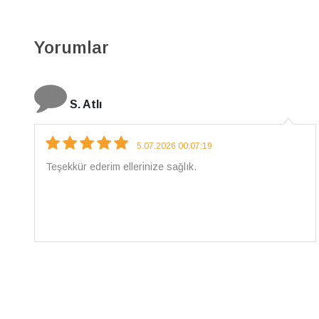
Yorumlar
N. Elçi
4.08.2026 16:27:03
Çarpıcı ve olağanüstü bir işçilikle hazırlanmış bir
mücevher. İşçilik kalitesi mükemmel; artık sadece
buradan sipariş vereceğim. 💎 Teşekkürler