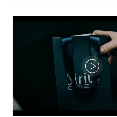
Pırlanta Sıra Taşlı Beyaz Altın Akad
Alyans
60A0260A
129.610 TL
116.650 TL
42.265 x 3