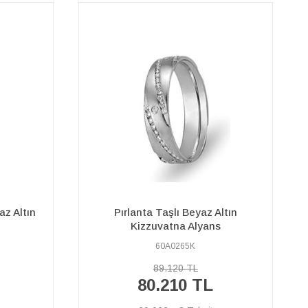
ltın
Çift Sıra Pırlanta Sarı ve Beyaz
s
Altın Phuket Alyans
60A0237K
99.250 TL
89.320 TL