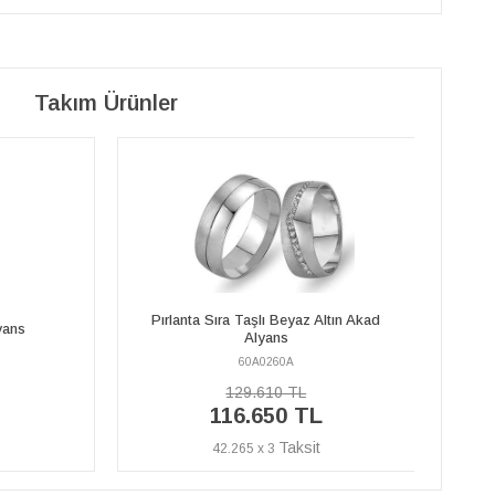
Takım Ürünler
Altın Akad
Pır
Beyaz Altın Akad Alyans
60A0260E
57.710 TL
L
51.940 TL
18.819 x 3