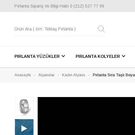
Pırlanta Sipariş Ve Bilgi Hattı
0 (212) 527 77 99
PIRLANTA YÜZÜKLER
PIRLANTA KOLYELER
Anasayfa
Alyanslar
Kadın Alyans
Pırlanta Sıra Taşlı Bey