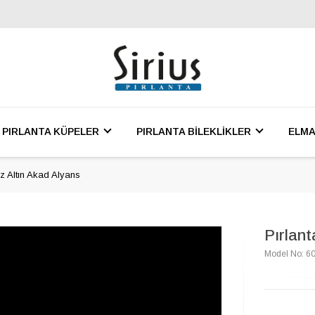
PIRLANTA KÜPELER
PIRLANTA BİLEKLİKLER
ELMA
az Altın Akad Alyans
Pırlant
Model No: 6