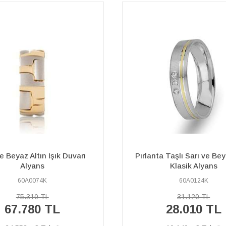
a Taşlı Sarı ve Beyaz Altın
Pırlanta Taşlı Beyaz A
Klasik Alyans
Kizzuvatna Alyan
60A0124K
60A0265K
31.120 TL
89.120 TL
28.010 TL
80.210 TL