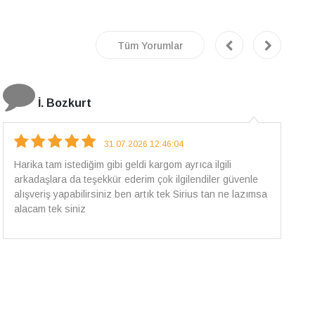
Tüm Yorumlar
E.T
18.07.2026 12:38:01
Pirlantami teslim alana kadar tüm surecte bilgilendirildim,
güvenli bir alisveris oldu benim icin ve paketleme özenle
yapilmisti sorunsuz bir sekilde pirlantami takiyorum. Yeni
alisveris adresim artik belli.🤩 Tesekkurler Sirius