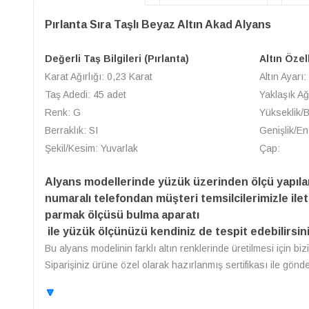
Pırlanta Sıra Taşlı Beyaz Altın Akad Alyans
Değerli Taş Bilgileri (Pırlanta)
Altın Özel
Karat Ağırlığı: 0,23 Karat
Altın Ayarı:
Taş Adedi: 45 adet
Yaklaşık Ağ
Renk: G
Yükseklik/
Berraklık: SI
Genişlik/En
Şekil/Kesim: Yuvarlak
Çap:
Alyans modellerinde yüzük üzerinden ölçü yapıl
numaralı telefondan müşteri temsilcilerimizle ilet
parmak ölçüsü bulma aparatı
ile yüzük ölçünüzü kendiniz de tespit edebilirsini
Bu alyans modelinin farklı altın renklerinde üretilmesi için bi
Siparişiniz ürüne özel olarak hazırlanmış sertifikası ile gönd
🔽