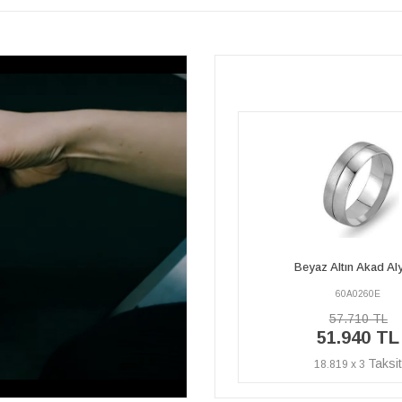
Pırlanta Sıra Taşlı Beyaz 
Beyaz Altın Akad Alyans
Alyans
60A0260E
60A0260A
57.710 TL
129.610 TL
51.940 TL
116.650 T
18.819 x 3
42.265 x 3