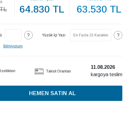
tı
64.830 TL
63.530 TL
 TL
?
?
ü
Yüzük İçi Yazı
Bilmiyorum
11.08.2026
ellikleri
Taksit Oranları
kargoya teslim
HEMEN SATIN AL