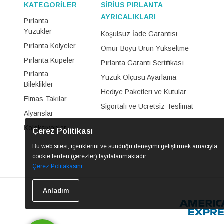
KATEGORİLER
SİRİUS PIRLANTA
AYRICALIKLARI
Pırlanta
Yüzükler
Koşulsuz İade Garantisi
Pırlanta Kolyeler
Ömür Boyu Ürün Yükseltme
Pırlanta Küpeler
Pırlanta Garanti Sertifikası
Pırlanta
Yüzük Ölçüsü Ayarlama
Bileklikler
Hediye Paketleri ve Kutular
Elmas Takılar
Sigortalı ve Ücretsiz Teslimat
Alyanslar
Koleksiyonlar
Çerez Politikası
Bu web sitesi, içeriklerini ve sunduğu deneyimi geliştirmek amacıyla
cookie’lerden (çerezler) faydalanmaktadır.
Çerez Politakasını
Anladım