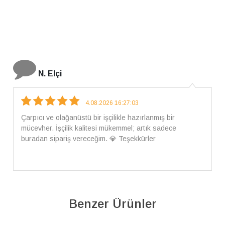
İ. Bozkurt
31.07.2026 12:46:04
Harika tam istediğim gibi geldi kargom ayrıca ilgili
arkadaşlara da teşekkür ederim çok ilgilendiler güvenle
alışveriş yapabilirsiniz ben artık tek Sirius tan ne lazımsa
alacam tek siniz
Benzer Ürünler