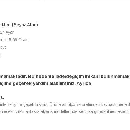
likleri (Beyaz Altın)
 14 Ayar
ırlık: 5,69 Gram
Boy:
:
amamaktadır. Bu nedenle iade/değişim imkanı bulunmamakt
işime geçerek yardım alabilirsiniz. Ayrıca
z.
zimle iletişime geçebilirsiniz. Ürüne ait ölçü ve üretimden kaynaklı nedenl
erilecektir. (Pırlantasız alyans modellerinde sertifika gönderilmemektedir