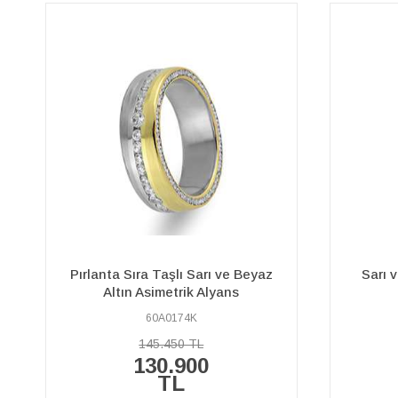
Sarı ve Beyaz Altın Işık Duvarı
Pırlant
Alyans
60A0074K
75.310 TL
67.780 TL