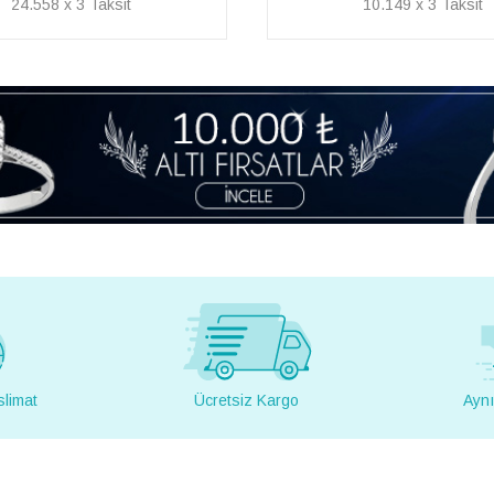
10.149 x 3
29.062 x 3
slimat
Ücretsiz Kargo
Aynı