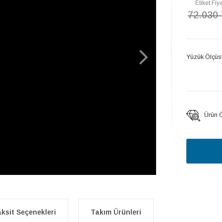
Etiket Fiya
72.030
Yüzük Ölçüs
Ürün Öz
ksit Seçenekleri
Takım Ürünleri