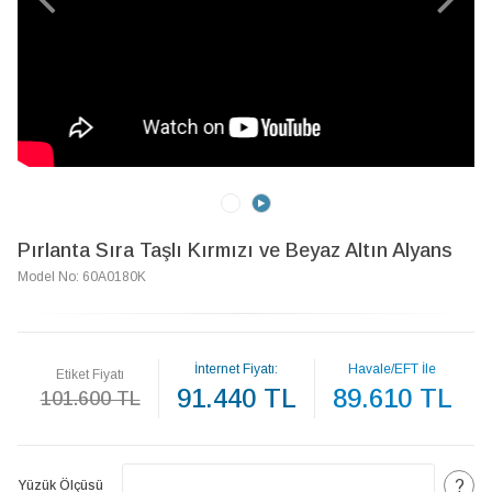
Pırlanta Sıra Taşlı Kırmızı ve Beyaz Altın Alyans
Model No: 60A0180K
İnternet Fiyatı:
Havale/EFT İle
Etiket Fiyatı
91.440 TL
89.610 TL
101.600 TL
?
Yüzük Ölçüsü