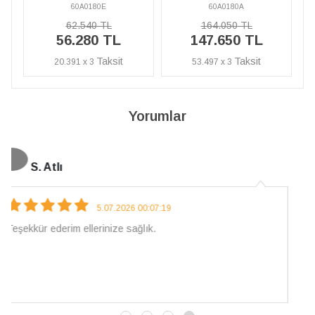
60A0180A
60A0180E
164.050 TL
62.540 TL
147.650 TL
56.280 TL
53.497 x 3
20.391 x 3
Yorumlar
N. Elçi
4.08.2026 16:27:03
Çarpıcı ve olağanüstü bir işçilikle hazırlanmış bir mücevher.
İşçilik kalitesi mükemmel; artık sadece buradan sipariş
vereceğim. 💎 Teşekkürler