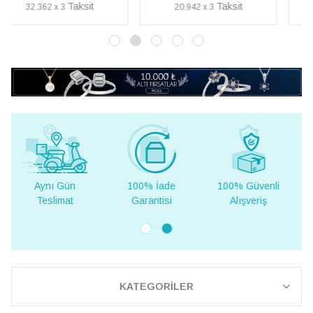
20.942 x 3
10.109 x 3
100% İade
100% Güvenli
Yurt Dışına
Garantisi
Alışveriş
Teslimat
KATEGORİLER