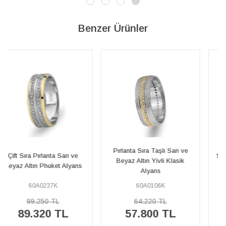
Benzer Ürünler
Pırlanta Sıra Taşlı Sarı ve
Sarı ve Beyaz Altın Olimpos
Beyaz Altın Yivli Klasik
Alyans
Alyans
60A0106K
60A0194K
64.220 TL
31.000 TL
57.800 TL
27.900 TL