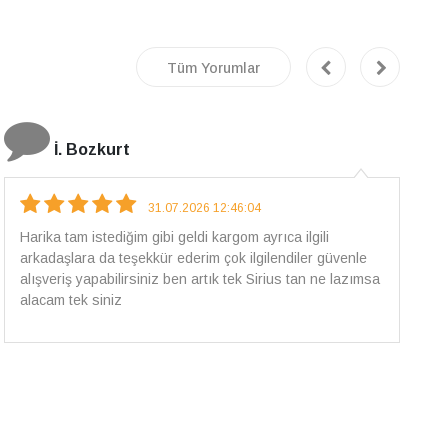
Tüm Yorumlar
E.T
18.07.2026 12:38:01
Pirlantami teslim alana kadar tüm surecte bilgilendirildim,
güvenli bir alisveris oldu benim icin ve paketleme özenle
yapilmisti sorunsuz bir sekilde pirlantami takiyorum. Yeni
alisveris adresim artik belli.🤩 Tesekkurler Sirius