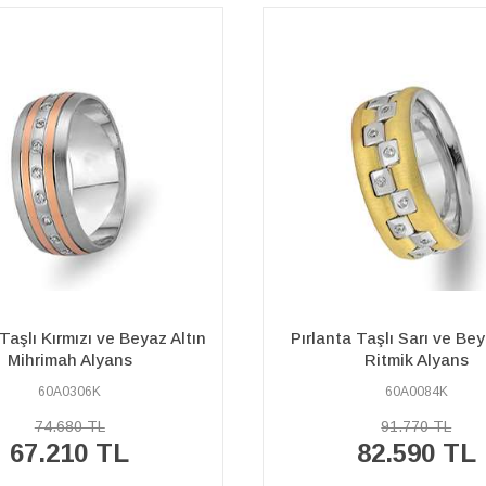
a Taşlı Sarı ve Beyaz Altın
Pırlanta Sıra Taşlı Beyaz Al
Ritmik Alyans
Topkapı Alyans
60A0084K
60A0289K
91.770 TL
91.730 TL
82.590 TL
82.560 TL