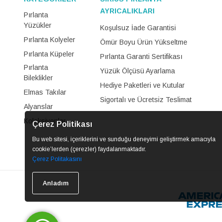
AYRICALIKLARI
Pırlanta
Yüzükler
Koşulsuz İade Garantisi
Pırlanta Kolyeler
Ömür Boyu Ürün Yükseltme
Pırlanta Küpeler
Pırlanta Garanti Sertifikası
Pırlanta
Yüzük Ölçüsü Ayarlama
Bileklikler
Hediye Paketleri ve Kutular
Elmas Takılar
Sigortalı ve Ücretsiz Teslimat
Alyanslar
Koleksiyonlar
Çerez Politikası
Bu web sitesi, içeriklerini ve sunduğu deneyimi geliştirmek amacıyla
cookie’lerden (çerezler) faydalanmaktadır.
Çerez Politakasını
Anladım