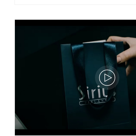
Pırlanta Sıra Taşlı Sarı ve Beyaz Altın
Antigua Alyans
60A0254A
160.780 TL
144.700 TL
52.428 x 3