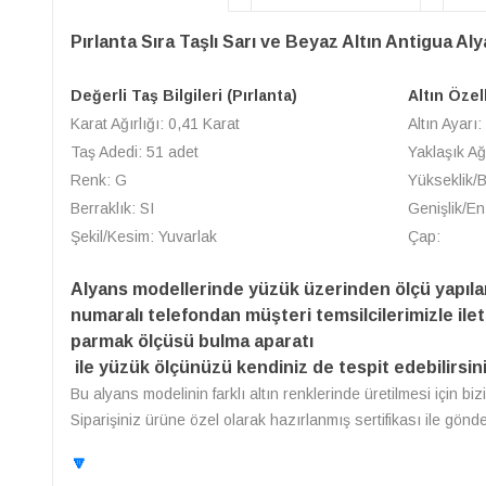
Pırlanta Sıra Taşlı Sarı ve Beyaz Altın Antigua Al
Değerli Taş Bilgileri (Pırlanta)
Altın Özel
Karat Ağırlığı: 0,41 Karat
Altın Ayarı:
Taş Adedi: 51 adet
Yaklaşık Ağ
Renk: G
Yükseklik/
Berraklık: SI
Genişlik/En
Şekil/Kesim: Yuvarlak
Çap:
Alyans modellerinde yüzük üzerinden ölçü yapıl
numaralı telefondan müşteri temsilcilerimizle ilet
parmak ölçüsü bulma aparatı
ile yüzük ölçünüzü kendiniz de tespit edebilirsini
Bu alyans modelinin farklı altın renklerinde üretilmesi için bi
Siparişiniz ürüne özel olarak hazırlanmış sertifikası ile gönd
🔽