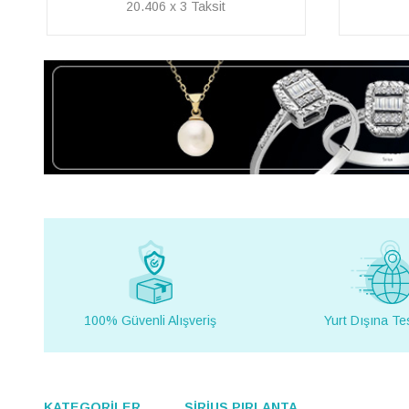
24.352 x 3
100% Güvenli Alışveriş
Yurt Dışına Te
KATEGORİLER
SİRİUS PIRLANTA