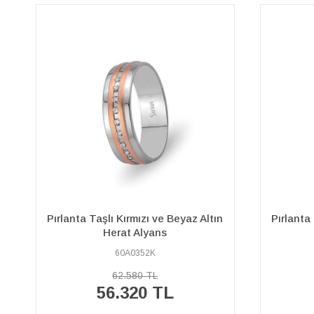
Pırlanta Taşlı Kırmızı ve Beyaz Altın
Pırlant
Mihrimah Alyans
60A0306K
74.680 TL
67.210 TL