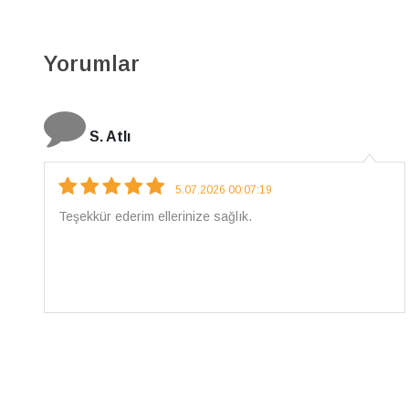
Yorumlar
N. Elçi
4.08.2026 16:27:03
Çarpıcı ve olağanüstü bir işçilikle hazırlanmış bir
mücevher. İşçilik kalitesi mükemmel; artık sadece
buradan sipariş vereceğim. 💎 Teşekkürler