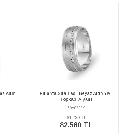
tın Yivli
Pırlanta Sıra Taşlı Kırmızı ve Beyaz
Altın Burç Alyans
60A0092K
86.350 TL
77.720 TL