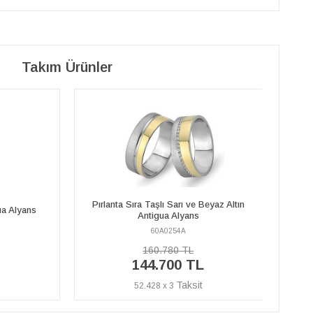
Takım Ürünler
Beyaz Altın
Pırl
Sarı ve Beyaz Altın Antigua Alyans
60A0254E
63.000 TL
L
56.700 TL
20.544 x 3