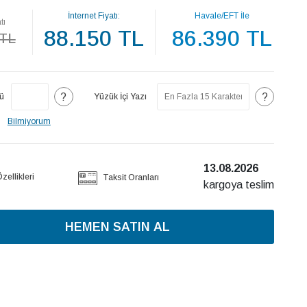
İnternet Fiyatı:
Havale/EFT İle
tı
88.150 TL
86.390 TL
 TL
?
?
ü
Yüzük İçi Yazı
Bilmiyorum
13.08.2026
ellikleri
Taksit Oranları
kargoya teslim
HEMEN SATIN AL