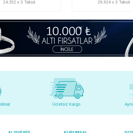
29.924 x 3
29.913 x 3
slimat
Ücretsiz Kargo
Aynı
ALIŞVERİŞ
KURUMSAL
SO