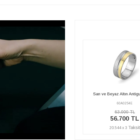
Pırlanta Sıra Taşlı Sarı ve 
Sarı ve Beyaz Altın Antigua Alyans
Antigua Alyans
60A0254E
60A0254A
63.000 TL
160.780 TL
56.700 TL
144.700 T
20.544 x 3
52.428 x 3