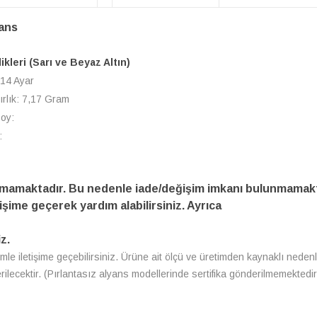
yans
likleri (Sarı ve Beyaz Altın)
 14 Ayar
ırlık: 7,17 Gram
Boy:
:
amamaktadır. Bu nedenle iade/değişim imkanı bulunmamakt
işime geçerek yardım alabilirsiniz. Ayrıca
z.
zimle iletişime geçebilirsiniz. Ürüne ait ölçü ve üretimden kaynaklı nedenl
erilecektir. (Pırlantasız alyans modellerinde sertifika gönderilmemektedir