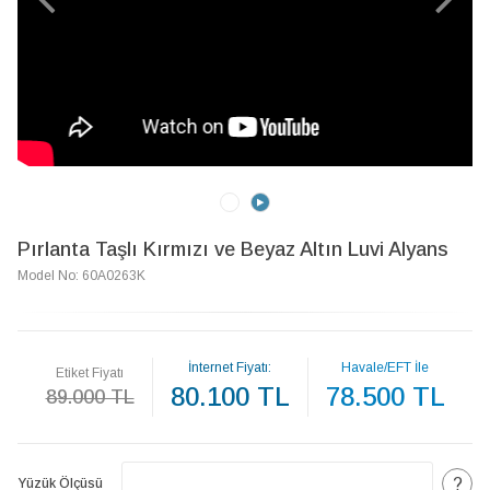
Pırlanta Taşlı Kırmızı ve Beyaz Altın Luvi Alyans
Model No: 60A0263K
İnternet Fiyatı:
Havale/EFT İle
Etiket Fiyatı
80.100 TL
78.500 TL
89.000 TL
?
Yüzük Ölçüsü