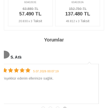
60A0263A
60A0263E
152.750 TL
63.880 TL
137.480 TL
57.490 TL
49.812 x 3
20.830 x 3
Yorumlar
N. Elçi
4.08.2026 16:27:03
Çarpıcı ve olağanüstü bir işçilikle hazırlanmış bir mücevher.
İşçilik kalitesi mükemmel; artık sadece buradan sipariş
vereceğim. 💎 Teşekkürler