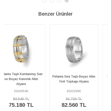
Benzer Ürünler
Pırlanta Sıra Taşlı Beyaz Altın
Pırlanta Taşlı Sarı ve Beyaz
Yivli Topkapı Alyans
Altın Sahil Işığı Alyans
60A0289K
60A0067K
91.730 TL
106.220 TL
82.560 TL
95.600 TL