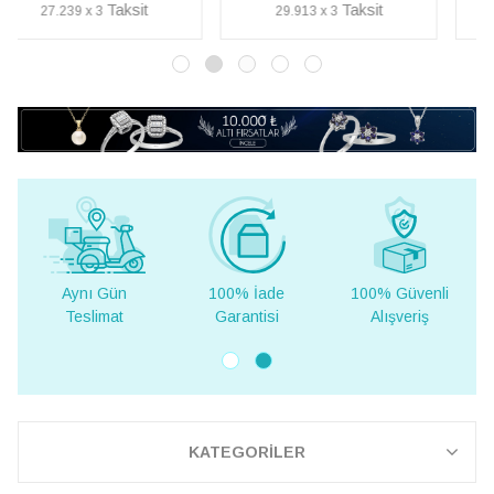
29.913 x 3
34.638 x 3
100% İade
100% Güvenli
Yurt Dışına
Garantisi
Alışveriş
Teslimat
KATEGORİLER