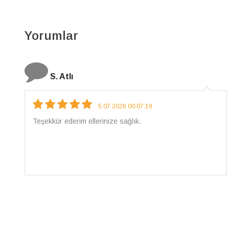
Yorumlar
N. Elçi
4.08.2026 16:27:03
Çarpıcı ve olağanüstü bir işçilikle hazırlanmış bir
mücevher. İşçilik kalitesi mükemmel; artık sadece
buradan sipariş vereceğim. 💎 Teşekkürler