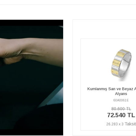
Kumlanmış Sarı ve Beyaz Altın Harran
Pırlanta Taşlı Kumlanmış Sa
Alyans
Altın Harran Alya
60A0061E
60A0061A
80.600 TL
170.310 TL
72.540 TL
153.280 T
26.283 x 3
55.536 x 3