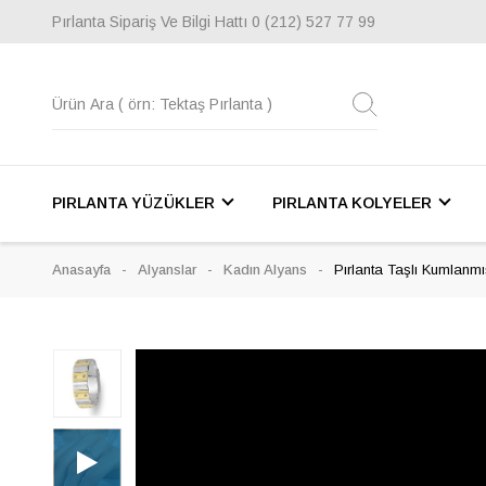
Pırlanta Sipariş Ve Bilgi Hattı
0 (212) 527 77 99
PIRLANTA YÜZÜKLER
PIRLANTA KOLYELER
Anasayfa
Alyanslar
Kadın Alyans
Pırlanta Taşlı Kumlanmı