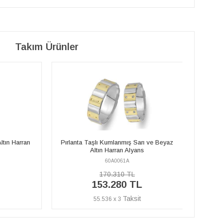
Takım Ürünler
rı ve Beyaz
Kumlanmış Sarı ve Beyaz Altın Harran
Pırla
ns
Alyans
60A0061E
80.600 TL
L
72.540 TL
26.283 x 3