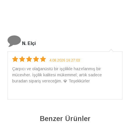
İ. Bozkurt
31.07.2026 12:46:04
Harika tam istediğim gibi geldi kargom ayrıca ilgili
arkadaşlara da teşekkür ederim çok ilgilendiler güvenle
alışveriş yapabilirsiniz ben artık tek Sirius tan ne lazımsa
alacam tek siniz
Benzer Ürünler