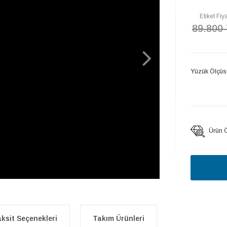
Etiket Fiya
89.800
Yüzük Ölçüs
Ürün Öz
ksit Seçenekleri
Takım Ürünleri