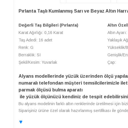
Pırlanta Taşlı Kumlanmış Sarı ve Beyaz Altın Har
Değerli Taş Bilgileri (Pırlanta)
Altın Özel
Karat Ağırlığı: 0,16 Karat
Altın Ayarı:
Taş Adedi: 16 adet
Yaklaşık Ağ
Renk: G
Yükseklik/
Berraklık: SI
Genişlik/En
Şekil/Kesim: Yuvarlak
Çap:
Alyans modellerinde yüzük üzerinden ölçü yapıl
numaralı telefondan müşteri temsilcilerimizle ilet
parmak ölçüsü bulma aparatı
ile yüzük ölçünüzü kendiniz de tespit edebilirsini
Bu alyans modelinin farklı altın renklerinde üretilmesi için bi
Siparişiniz ürüne özel olarak hazırlanmış sertifikası ile gönd
🔽