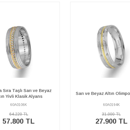
Pırlanta Taşlı Kırmızı ve B
Beyaz Altın Olimpos Alyans
Klasik Alyans
60A0194K
60A0120K
31.000 TL
34.310 TL
27.900 TL
30.880 TL