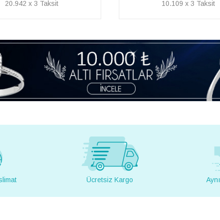
10.109 x 3
11.189 x 3
slimat
Ücretsiz Kargo
Aynı