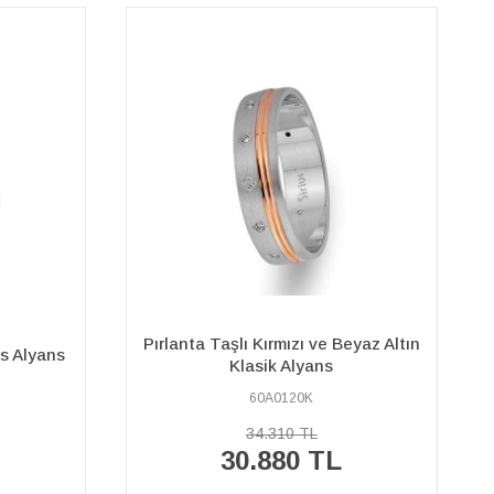
eyaz Altın
Çift Sıra Pırlanta Kırmızı ve Beyaz
Altın Floral Alyans
60A0027K
108.320 TL
97.490 TL