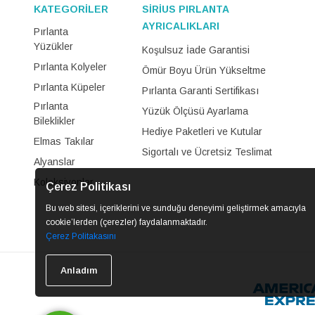
KATEGORİLER
SİRİUS PIRLANTA
AYRICALIKLARI
Pırlanta
Yüzükler
Koşulsuz İade Garantisi
Pırlanta Kolyeler
Ömür Boyu Ürün Yükseltme
Pırlanta Küpeler
Pırlanta Garanti Sertifikası
Pırlanta
Yüzük Ölçüsü Ayarlama
Bileklikler
Hediye Paketleri ve Kutular
Elmas Takılar
Sigortalı ve Ücretsiz Teslimat
Alyanslar
Koleksiyonlar
Çerez Politikası
Bu web sitesi, içeriklerini ve sunduğu deneyimi geliştirmek amacıyla
cookie’lerden (çerezler) faydalanmaktadır.
Çerez Politakasını
Anladım