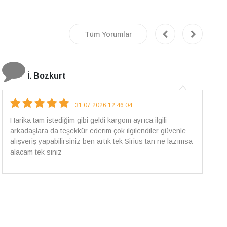
Tüm Yorumlar
E.T
18.07.2026 12:38:01
Pirlantami teslim alana kadar tüm surecte bilgilendirildim,
güvenli bir alisveris oldu benim icin ve paketleme özenle
yapilmisti sorunsuz bir sekilde pirlantami takiyorum. Yeni
alisveris adresim artik belli.🤩 Tesekkurler Sirius