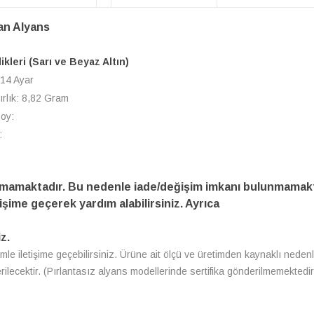
ran Alyans
likleri (Sarı ve Beyaz Altın)
 14 Ayar
ırlık: 8,82 Gram
Boy:
:
amamaktadır. Bu nedenle iade/değişim imkanı bulunmamakt
işime geçerek yardım alabilirsiniz. Ayrıca
z.
zimle iletişime geçebilirsiniz. Ürüne ait ölçü ve üretimden kaynaklı nedenl
erilecektir. (Pırlantasız alyans modellerinde sertifika gönderilmemektedir