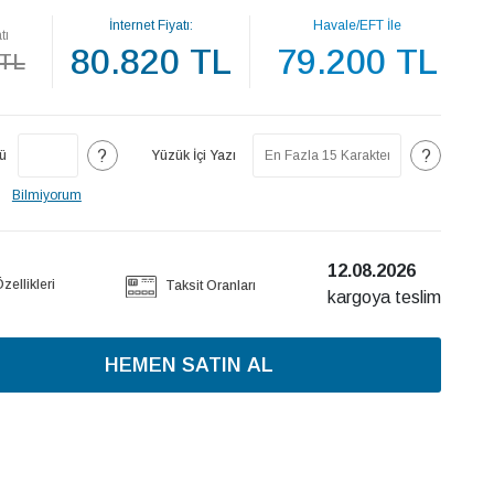
İnternet Fiyatı:
Havale/EFT İle
tı
80.820 TL
79.200 TL
 TL
?
?
ü
Yüzük İçi Yazı
Bilmiyorum
12.08.2026
ellikleri
Taksit Oranları
kargoya teslim
HEMEN SATIN AL