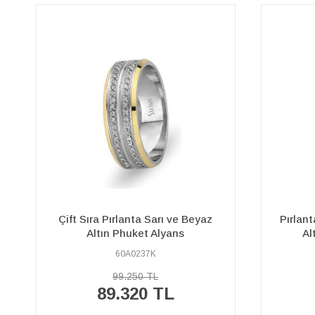
Pırlanta Sıra Taşlı Sarı ve Beyaz
Sarı ve 
Altın Yivli Klasik Alyans
60A0106K
64.220 TL
57.800 TL