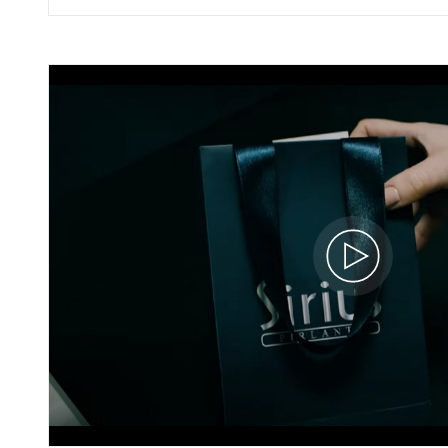
Pırlanta Taşlı Kumlanmış Sarı ve Beyaz
Altın Harran Alyans
60A0061A
170.310 TL
153.280 TL
55.536 x 3