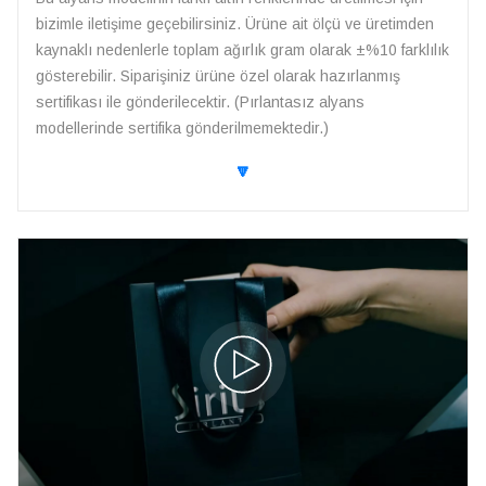
bizimle iletişime geçebilirsiniz. Ürüne ait ölçü ve üretimden
kaynaklı nedenlerle toplam ağırlık gram olarak ±%10 farklılık
gösterebilir. Siparişiniz ürüne özel olarak hazırlanmış
sertifikası ile gönderilecektir. (Pırlantasız alyans
modellerinde sertifika gönderilmemektedir.)
🔽