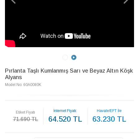
Pırlanta Taşlı Kumlanmış Sarı ve Beyaz Altın Köşk
Alyans
Model No: 60A0080K
İnternet Fiyatı:
Havale/EFT İle
Etiket Fiyatı
64.520 TL
63.230 TL
71.690 TL