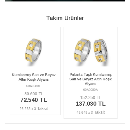
Takım Ürünler
Pırlanta Taşlı Kumlanmış
z
Kumlanmış Sarı ve Beyaz
Sarı ve Beyaz Altın Köşk
Altın Köşk Alyans
Alyans
60A0080E
60A0080A
80.600 TL
152.250 TL
72.540 TL
137.030 TL
26.283 x 3
49.649 x 3