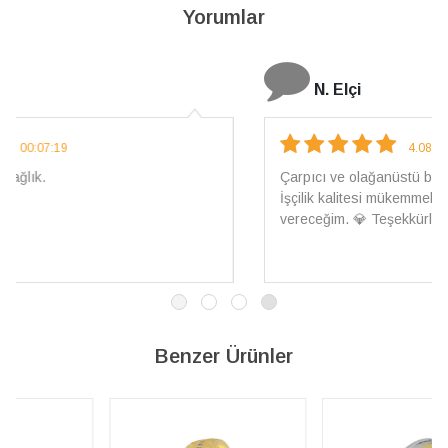
Yorumlar
N. Elçi
4.08.2026 16:27:03
Çarpıcı ve olağanüstü bir işçilikle hazırlanmış bir mücevher.
İşçilik kalitesi mükemmel; artık sadece buradan sipariş
vereceğim. 💎 Teşekkürler
Benzer Ürünler