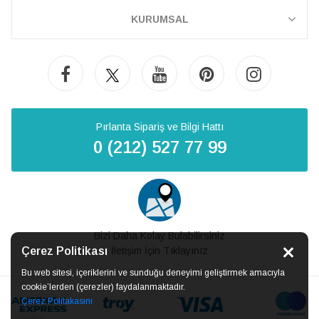
KURUMSAL
Pırlanta Sipariş ve Bilgi Hattı
0 (212) 527 77 99
Bizi Daha Kolay Bulabilirsiniz
Çerez Politikası
İletişim İçin Tıklayınız
Bu web sitesi, içeriklerini ve sunduğu deneyimi geliştirmek amacıyla
cookie’lerden (çerezler) faydalanmaktadır.
Çerez Politakasını