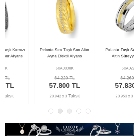
Pırlanta Sıra Taşlı Sarı Altın
Pırlanta Taşlı Sarı ve Beyaz
Ayna Efektli Alyans
Altın Süreyya Alyans
60A0038K
60A0223K
64.220 TL
64.260 TL
57.800 TL
57.830 TL
20.942 x 3
20.953 x 3