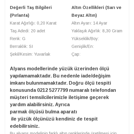
Değerli Taş Bilgileri
Altın Özellikleri (Sarı ve
(Pırlanta)
Beyaz Altın)
Karat Ağırlığı: 0,20 Karat
Altın Ayarı: 14 Ayar
Taş Adedi: 20 adet
Yaklaşık Ağırlık: 8,30 Gram
Renk: G
Yükseklik/Boy:
Berraklık: SI
Genişlik/En:
Şekil/Kesim: Yuvarlak
Çap:
Alyans modellerinde yüzük üzerinden ölçü
yapılamamaktadır. Bu nedenle iade/değişim
imkanı bulunmamaktadır. Doğru ölçü tespiti
konusunda 0212 5277799 numaralı telefondan
müşteri temsilcilerimizle iletişime geçerek
yardım alabilirsiniz. Ayrıca
parmak ölçüsü bulma aparatı
ile yüzük ölçünüzü kendiniz de tespit
edebilirsiniz.
Bu alyans modelinin farklı altın renklerinde üretilmesi için