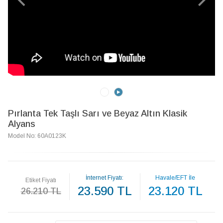
Pırlanta Tek Taşlı Sarı ve Beyaz Altın Klasik
Alyans
Model No: 60A0123K
İnternet Fiyatı:
Havale/EFT İle
Etiket Fiyatı
23.590 TL
23.120 TL
26.210 TL