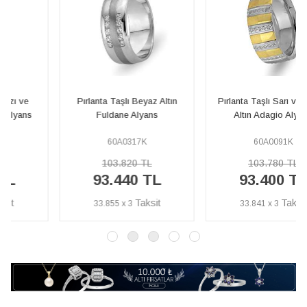
Pırlanta Taşlı Beyaz Altın
Pırlanta Taşlı Sarı ve Beyaz
Fuldane Alyans
Altın Adagio Alyans
60A0317K
60A0091K
103.820 TL
103.780 TL
93.440 TL
93.400 TL
33.855 x 3
33.841 x 3