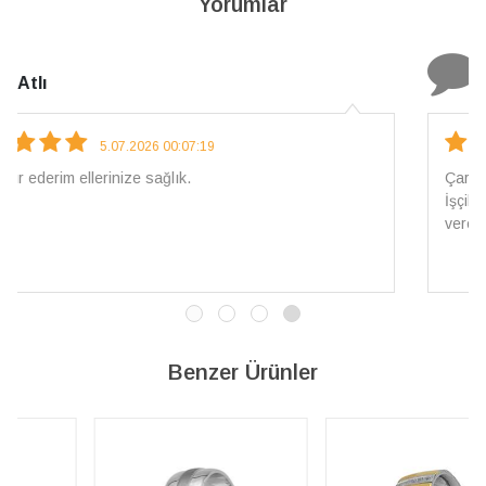
Yorumlar
N. Elçi
4.08.2026 16:27:03
Çarpıcı ve olağanüstü bir işçilikle hazırlanmış bir mücevher.
İşçilik kalitesi mükemmel; artık sadece buradan sipariş
vereceğim. 💎 Teşekkürler
Benzer Ürünler