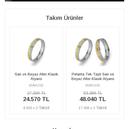
Takım Ürünler
k
Pırlanta Tek Taşlı Sarı ve
Sarı ve Beyaz Altın Klasik
Beyaz Altın Klasik Alyans
Alyans
60A0123A
60A0123E
53.380 TL
27.300 TL
48.040 TL
24.570 TL
17.406 x 3
8.902 x 3