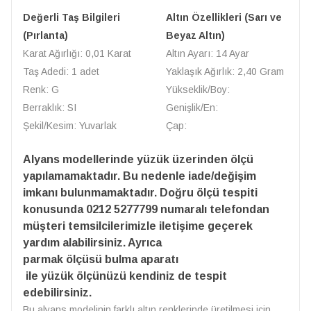
Değerli Taş Bilgileri
Altın Özellikleri (Sarı ve
(Pırlanta)
Beyaz Altın)
Karat Ağırlığı: 0,01 Karat
Altın Ayarı: 14 Ayar
Taş Adedi: 1 adet
Yaklaşık Ağırlık: 2,40 Gram
Renk: G
Yükseklik/Boy:
Berraklık: SI
Genişlik/En:
Şekil/Kesim: Yuvarlak
Çap:
Alyans modellerinde yüzük üzerinden ölçü
yapılamamaktadır. Bu nedenle iade/değişim
imkanı bulunmamaktadır. Doğru ölçü tespiti
konusunda 0212 5277799 numaralı telefondan
müşteri temsilcilerimizle iletişime geçerek
yardım alabilirsiniz. Ayrıca
parmak ölçüsü bulma aparatı
ile yüzük ölçünüzü kendiniz de tespit
edebilirsiniz.
Bu alyans modelinin farklı altın renklerinde üretilmesi için