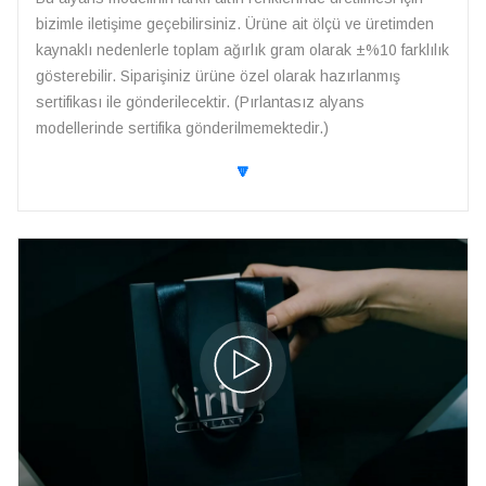
bizimle iletişime geçebilirsiniz. Ürüne ait ölçü ve üretimden
kaynaklı nedenlerle toplam ağırlık gram olarak ±%10 farklılık
gösterebilir. Siparişiniz ürüne özel olarak hazırlanmış
sertifikası ile gönderilecektir. (Pırlantasız alyans
modellerinde sertifika gönderilmemektedir.)
🔽