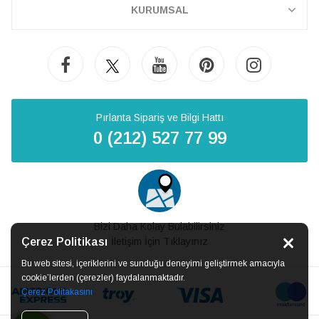
KURUMSAL
Pırlanta Sipariş ve Bilgi Hattı
0 (212) 527 77 99
Bizi Daha Kolay Bulabilirsiniz
Çerez Politikası
İletişim İçin Tıklayınız
Bu web sitesi, içeriklerini ve sunduğu deneyimi geliştirmek amacıyla
cookie’lerden (çerezler) faydalanmaktadır.
Çerez Politakasını