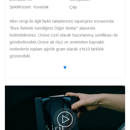
Şekil/Kesim: Yuvarlak
Çap:
Altın rengi ile ilgili farklı taleplerinizi siparişiniz esnasında
"Bize İletmek İstediğiniz Diğer Notlar" alanında
belirtebilirsiniz. Ürüne özel olarak hazırlanmış sertifikası ile
gönderilecektir.Ürüne ait ölçü ve üretimden kaynaklı
nedenlerle toplam ağırlık gram olarak ±%10 farklılık
gösterebilir.
🔽