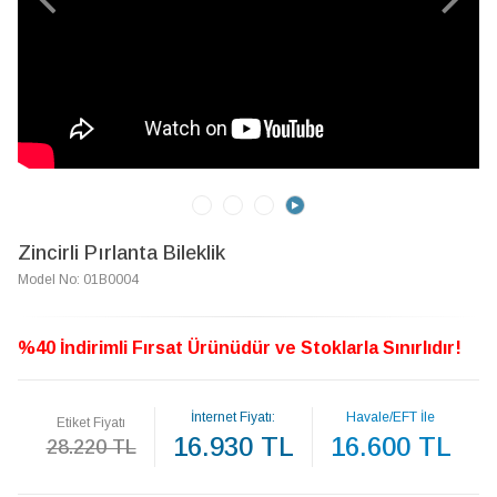
Zincirli Pırlanta Bileklik
Model No: 01B0004
%40 İndirimli Fırsat Ürünüdür ve Stoklarla Sınırlıdır!
İnternet Fiyatı:
Havale/EFT İle
Etiket Fiyatı
16.930 TL
16.600 TL
28.220 TL