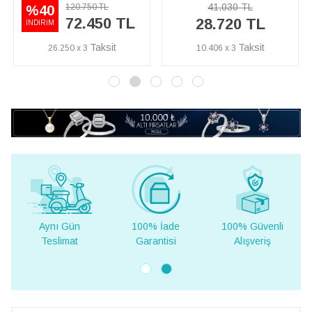
41.030 TL
120.750 TL
40
%50
72.450 TL
28.720 TL
RİM
İNDİRİM
26.250 x 3
10.406 x 3
7.
Aynı Gün
100% İade
100% Güvenli
Teslimat
Garantisi
Alışveriş