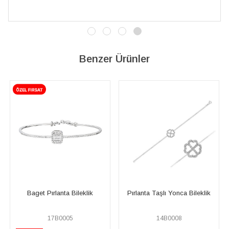
Benzer Ürünler
aget Pırlanta Bileklik
Pırlanta Taşlı Yonca Bileklik
Pırla
17B0005
14B0008