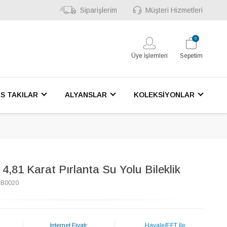
Siparişlerim
Müşteri Hizmetleri
0
Üye İşlemleri
Sepetim
S TAKILAR
ALYANSLAR
KOLEKSİYONLAR
4,81 Karat Pırlanta Su Yolu Bileklik
6B0020
İnternet Fiyatı:
Havale/EFT İle