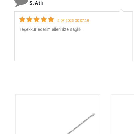
N. Elçi
4.08.2026 16:27:03
Çarpıcı ve olağanüstü bir işçilikle hazırlanmış bir
mücevher. İşçilik kalitesi mükemmel; artık sadece
buradan sipariş vereceğim. 💎 Teşekkürler