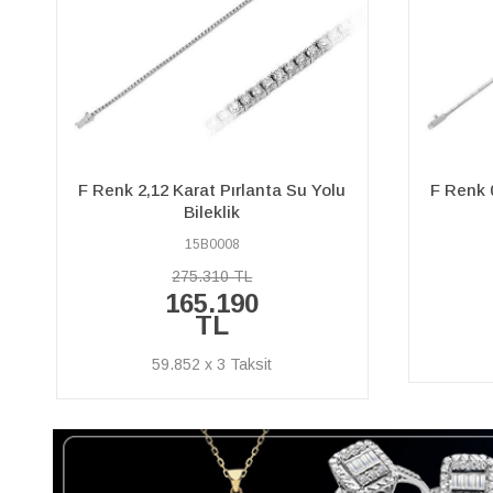
F Renk 0,70 Karat Pırlanta Su Yolu
F Renk 
Bileklik
06B0008
120.750 TL
72.450 TL
26.250 x 3