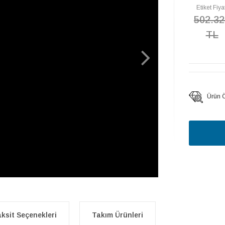
Etiket Fiya
502.32
TL
Ürün Öz
ksit Seçenekleri
Takım Ürünleri