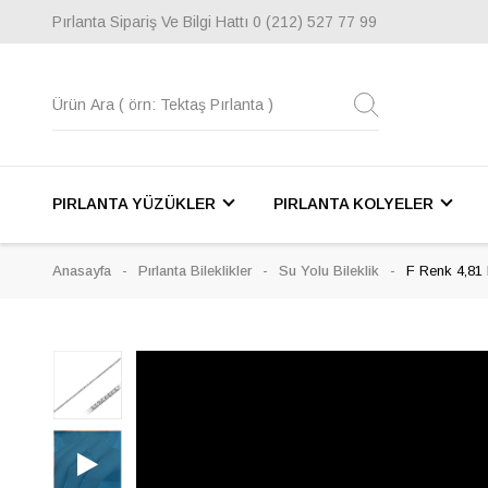
Pırlanta Sipariş Ve Bilgi Hattı
0 (212) 527 77 99
PIRLANTA YÜZÜKLER
PIRLANTA KOLYELER
Anasayfa
Pırlanta Bileklikler
Su Yolu Bileklik
F Renk 4,81 