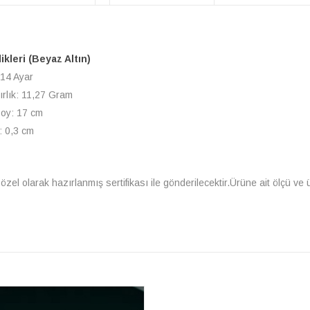
likleri (Beyaz Altın)
 14 Ayar
ırlık: 11,27 Gram
Boy: 17 cm
: 0,3 cm
ne özel olarak hazırlanmış sertifikası ile gönderilecektir.Ürüne ait ölçü 