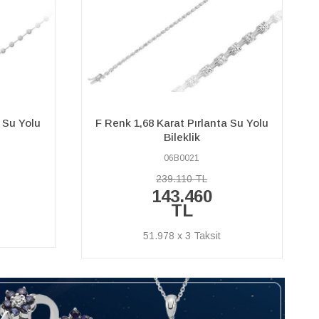
a Su Yolu
F Renk 5,88 Karat Pırlanta Su Yolu
Bileklik
01B0008
611.020 TL
366.610
TL
132.830 x 3