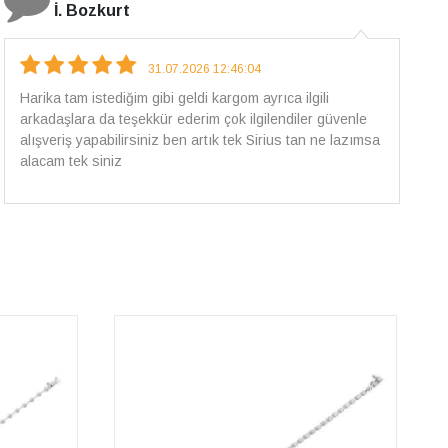
E.T
18.07.2026 12:38:01
Pirlantami teslim alana kadar tüm surecte bilgilendirildim,
güvenli bir alisveris oldu benim icin ve paketleme özenle
yapilmisti sorunsuz bir sekilde pirlantami takiyorum. Yeni
alisveris adresim artik belli.🤩 Tesekkurler Sirius