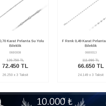
0,49 Karat Pırlanta Su Yolu
F Renk 1,68 Karat Pırlant
Bileklik
Bileklik
06B0013
06B0021
239.110 TL
111.090 TL
143.460
66.650 TL
TL
24.149 x 3
51.978 x 3