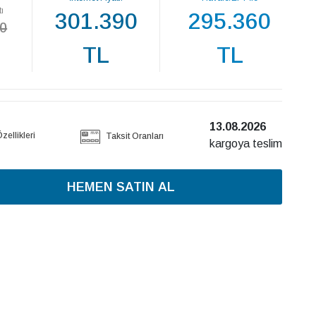
tı
301.390
295.360
0
TL
TL
13.08.2026
ellikleri
Taksit Oranları
kargoya teslim
HEMEN SATIN AL