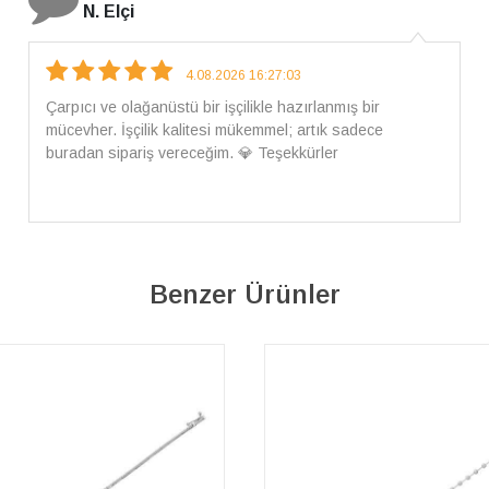
İ. Bozkurt
31.07.2026 12:46:04
Harika tam istediğim gibi geldi kargom ayrıca ilgili
arkadaşlara da teşekkür ederim çok ilgilendiler güvenle
alışveriş yapabilirsiniz ben artık tek Sirius tan ne lazımsa
alacam tek siniz
Benzer Ürünler