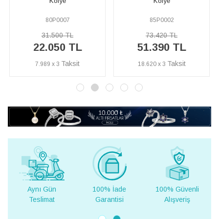
Kolye
Taşlı Kolye
85P0002
82P0009
73.420 TL
68.460 TL
L
51.390 TL
47.920 TL
18.620 x 3
17.362 x 3
Aynı Gün
100% İade
100% Güvenli
Yurt D
Teslimat
Garantisi
Alışveriş
Tesli