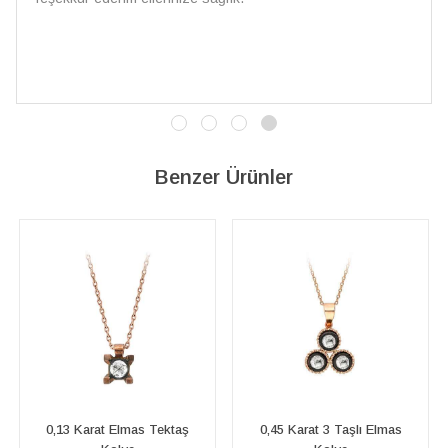
İşçilik kalitesi mükemmel; artık sad
vereceğim. 💎 Teşekkürler
Benzer Ürünler
ektaş
0,45 Karat 3 Taşlı Elmas
Damla ve Yuvarlak Elm