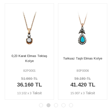
lmas Tektaş
Oval Elmas ve Pırl
Turkuaz Taşlı Elmas Kolye
ye
Kolye
001
80P0006
80P0005
0 TL
59.180 TL
126.460 
60 TL
41.420 TL
88.520
3
15.007 x 3
32.073 x 3