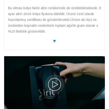
Bu elmas kolye farklı altın renklerinde de üretilebilmektedir. 8
ayar altın zincir kolye fiyatına dahildir. Ürüne özel olarak
hazırlanmış sertifikası ile gönderilecektir.Ürüne ait ölçü ve
üretimden kaynaklı nedenlerle toplam ağırlık gram olarak ±
%10 farklılık gösterebilir.
🔽