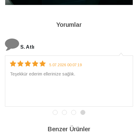
Yorumlar
N. Elçi
5.07.2026 00:07:19
 ellerinize sağlık.
Çarpıcı ve olağa
İşçilik kalitesi
vereceğim. 💎 T
Benzer Ürünler