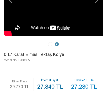
0,17 Karat Elmas Tektaş Kolye
Model No: 82P0005
İnternet Fiyatı:
Havale/EFT İle
Etiket Fiyatı
27.840 TL
27.280 TL
39.770 TL