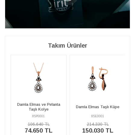
Takım Ürünler
Damla Elmas ve Pırlanta
e
Damla Elmas Taşlı Küpe
Taşlı Kolye
85P0001
85E0001
106.640 TL
214.330 TL
74.650 TL
150.030 TL