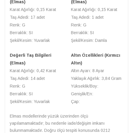
(Elmas)
(Elmas)
Karat Ağırlığı: 0,15 Karat
Karat Ağırlığı: 0,15 Karat
Taş Adedi: 17 adet
Taş Adedi: 1 adet
Renk: G
Renk: G
Berraklık: SI
Berraklık: SI
Şekil/Kesim: Yuvarlak
Şekil/Kesim: Damla
Değerli Taş Bilgileri
Altın Özellikleri (Kırmızı
(Elmas)
Altın)
Karat Ağırlığı: 0,42 Karat
Altın Ayarı: 8 Ayar
Taş Adedi: 14 adet
Yaklaşık Ağırlık: 3,84 Gram
Renk: G
Yükseklik/Boy:
Berraklık: SI
Genişlik/En:
Şekil/Kesim: Yuvarlak
Çap:
Elmas modellerinde yüzük üzerinden ölçü
yapılamamaktadır; bu nedenle iade/değişim imkanı
bulunmamaktadır. Doğru ölçü tespiti konusunda 0212