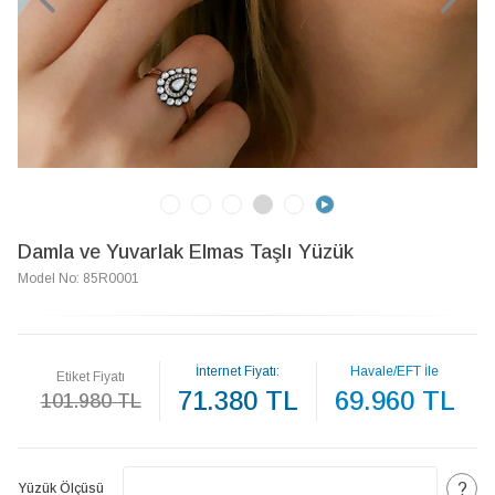
Damla ve Yuvarlak Elmas Taşlı Yüzük
Model No: 85R0001
İnternet Fiyatı:
Havale/EFT İle
Etiket Fiyatı
71.380 TL
69.960 TL
101.980 TL
?
Yüzük Ölçüsü