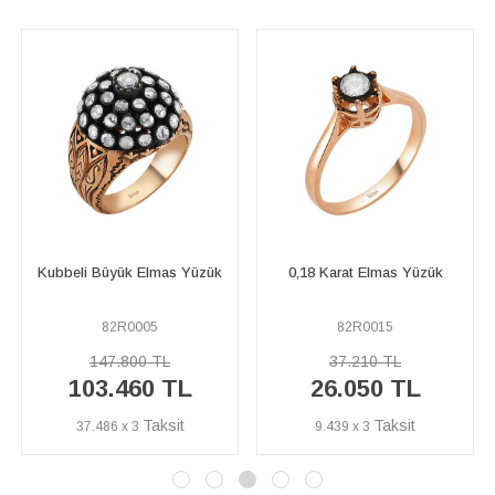
Kubbeli Büyük Elmas Yüzük
0,18 Karat Elmas Yüzük
82R0005
82R0015
147.800 TL
37.210 TL
103.460 TL
26.050 TL
37.486 x 3
9.439 x 3