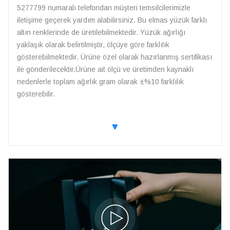
5277799 numaralı telefondan müşteri temsilcilerimizle
iletişime geçerek yardım alabilirsiniz. Bu elmas yüzük farklı
altın renklerinde de üretilebilmektedir. Yüzük ağırlığı
yaklaşık olarak belirtilmiştir, ölçüye göre farklılık
gösterebilmektedir. Ürüne özel olarak hazırlanmış sertifikası
ile gönderilecektir.Ürüne ait ölçü ve üretimden kaynaklı
nedenlerle toplam ağırlık gram olarak ±%10 farklılık
gösterebilir.
🔽