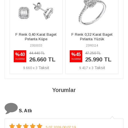
k 0,40 Karat Baget
F Renk 0,32 Karat Baget
F Renk 0,40 Ka
Pırlanta Küpe
Pırlanta Yüzük
Pırlanta 
23E0033
23R0114
23E003
44.440 TL
47.250 TL
44.440
%45
%40
26.660 TL
25.990 TL
26.6
İNDİRİM
İNDİRİM
.660 x 3
9.417 x 3
9.660 x 3
Yorumlar
N. Elçi
4.08.2026 16:27:03