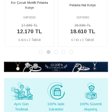
nta
Pırlanta Nal Kolye
Pırlanta Taşlı İstiridye Koly
01P0090
04P0074
26.590 TL
54.220 TL
18.610 TL
37.960 TL
6.743 x 3
13.754 x 3
ı Gün
100% İade
100% Güvenli
Yurt Dışı
limat
Garantisi
Alışveriş
Teslima