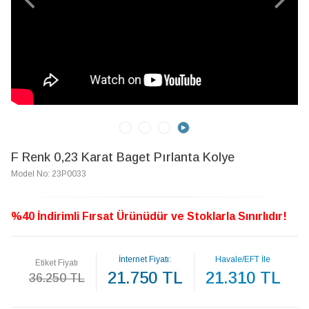
F Renk 0,23 Karat Baget Pırlanta Kolye
Model No: 23P0033
%40 İndirimli Fırsat Ürünüdür ve Stoklarla Sınırlıdır!
İnternet Fiyatı:
Havale/EFT İle
Etiket Fiyatı
21.750 TL
21.310 TL
36.250 TL