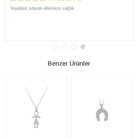
Çarpıcı ve olağanüstü bir işçilikle hazırlan
İşçilik kalitesi mükemmel; artık sadece bura
vereceğim. 💎 Teşekkürler
Benzer Ürünler