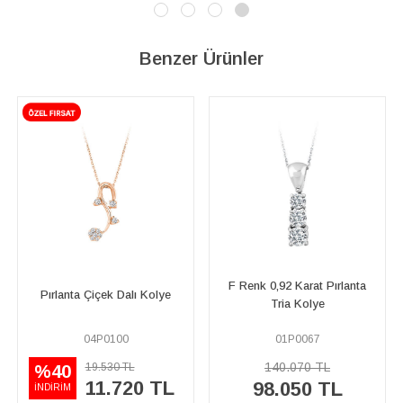
Benzer Ürünler
F Renk 0,92 Karat Pırlanta
Pırlanta Çiçek Dalı Kolye
Pır
Tria Kolye
04P0100
01P0067
140.070 TL
19.530 TL
%40
11.720 TL
98.050 TL
İNDİRİM