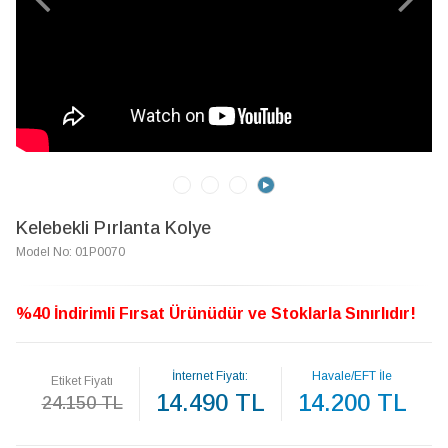
Kelebekli Pırlanta Kolye
Model No: 01P0070
%40 İndirimli Fırsat Ürünüdür ve Stoklarla Sınırlıdır!
İnternet Fiyatı:
Havale/EFT İle
Etiket Fiyatı
14.490 TL
14.200 TL
24.150 TL