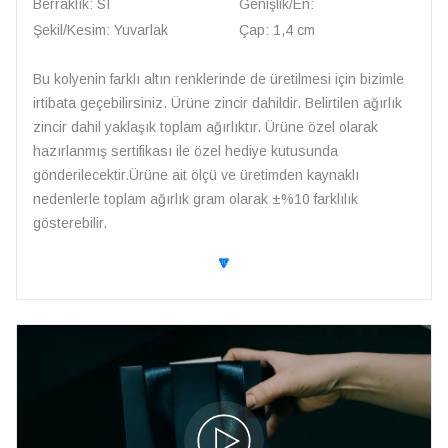
Berraklık: SI
Genişlik/En:
Şekil/Kesim: Yuvarlak
Çap: 1,4 cm
Bu kolyenin farklı altın renklerinde de üretilmesi için bizimle
irtibata geçebilirsiniz. Ürüne zincir dahildir. Belirtilen ağırlık
zincir dahil yaklaşık toplam ağırlıktır. Ürüne özel olarak
hazırlanmış sertifikası ile özel hediye kutusunda
gönderilecektir.Ürüne ait ölçü ve üretimden kaynaklı
nedenlerle toplam ağırlık gram olarak ±%10 farklılık
gösterebilir.
🔽