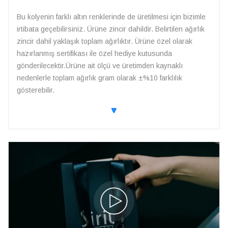
Bu kolyenin farklı altın renklerinde de üretilmesi için bizimle
irtibata geçebilirsiniz. Ürüne zincir dahildir. Belirtilen ağırlık
zincir dahil yaklaşık toplam ağırlıktır. Ürüne özel olarak
hazırlanmış sertifikası ile özel hediye kutusunda
gönderilecektir.Ürüne ait ölçü ve üretimden kaynaklı
nedenlerle toplam ağırlık gram olarak ±%10 farklılık
gösterebilir.
🔽