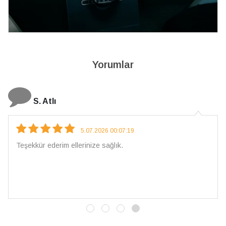
Yorumlar
N. Elçi
5.07.2026 00:07:19
 ellerinize sağlık.
Çarpıcı ve olağa
İşçilik kalitesi
vereceğim. 💎 T