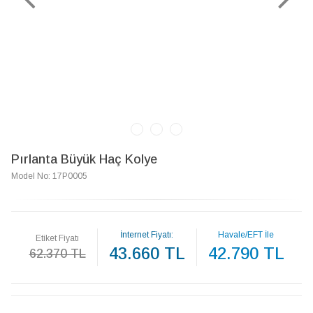
Pırlanta Büyük Haç Kolye
Model No: 17P0005
İnternet Fiyatı:
Havale/EFT İle
Etiket Fiyatı
43.660 TL
42.790 TL
62.370 TL