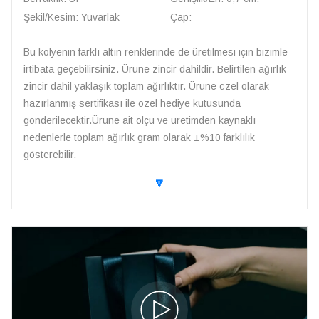
Şekil/Kesim: Yuvarlak
Çap:
Bu kolyenin farklı altın renklerinde de üretilmesi için bizimle
irtibata geçebilirsiniz. Ürüne zincir dahildir. Belirtilen ağırlık
zincir dahil yaklaşık toplam ağırlıktır. Ürüne özel olarak
hazırlanmış sertifikası ile özel hediye kutusunda
gönderilecektir.Ürüne ait ölçü ve üretimden kaynaklı
nedenlerle toplam ağırlık gram olarak ±%10 farklılık
gösterebilir.
🔽