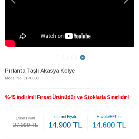
Pırlanta Taşlı Akasya Kolye
Model No: 31P0003
%45 İndirimli Fırsat Ürünüdür ve Stoklarla Sınırlıdır!
İnternet Fiyatı:
Havale/EFT İle
Etiket Fiyatı
14.900 TL
14.600 TL
27.090 TL