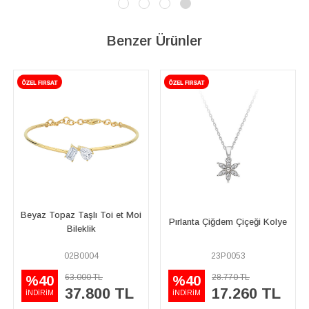
Benzer Ürünler
t Moi
Pırlanta Çiğdem Çiçeği Kolye
Pırlanta Taşlı Güneş Kolye
23P0053
15P0048
28.770 TL
33.350 TL
%40
%40
TL
17.260 TL
20.010 TL
İNDİRİM
İNDİRİM