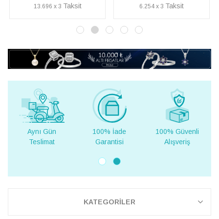
6.254 x 3
7.250 x 3
Aynı Gün
100% İade
100% Güvenli
Yurt D
Teslimat
Garantisi
Alışveriş
Tesli
KATEGORİLER