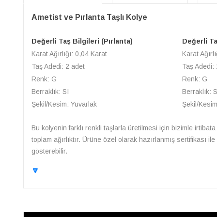
Ametist ve Pırlanta Taşlı Kolye
Değerli Taş Bilgileri (Pırlanta)
Değerli Taş
Karat Ağırlığı: 0,04 Karat
Karat Ağırlı
Taş Adedi: 2 adet
Taş Adedi:
Renk: G
Renk: G
Berraklık: SI
Berraklık: S
Şekil/Kesim: Yuvarlak
Şekil/Kesim
Bu kolyenin farklı renkli taşlarla üretilmesi için bizimle irtibat
toplam ağırlıktır. Ürüne özel olarak hazırlanmış sertifikası i
gösterebilir.
🔽