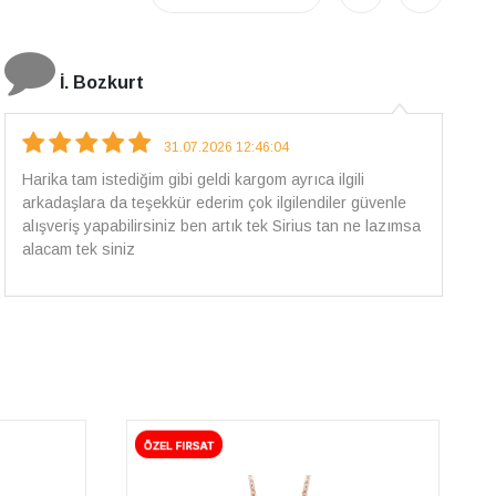
E.T
18.07.2026 12:38:01
Pirlantami teslim alana kadar tüm surecte bilgilendirildim,
güvenli bir alisveris oldu benim icin ve paketleme özenle
yapilmisti sorunsuz bir sekilde pirlantami takiyorum. Yeni
alisveris adresim artik belli.🤩 Tesekkurler Sirius