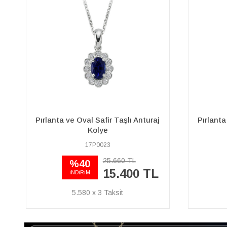
Pırlanta ve Oval Safir Taşlı Anturaj
Pırlant
Kolye
04P0097
114.950 TL
80.470 TL
29.156 x 3