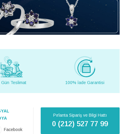
 Gün Teslimat
100% İade Garantisi
SYAL
Pırlanta Sipariş ve Bilgi Hattı
DYA
0 (212) 527 77 99
Facebook