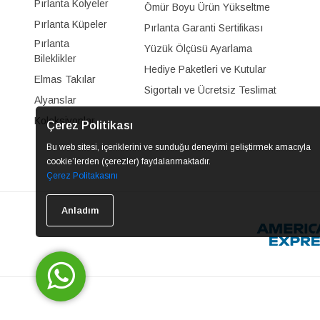
Pırlanta Kolyeler
Ömür Boyu Ürün Yükseltme
Pırlanta Küpeler
Pırlanta Garanti Sertifikası
Pırlanta
Yüzük Ölçüsü Ayarlama
Bileklikler
Hediye Paketleri ve Kutular
Elmas Takılar
Sigortalı ve Ücretsiz Teslimat
Alyanslar
Koleksiyonlar
Çerez Politikası
Bu web sitesi, içeriklerini ve sunduğu deneyimi geliştirmek amacıyla
cookie’lerden (çerezler) faydalanmaktadır.
Çerez Politakasını
Anladım