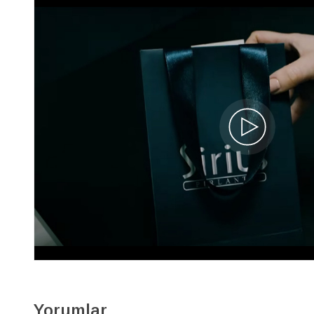
Ametist ve Pırlanta Taşlı Küpe
01E0024
28.980 TL
20.290 TL
7.352 x 3
Yorumlar