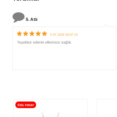
N. Elçi
4.08.2026 16:27:03
Çarpıcı ve olağanüstü bir işçilikle hazırlanmış bir
mücevher. İşçilik kalitesi mükemmel; artık sadece
buradan sipariş vereceğim. 💎 Teşekkürler