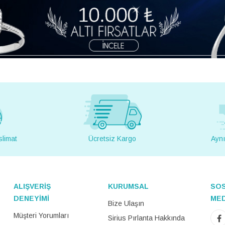
slimat
Ücretsiz Kargo
Aynı
ALIŞVERİŞ
KURUMSAL
SO
DENEYİMİ
ME
Bize Ulaşın
Müşteri Yorumları
Sirius Pırlanta Hakkında