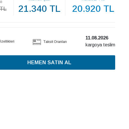
tı
21.340 TL
20.920 TL
 TL
11.08.2026
ellikleri
Taksit Oranları
kargoya teslim
HEMEN SATIN AL