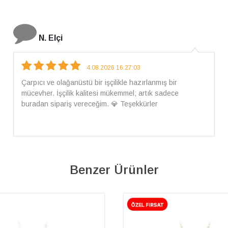
İ. Bozkurt
31.07.2026 12:46:04
Harika tam istediğim gibi geldi kargom ayrıca ilgili
arkadaşlara da teşekkür ederim çok ilgilendiler güvenle
alışveriş yapabilirsiniz ben artık tek Sirius tan ne lazımsa
alacam tek siniz
Benzer Ürünler