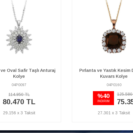
a ve Yastık Kesim Dumanlı
Pırlanta ve Oval Morgani
Kuvars Kolye
Saga Kolye
04P0160
17P0060
125.580 TL
21.250 
%40
%40
75.350 TL
12.7
İNDİRİM
İNDİRİM
27.301 x 3
4.620 x 3