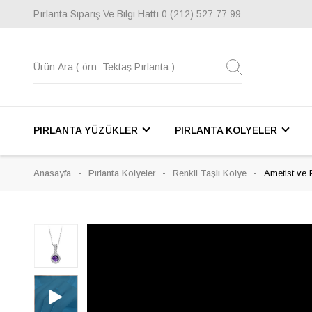
Pırlanta Sipariş Ve Bilgi Hattı
0 (212) 527 77 99
PIRLANTA YÜZÜKLER
PIRLANTA KOLYELER
Anasayfa
Pırlanta Kolyeler
Renkli Taşlı Kolye
Ametist ve 