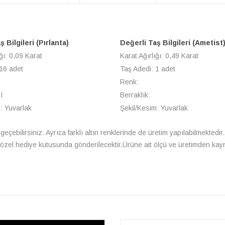
 Bilgileri (Pırlanta)
Değerli Taş Bilgileri (Ametist
ğı: 0,09 Karat
Karat Ağırlığı: 0,49 Karat
 16 adet
Taş Adedi: 1 adet
Renk:
I
Berraklık:
: Yuvarlak
Şekil/Kesim: Yuvarlak
a geçebilirsiniz. Ayrıca farklı altın renklerinde de üretim yapılabilmektedir. 
le özel hediye kutusunda gönderilecektir.Ürüne ait ölçü ve üretimden kay