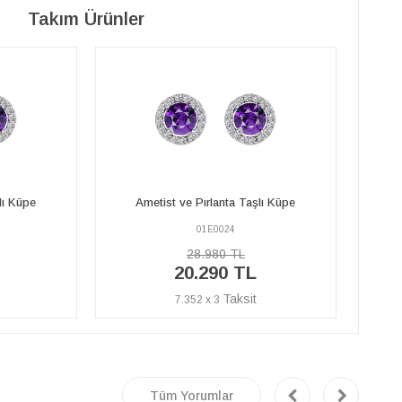
Takım Ürünler
lı Küpe
Ametist ve Pırlanta Taşlı Küpe
A
01E0024
28.980 TL
20.290 TL
7.352 x 3
Tüm Yorumlar