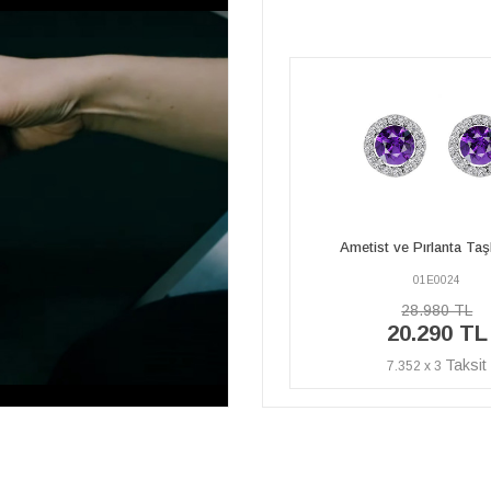
Ametist ve Pırlanta Taşlı Küpe
Ametist ve Pırlanta Taş
01E0024
01E0024
28.980 TL
28.980 TL
20.290 TL
20.290 TL
7.352 x 3
7.352 x 3