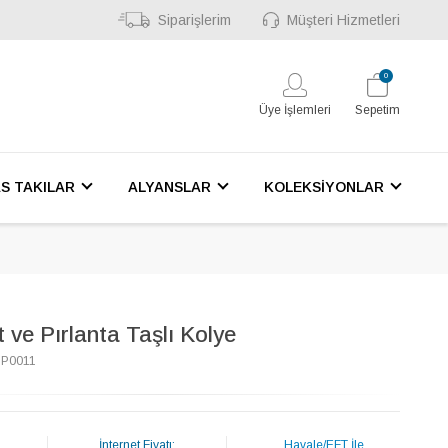
Siparişlerim
Müşteri Hizmetleri
0
Üye İşlemleri
Sepetim
S TAKILAR
ALYANSLAR
KOLEKSİYONLAR
 ve Pırlanta Taşlı Kolye
1P0011
İnternet Fiyatı:
Havale/EFT İle