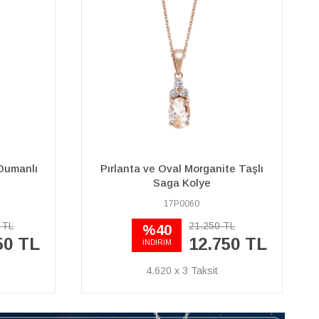
te Taşlı
Pırlanta ve Oval Yakut Taşlı
Anturaj Kolye
04P0040
TL
29.400 TL
20.580 TL
50 TL
7.457 x 3