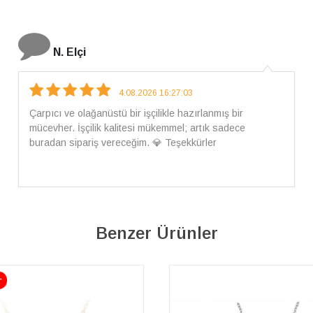
İ. Bozkurt
31.07.2026 12:46:04
Harika tam istediğim gibi geldi kargom ayrıca ilgili
arkadaşlara da teşekkür ederim çok ilgilendiler güvenle
alışveriş yapabilirsiniz ben artık tek Sirius tan ne lazımsa
alacam tek siniz
Benzer Ürünler