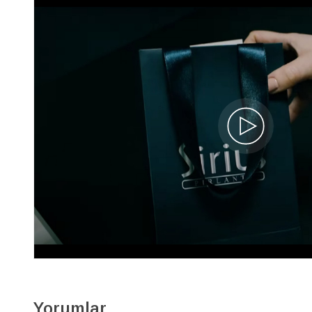
Pırlanta ve Damla Safir Taşlı Küpe
62E0001
60.400 TL
%40
36.240 TL
İNDİRİM
13.131 x 3
Yorumlar