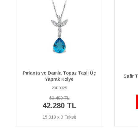
İki Sır
Safir Taşlı Çiğdem Çiçeği Kolye
23P0058
25.620 TL
%40
15.370 TL
İNDİRİM
5.569 x 3