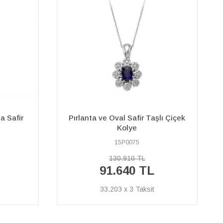
lı Çiçek
Pırlanta ve Oktagon Kesim Safir
Taşlı Kolye
17P0044
34.310 TL
24.020 TL
8.703 x 3