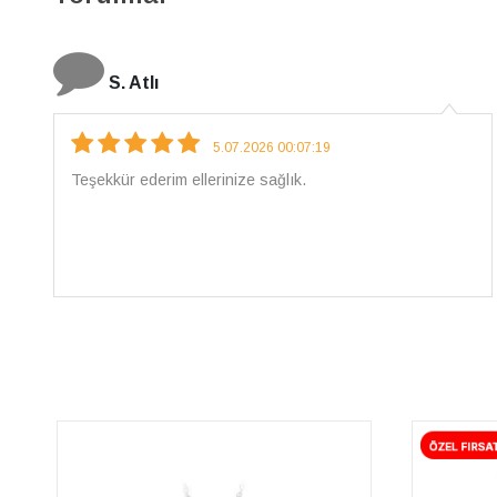
N. Elçi
4.08.2026 16:27:03
Çarpıcı ve olağanüstü bir işçilikle hazırlanmış bir
mücevher. İşçilik kalitesi mükemmel; artık sadece
buradan sipariş vereceğim. 💎 Teşekkürler