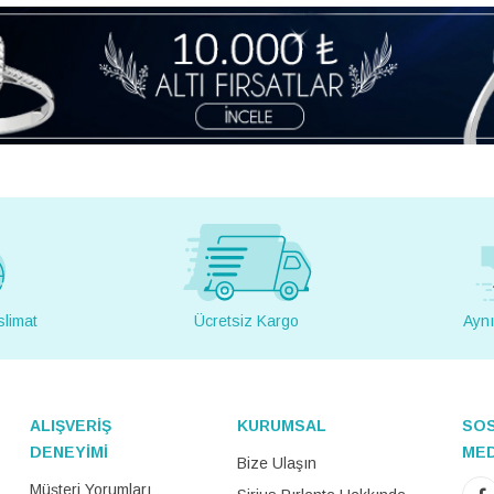
slimat
Ücretsiz Kargo
Aynı
ALIŞVERİŞ
KURUMSAL
SO
DENEYİMİ
ME
Bize Ulaşın
Müşteri Yorumları