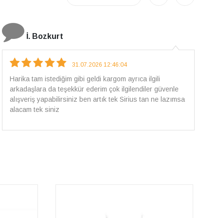
E.T
18.07.2026 12:38:01
Pirlantami teslim alana kadar tüm surecte bilgilendirildim,
güvenli bir alisveris oldu benim icin ve paketleme özenle
yapilmisti sorunsuz bir sekilde pirlantami takiyorum. Yeni
alisveris adresim artik belli.🤩 Tesekkurler Sirius