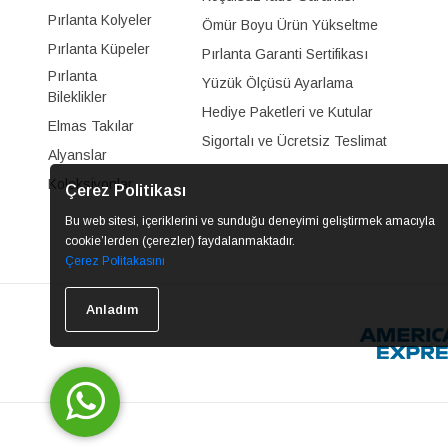
Pırlanta Kolyeler
Ömür Boyu Ürün Yükseltme
Pırlanta Küpeler
Pırlanta Garanti Sertifikası
Pırlanta
Yüzük Ölçüsü Ayarlama
Bileklikler
Hediye Paketleri ve Kutular
Elmas Takılar
Sigortalı ve Ücretsiz Teslimat
Alyanslar
Koleksiyonlar
Çerez Politikası
Bu web sitesi, içeriklerini ve sunduğu deneyimi geliştirmek amacıyla
cookie’lerden (çerezler) faydalanmaktadır.
Çerez Politakasını
Anladım