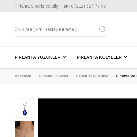
Pırlanta Sipariş Ve Bilgi Hattı
0 (212) 527 77 99
PIRLANTA YÜZÜKLER
PIRLANTA KOLYELER
Anasayfa
Pırlanta Kolyeler
Renkli Taşlı Kolye
Pırlanta ve