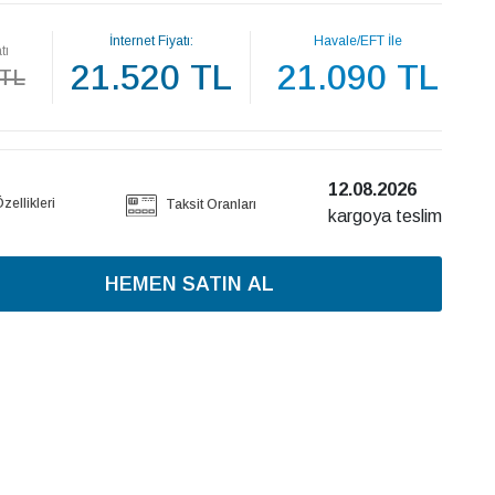
İnternet Fiyatı:
Havale/EFT İle
tı
21.520 TL
21.090 TL
 TL
12.08.2026
ellikleri
Taksit Oranları
kargoya teslim
HEMEN SATIN AL