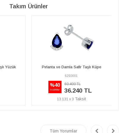
Takım Ürünler
aşlı Küpe
Pırlanta ve Damla Safir Taşlı Yüzük
Pır
62R0001
39.350 TL
27.550 TL
TL
9.982 x 3
Tüm Yorumlar