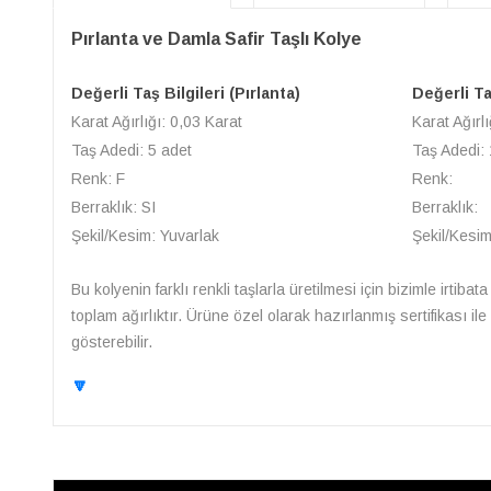
Pırlanta ve Damla Safir Taşlı Kolye
Değerli Taş Bilgileri (Pırlanta)
Değerli Taş
Karat Ağırlığı: 0,03 Karat
Karat Ağırlı
Taş Adedi: 5 adet
Taş Adedi: 
Renk: F
Renk:
Berraklık: SI
Berraklık:
Şekil/Kesim: Yuvarlak
Şekil/Kesi
Bu kolyenin farklı renkli taşlarla üretilmesi için bizimle irtibat
toplam ağırlıktır. Ürüne özel olarak hazırlanmış sertifikası i
gösterebilir.
🔽