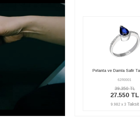
Pırlanta ve Damla Safir Taşlı Yüzük
Pırlanta ve Damla Safir T
62R0001
62E0001
39.350 TL
60.400 TL
%40
27.550 TL
36.240 
İNDİRİM
9.982 x 3
13.131 x 3