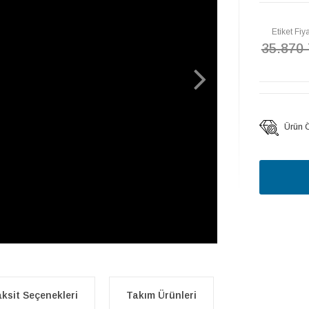
Etiket Fiya
35.870
Ürün Öz
ksit Seçenekleri
Takım Ürünleri