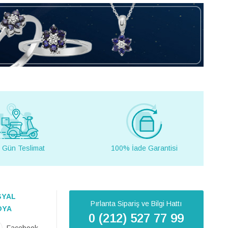
 Gün Teslimat
100% İade Garantisi
SYAL
Pırlanta Sipariş ve Bilgi Hattı
DYA
0 (212) 527 77 99