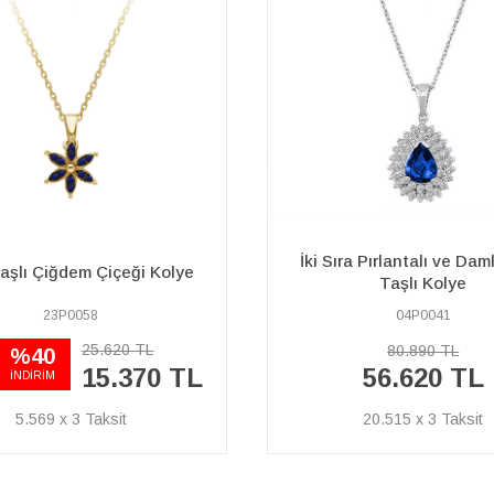
a Pırlantalı ve Damla Safir
Pırlanta ve Oval Safir Taş
Taşlı Kolye
Kolye
04P0041
15P0075
80.890 TL
130.910 TL
56.620 TL
91.640 TL
20.515 x 3
33.203 x 3