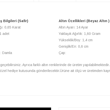
 Bilgileri (Safir)
Altın Özellikleri (Beyaz Altın )
ğı: 0,65 Karat
Altın Ayarı: 14 Ayar
1 adet
Yaklaşık Ağırlık: 1,60 Gram
Yükseklik/Boy: 1,4 cm
Genişlik/En: 0,6 cm
m: Damla
Çap:
a geçebilirsiniz. Ayrıca farklı altın renklerinde de üretim yapılabilmektedir. 
le özel hediye kutusunda gönderilecektir.Ürüne ait ölçü ve üretimden kay