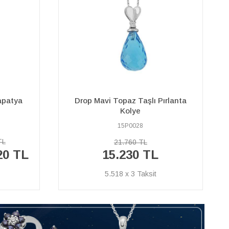
ırlanta
Pırlanta ve Oval Safir Taşlı Kolye
15P0073
58.460 TL
40.920 TL
14.826 x 3