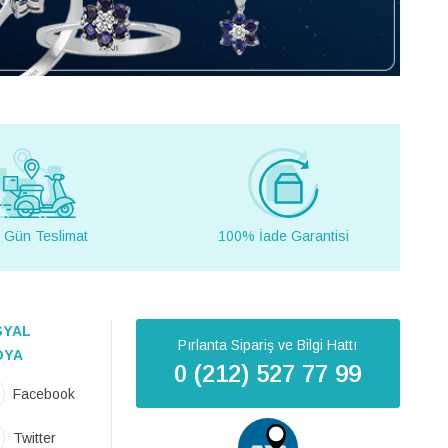
 Gün Teslimat
100% İade Garantisi
SYAL
Pırlanta Sipariş ve Bilgi Hattı
DYA
0 (212) 527 77 99
Facebook
Twitter