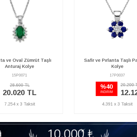
ve Pırlanta Taşlı Papatya
Drop Mavi Topaz Taşlı P
Kolye
Kolye
17P0037
15P0028
20.200 TL
21.760 TL
%40
15.230 TL
12.120 TL
İNDİRİM
4.391 x 3
5.518 x 3