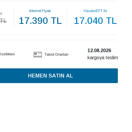
İnternet Fiyatı:
Havale/EFT İle
tı
17.390 TL
17.040 TL
 TL
12.08.2026
ellikleri
Taksit Oranları
kargoya teslim
HEMEN SATIN AL