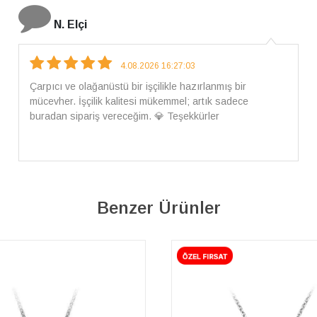
İ. Bozkurt
31.07.2026 12:46:04
Harika tam istediğim gibi geldi kargom ayrıca ilgili
arkadaşlara da teşekkür ederim çok ilgilendiler güvenle
alışveriş yapabilirsiniz ben artık tek Sirius tan ne lazımsa
alacam tek siniz
Benzer Ürünler