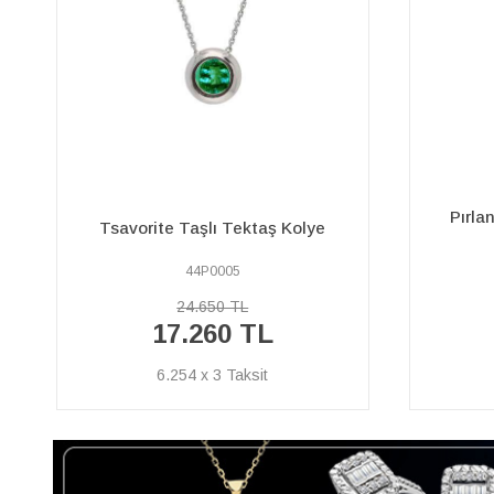
Pırlanta ve Oval Zümrüt Taşlı
Safir 
Anturaj Kolye
15P0071
28.600 TL
20.020 TL
7.254 x 3