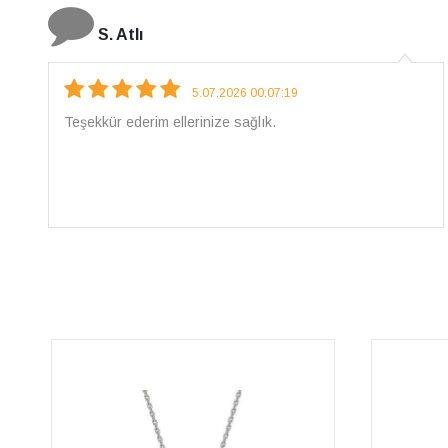
N. Elçi
4.08.2026 16:27:03
Çarpıcı ve olağanüstü bir işçilikle hazırlanmış bir
mücevher. İşçilik kalitesi mükemmel; artık sadece
buradan sipariş vereceğim. 💎 Teşekkürler