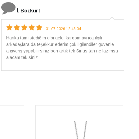
E.T
18.07.2026 12:38:01
Pirlantami teslim alana kadar tüm surecte bilgilendirildim,
güvenli bir alisveris oldu benim icin ve paketleme özenle
yapilmisti sorunsuz bir sekilde pirlantami takiyorum. Yeni
alisveris adresim artik belli.🤩 Tesekkurler Sirius