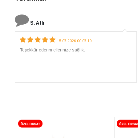
N. Elçi
4.08.2026 16:27:03
Çarpıcı ve olağanüstü bir işçilikle hazırlanmış bir
mücevher. İşçilik kalitesi mükemmel; artık sadece
buradan sipariş vereceğim. 💎 Teşekkürler