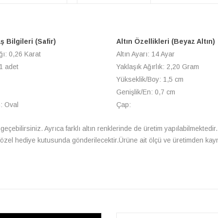
 Bilgileri (Safir)
Altın Özellikleri (Beyaz Altın)
ğı: 0,26 Karat
Altın Ayarı: 14 Ayar
1 adet
Yaklaşık Ağırlık: 2,20 Gram
Yükseklik/Boy: 1,5 cm
Genişlik/En: 0,7 cm
: Oval
Çap:
a geçebilirsiniz. Ayrıca farklı altın renklerinde de üretim yapılabilmektedir. 
le özel hediye kutusunda gönderilecektir.Ürüne ait ölçü ve üretimden kay