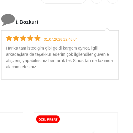
E.T
18.07.2026 12:38:01
Pirlantami teslim alana kadar tüm surecte bilgilendirildim,
güvenli bir alisveris oldu benim icin ve paketleme özenle
yapilmisti sorunsuz bir sekilde pirlantami takiyorum. Yeni
alisveris adresim artik belli.🤩 Tesekkurler Sirius