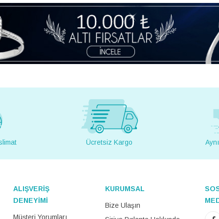
slimat
Ücretsiz Kargo
Aynı
ALIŞVERİŞ
KURUMSAL
SO
DENEYİMİ
ME
Bize Ulaşın
Müşteri Yorumları