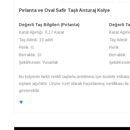
Pırlanta ve Oval Safir Taşlı Anturaj Kolye
Değerli Taş Bilgileri (Pırlanta)
Değerli Taş
Karat Ağırlığı: 0,17 Karat
Karat Ağırlı
Taş Adedi: 10 adet
Taş Adedi: 
Renk: G
Renk:
Berraklık: SI
Berraklık:
Şekil/Kesim: Yuvarlak
Şekil/Kesim
Bu kolyenin farklı renkli taşlarla üretilmesi için bizimle irtibat
toplam ağırlıktır. Ürüne özel olarak hazırlanmış sertifikası i
gösterebilir.
🔽