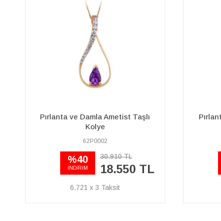
Pırlanta ve London Blue Topaz
Pırlant
Taşlı Mai Kolye
04P0169
37.630 TL
%40
22.580 TL
İNDİRİM
8.181 x 3