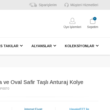
Siparişlerim
Müşteri Hizmetleri
0
Üye İşlemleri
Sepetim
S TAKILAR
ALYANSLAR
KOLEKSİYONLAR
a ve Oval Safir Taşlı Anturaj Kolye
4P0070
İnternet Fiyatı:
Havale/EFT İle