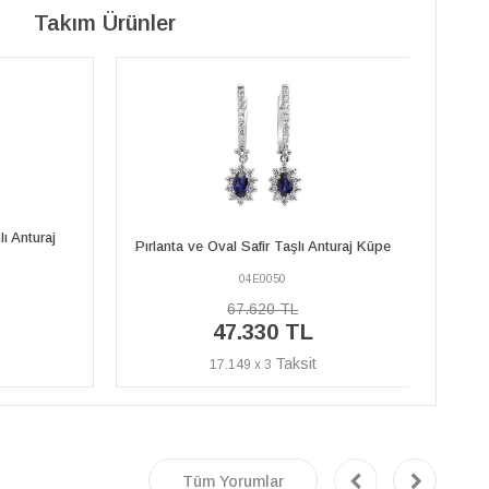
Takım Ürünler
Pırlanta ve Oval Safir Taşlı Anturaj
Anturaj Küpe
Pırlan
Yüzük
04R0195
46.910 TL
32.840 TL
11.899 x 3
Tüm Yorumlar