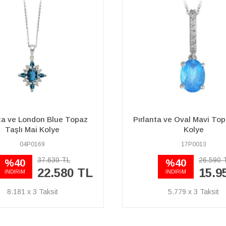
a ve Oval Mavi Topaz Taşlı
Safir ve Pırlanta Taşlı 
Kolye
Kolye
17P0013
17P0037
26.590 TL
20.200 
%40
%40
15.950 TL
12.1
İNDİRİM
İNDİRİM
5.779 x 3
4.391 x 3