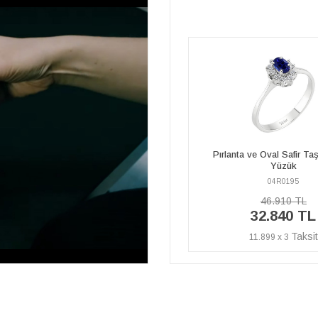
Pırlanta ve Oval Safir Taşlı Anturaj
Pırlanta ve Oval Safir Taşlı 
Yüzük
04R0195
04E0050
46.910 TL
67.620 TL
32.840 TL
47.330 TL
11.899 x 3
17.149 x 3