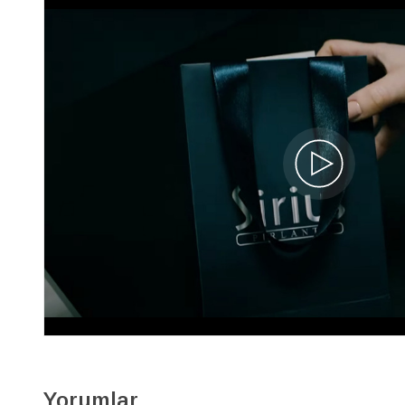
Pırlanta ve Oval Safir Taşlı Anturaj Küpe
04E0050
67.620 TL
47.330 TL
17.149 x 3
Yorumlar