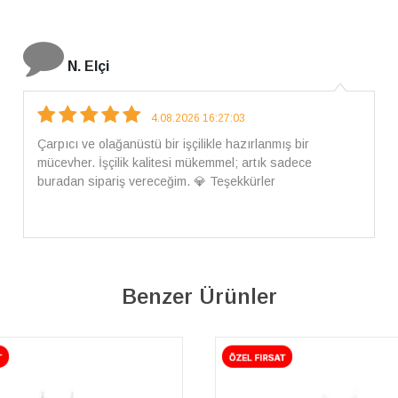
İ. Bozkurt
31.07.2026 12:46:04
Harika tam istediğim gibi geldi kargom ayrıca ilgili
arkadaşlara da teşekkür ederim çok ilgilendiler güvenle
alışveriş yapabilirsiniz ben artık tek Sirius tan ne lazımsa
alacam tek siniz
Benzer Ürünler