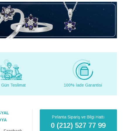
 Gün Teslimat
100% İade Garantisi
SYAL
Pırlanta Sipariş ve Bilgi Hattı
DYA
0 (212) 527 77 99