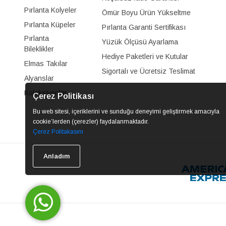
Pırlanta Kolyeler
Ömür Boyu Ürün Yükseltme
Pırlanta Küpeler
Pırlanta Garanti Sertifikası
Pırlanta
Yüzük Ölçüsü Ayarlama
Bileklikler
Hediye Paketleri ve Kutular
Elmas Takılar
Sigortalı ve Ücretsiz Teslimat
Alyanslar
Koleksiyonlar
Çerez Politikası
Bu web sitesi, içeriklerini ve sunduğu deneyimi geliştirmek amacıyla
cookie’lerden (çerezler) faydalanmaktadır.
Çerez Politakasını
Anladım