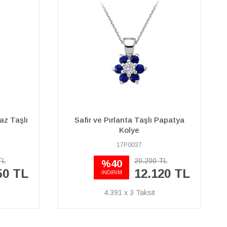
Papatya
Pırlanta ve Oktagon Kesim Safir
Taşlı Kolye
04P0123
TL
55.570 TL
38.900 TL
20 TL
14.094 x 3