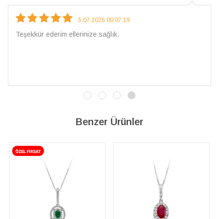
5.07.2026 00:07:19
 ellerinize sağlık.
Çarpıcı ve olağa
İşçilik kalitesi
vereceğim. 💎 T
Benzer Ürünler