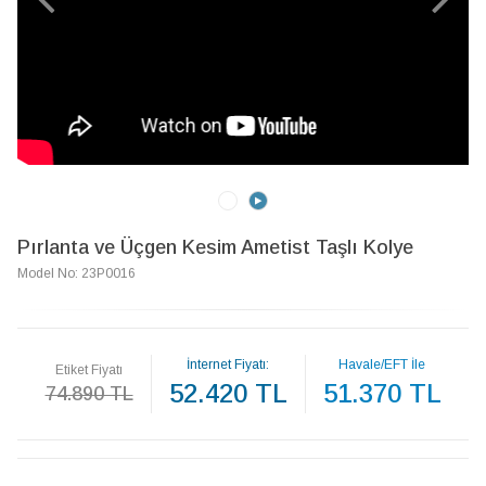
Pırlanta ve Üçgen Kesim Ametist Taşlı Kolye
Model No: 23P0016
İnternet Fiyatı:
Havale/EFT İle
Etiket Fiyatı
52.420 TL
51.370 TL
74.890 TL