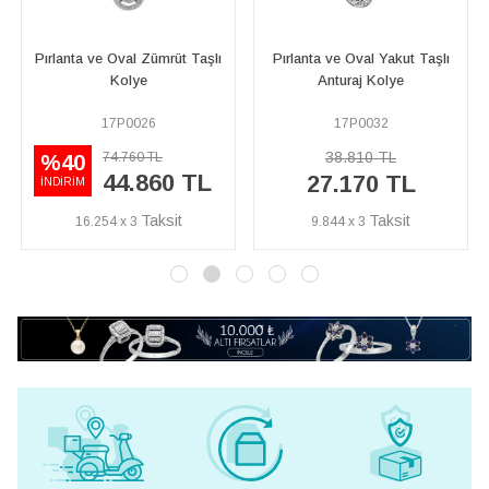
l Zümrüt Taşlı
Pırlanta ve Oval Yakut Taşlı
Mavi Topaz ve Pırl
ye
Anturaj Kolye
Kolye
026
17P0032
04P0020
38.810 TL
60 TL
19.150 T
%40
.860 TL
11.4
27.170 TL
İNDİRİM
3
9.844 x 3
4.163 x 3