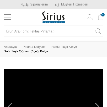
Siparişlerim
Müşteri Hizmetleri
0
Anasayfa
Pırlanta Kolyeler
Renkli Taşlı Kolye
Safir Taşlı Çiğdem Çiçeği Kolye