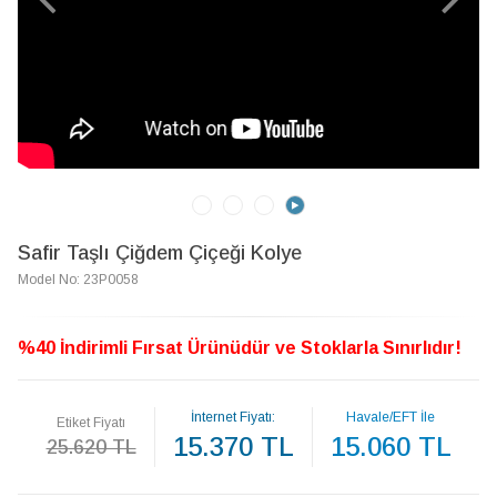
Safir Taşlı Çiğdem Çiçeği Kolye
Model No: 23P0058
%40 İndirimli Fırsat Ürünüdür ve Stoklarla Sınırlıdır!
İnternet Fiyatı:
Havale/EFT İle
Etiket Fiyatı
15.370 TL
15.060 TL
25.620 TL