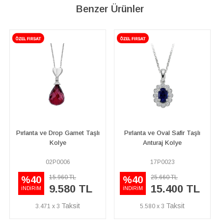
Benzer Ürünler
rnet Taşlı
Pırlanta ve Oval Safir Taşlı
Safir ve Pırlanta Taşlı
Anturaj Kolye
17P0023
05P0004
TL
25.660 TL
28.770 TL
%40
%40
0 TL
15.400 TL
17.260
İNDİRİM
İNDİRİM
5.580 x 3
6.254 x 3