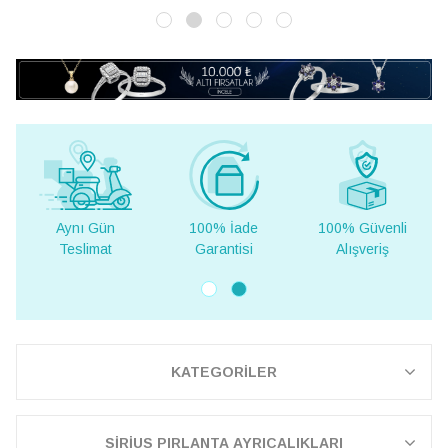
Aynı Gün
100% İade
100% Güvenli
Yur
Teslimat
Garantisi
Alışveriş
Te
KATEGORİLER
SİRİUS PIRLANTA AYRICALIKLARI