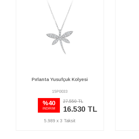
Pırlanta Gül Kolye
Z
25P0004
57.960 TL
40.570 TL
14.699 x 3