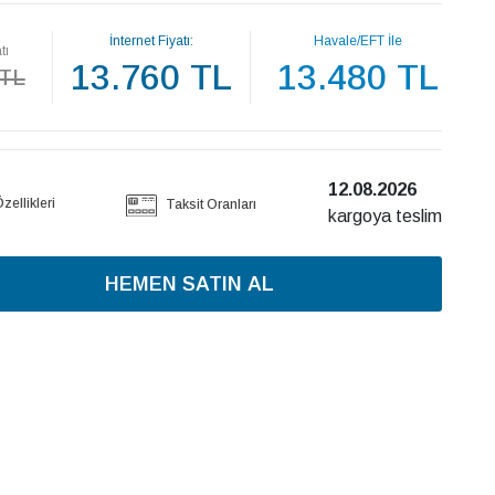
İnternet Fiyatı:
Havale/EFT İle
tı
13.760 TL
13.480 TL
 TL
12.08.2026
ellikleri
Taksit Oranları
kargoya teslim
HEMEN SATIN AL