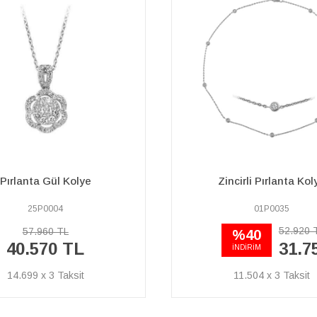
F Renk 0,92 Karat Pırlan
incirli Pırlanta Kolye
Kolye
01P0035
01P0067
52.920 TL
140.070 TL
%40
98.050 TL
31.750 TL
İNDİRİM
11.504 x 3
35.526 x 3