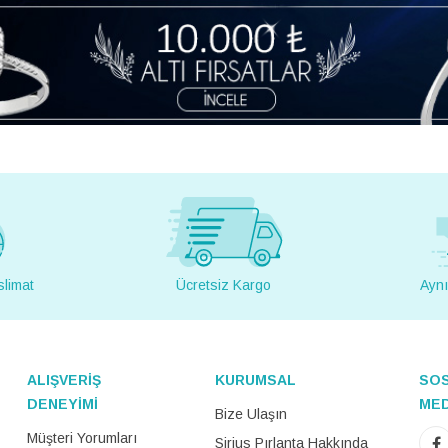
slimat
Ücretsiz Kargo
Aynı
ALIŞVERİŞ
KURUMSAL
SO
DENEYİMİ
ME
Bize Ulaşın
Müşteri Yorumları
Sirius Pırlanta Hakkında