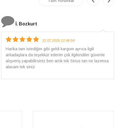
Tüm Yorumlar
E.T
18.07.2026 12:38:01
Pirlantami teslim alana kadar tüm surecte bilgilendirildim,
güvenli bir alisveris oldu benim icin ve paketleme özenle
yapilmisti sorunsuz bir sekilde pirlantami takiyorum. Yeni
alisveris adresim artik belli.🤩 Tesekkurler Sirius