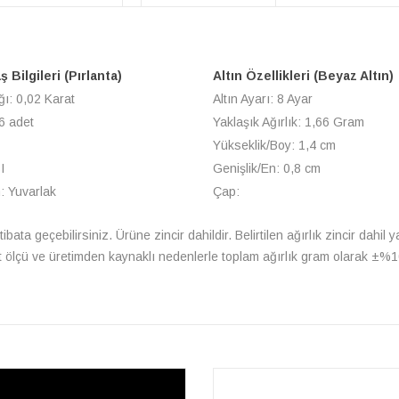
 Bilgileri (Pırlanta)
Altın Özellikleri (Beyaz Altın)
ğı: 0,02 Karat
Altın Ayarı: 8 Ayar
6 adet
Yaklaşık Ağırlık: 1,66 Gram
Yükseklik/Boy: 1,4 cm
I
Genişlik/En: 0,8 cm
: Yuvarlak
Çap:
rtibata geçebilirsiniz. Ürüne zincir dahildir. Belirtilen ağırlık zincir dahi
t ölçü ve üretimden kaynaklı nedenlerle toplam ağırlık gram olarak ±%10 f