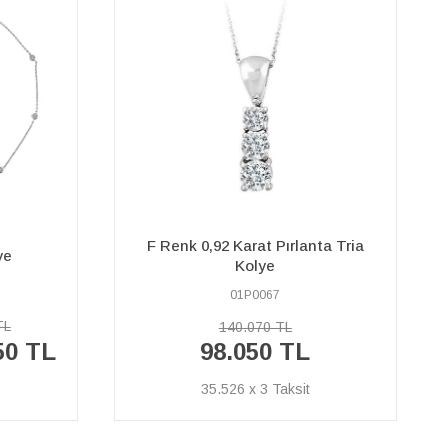
ta Tria
Pırlanta Taşlı 7S Kolye
07P0015
51.450 TL
36.020 TL
13.051 x 3