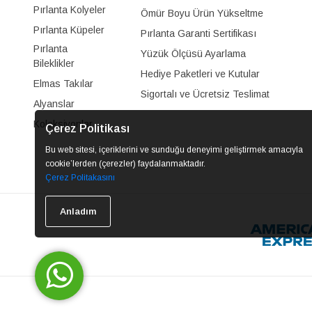
Pırlanta Kolyeler
Ömür Boyu Ürün Yükseltme
Pırlanta Küpeler
Pırlanta Garanti Sertifikası
Pırlanta
Yüzük Ölçüsü Ayarlama
Bileklikler
Hediye Paketleri ve Kutular
Elmas Takılar
Sigortalı ve Ücretsiz Teslimat
Alyanslar
Koleksiyonlar
Çerez Politikası
Bu web sitesi, içeriklerini ve sunduğu deneyimi geliştirmek amacıyla
cookie’lerden (çerezler) faydalanmaktadır.
Çerez Politakasını
Anladım