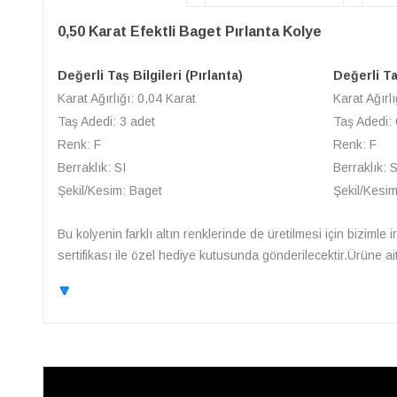
0,50 Karat Efektli Baget Pırlanta Kolye
Değerli Taş Bilgileri (Pırlanta)
Değerli Taş
Karat Ağırlığı: 0,04 Karat
Karat Ağırlı
Taş Adedi: 3 adet
Taş Adedi: 
Renk: F
Renk: F
Berraklık: SI
Berraklık: S
Şekil/Kesim: Baget
Şekil/Kesim
Bu kolyenin farklı altın renklerinde de üretilmesi için bizimle i
sertifikası ile özel hediye kutusunda gönderilecektir.Ürüne ai
🔽