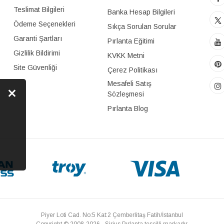
Teslimat Bilgileri
Banka Hesap Bilgileri
Ödeme Seçenekleri
Sıkça Sorulan Sorular
Garanti Şartları
Pırlanta Eğitimi
Gizlilik Bildirimi
KVKK Metni
Site Güvenliği
Çerez Politikası
Mesafeli Satış
Sözleşmesi
Pırlanta Blog
Piyer Loti Cad. No:5 Kat:2 Çemberlitaş Fatih/İstanbul
Copyright © 2008-2026 - Sirius Pırlanta tescilli markadır.