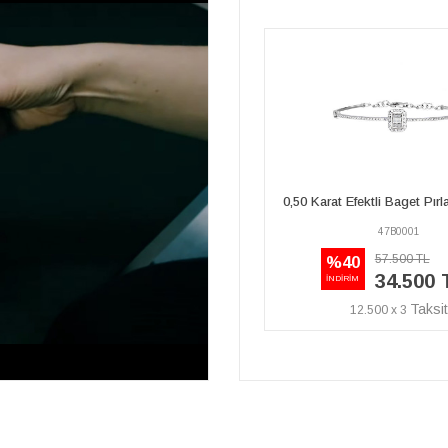
,50 Karat Efektli Baget Pırlanta Bileklik
0,50 Karat Efektli Baget Pı
47B0001
47R0038
57.500 TL
26.330 TL
%40
%45
34.500 TL
14.480 
İNDİRİM
İNDİRİM
12.500 x 3
5.247 x 3