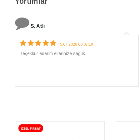
Yorumlar
N. Elçi
4.08.2026 16:27:03
Çarpıcı ve olağanüstü bir işçilikle hazırlanmış bir
mücevher. İşçilik kalitesi mükemmel; artık sadece
buradan sipariş vereceğim. 💎 Teşekkürler