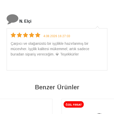
İ. Bozkurt
31.07.2026 12:46:04
Harika tam istediğim gibi geldi kargom ayrıca ilgili
arkadaşlara da teşekkür ederim çok ilgilendiler güvenle
alışveriş yapabilirsiniz ben artık tek Sirius tan ne lazımsa
alacam tek siniz
Benzer Ürünler