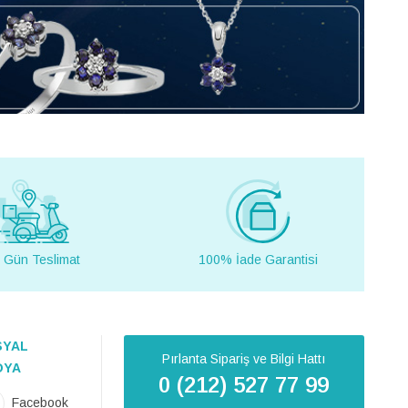
 Gün Teslimat
100% İade Garantisi
SYAL
Pırlanta Sipariş ve Bilgi Hattı
DYA
0 (212) 527 77 99
Facebook