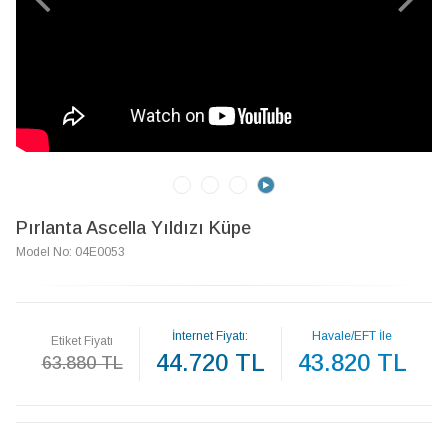
Pırlanta Ascella Yıldızı Küpe
Model No: 04E0053
İnternet Fiyatı:
Havale/EFT İle
Etiket Fiyatı
44.720 TL
43.820 TL
63.880 TL