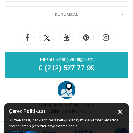
KURUMSAL
Pırlanta Sipariş ve Bilgi Hattı
0 (212) 527 77 99
Bizi Daha Kolay Bulabilirsiniz
Çerez Politikası
İletişim İçin Tıklayınız
Bu web sitesi, içeriklerini ve sunduğu deneyimi geliştirmek amacıyla
cookie’lerden (çerezler) faydalanmaktadır.
Çerez Politakasını