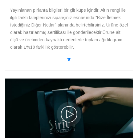
Yayınlanan pırlanta bilgileri bir çift küpe içindir. Altın rengi ile
ilgili farklı taleplerinizi siparişiniz esnasında "Bize İletmek
İstediğiniz Diğer Notlar" alanında belirtebilirsiniz. Ürüne özel
olarak hazırlanmış sertifikası ile gönderilecektir.Ürüne ait
ölçü ve üretimden kaynaklı nedenlerle toplam ağırlık gram
olarak ±%10 farklılık gösterebilir.
🔽