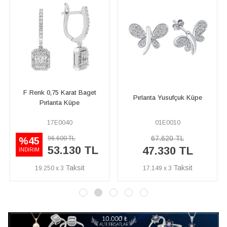
at Baget
1,5 Karat Efektli Pırlan
Pırlanta Yusufçuk Küpe
pe
Küpe
01E0010
17E0029
67.620 TL
43.470 TL
L
30 TL
47.330 TL
30.430 T
17.149 x 3
11.026 x 3