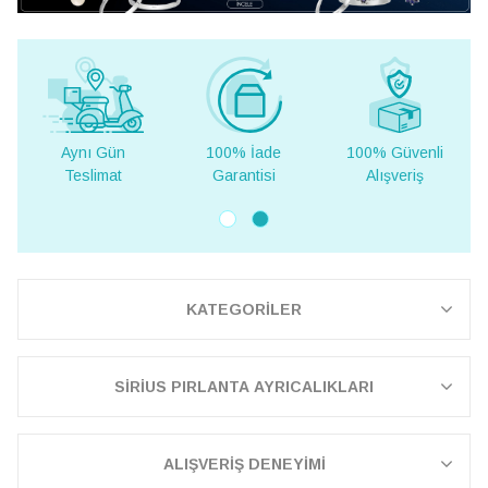
Aynı Gün
100% İade
100% Güvenli
Yur
Teslimat
Garantisi
Alışveriş
Te
KATEGORİLER
SİRİUS PIRLANTA AYRICALIKLARI
ALIŞVERİŞ DENEYİMİ