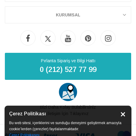
KURUMSAL
Pırlanta Sipariş ve Bilgi Hattı
0 (212) 527 77 99
Bizi Daha Kolay Bulabilirsiniz
Çerez Politikası
İletişim İçin Tıklayınız
Bu web sitesi, içeriklerini ve sunduğu deneyimi geliştirmek amacıyla
cookie’lerden (çerezler) faydalanmaktadır.
Çerez Politakasını