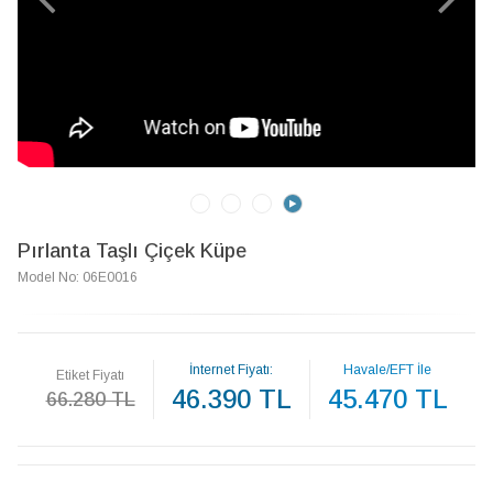
Pırlanta Taşlı Çiçek Küpe
Model No: 06E0016
İnternet Fiyatı:
Havale/EFT İle
Etiket Fiyatı
46.390 TL
45.470 TL
66.280 TL