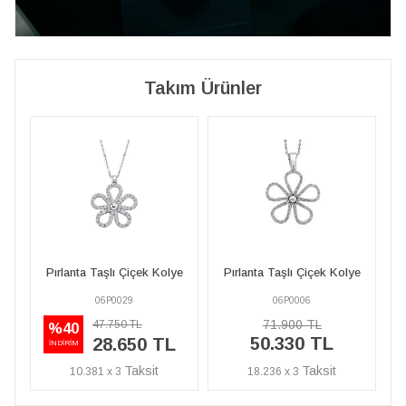
Takım Ürünler
k Kolye
Pırlanta Taşlı Çiçek Kolye
Pırlanta Taşlı Çiçek Kolye
06P0006
06P0029
71.900 TL
47.750 TL
%40
50.330 TL
 TL
28.650 TL
İNDİRİM
18.236 x 3
10.381 x 3