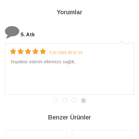
Yorumlar
N. Elçi
4.08.2026 16:27:03
Çarpıcı ve olağanüstü bir işçilikle hazırlanmış bir mücevher.
İşçilik kalitesi mükemmel; artık sadece buradan sipariş
vereceğim. 💎 Teşekkürler
Benzer Ürünler