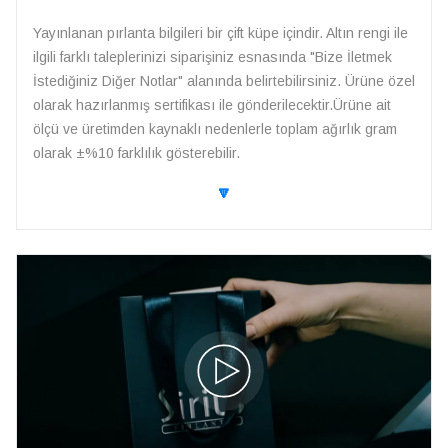
Yayınlanan pırlanta bilgileri bir çift küpe içindir. Altın rengi ile
ilgili farklı taleplerinizi siparişiniz esnasında "Bize İletmek
İstediğiniz Diğer Notlar" alanında belirtebilirsiniz. Ürüne özel
olarak hazırlanmış sertifikası ile gönderilecektir.Ürüne ait
ölçü ve üretimden kaynaklı nedenlerle toplam ağırlık gram
olarak ±%10 farklılık gösterebilir.
🔽