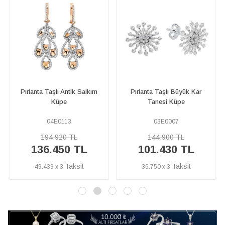
Pırlanta Taşlı Büyük Kar
Pırlanta Taşlı Defne Dalı Küpe
Tanesi Küpe
03E0007
41E0004
144.900 TL
193.200 TL
%40
115.920 TL
101.430 TL
İNDİRİM
36.750 x 3
42.000 x 3