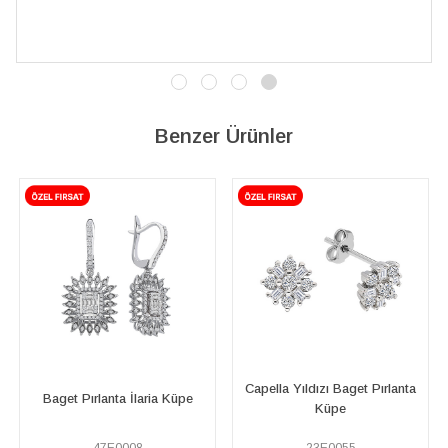
Benzer Ürünler
Capella Yıldızı Baget Pırlanta
e
Baget Pırlanta Helia Küpe
Küpe
23E0055
47E0007