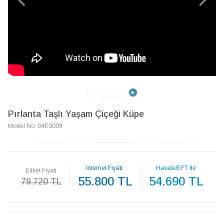
Pırlanta Taşlı Yaşam Çiçeği Küpe
Model No: 04E0009
İnternet Fiyatı:
Havale/EFT İle
Etiket Fiyatı
55.800 TL
54.690 TL
79.720 TL