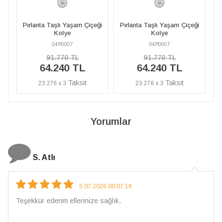
ği
Pırlanta Taşlı Yaşam Çiçeği
Pırlanta Taşlı Yaşam Çiçeği
P
Kolye
Kolye
04P0007
04P0007
91.770 TL
91.770 TL
64.240 TL
64.240 TL
23.276 x 3
23.276 x 3
Yorumlar
N. Elçi
4.08.2026 16:27:03
Çarpıcı ve olağanüstü bir işçilikle hazırlanmış bi
İşçilik kalitesi mükemmel; artık sadece buradan si
vereceğim. 💎 Teşekkürler