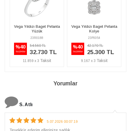
t Pırlanta
Vega Yıldızı Baget Pırlanta
Vega Yıldızı Baget Pırlanta
Kolye
Yüzük
23P0054
23R0188
TL
42.170 TL
54.560 TL
%40
%40
30 TL
25.300 TL
32.730 TL
İNDİRİM
İNDİRİM
9.167 x 3
11.859 x 3
Yorumlar
N. Elçi
4.08.2026 16:27:03
Çarpıcı ve olağanüstü bir işçilikle hazırlanmış bir mücevher.