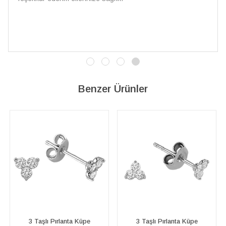
İşçilik kalitesi mükemmel; artık sadece buradan sipariş
vereceğim. 💎 Teşekkürler
Benzer Ürünler
3 Taşlı Pırlanta Küpe
Pırlanta Yonca Küpe