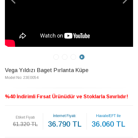
Vega Yıldızı Baget Pırlanta Küpe
Model No: 23E0054
%40 İndirimli Fırsat Ürünüdür ve Stoklarla Sınırlıdır!
İnternet Fiyatı:
Havale/EFT İle
Etiket Fiyatı
36.790 TL
36.060 TL
61.320 TL