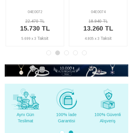
04E0074
04E0075
18.940 TL
21.210 TL
13.260 TL
14.850 TL
4.805 x 3
5.381 x 3
100% İade
100% Güvenli
Yurt Dışına
Garantisi
Alışveriş
Teslimat