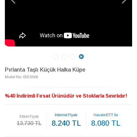
Pırlanta Taşlı Küçük Halka Küpe
Model No: 05E0006
%40 İndirimli Fırsat Ürünüdür ve Stoklarla Sınırlıdır!
İnternet Fiyatı:
Havale/EFT İle
Etiket Fiyatı
8.240 TL
8.080 TL
13.730 TL