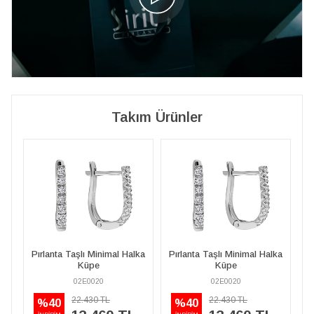
Takım Ürünler
ka
Pırlanta Taşlı Minimal Halka
Pırlanta Taşlı Minimal Halka
P
Küpe
Küpe
02E0020
02E0020
22.430 TL
22.430 TL
%40
%40