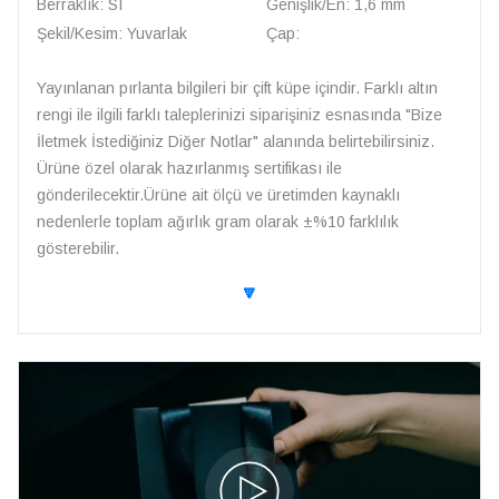
Berraklık: SI
Genişlik/En: 1,6 mm
Şekil/Kesim: Yuvarlak
Çap:
Yayınlanan pırlanta bilgileri bir çift küpe içindir. Farklı altın
rengi ile ilgili farklı taleplerinizi siparişiniz esnasında "Bize
İletmek İstediğiniz Diğer Notlar" alanında belirtebilirsiniz.
Ürüne özel olarak hazırlanmış sertifikası ile
gönderilecektir.Ürüne ait ölçü ve üretimden kaynaklı
nedenlerle toplam ağırlık gram olarak ±%10 farklılık
gösterebilir.
🔽