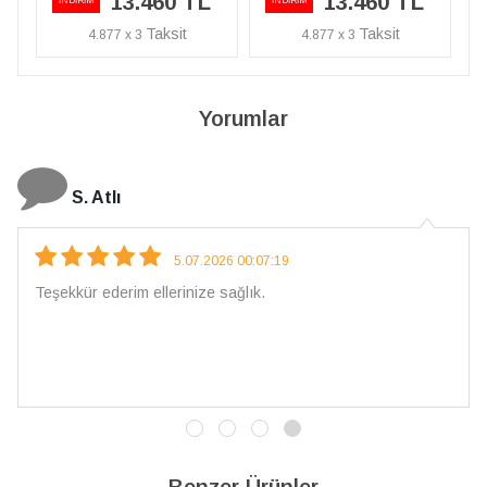
13.460 TL
13.460 TL
İNDİRİM
İNDİRİM
4.877 x 3
4.877 x 3
Yorumlar
N. Elçi
4.08.2026 16:27:03
Çarpıcı ve olağanüstü bir işçilikle hazırlanmış bir müc
İşçilik kalitesi mükemmel; artık sadece buradan sipari
vereceğim. 💎 Teşekkürler
Benzer Ürünler