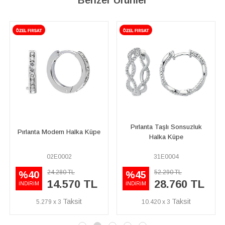
Pırlanta Taşlı Sonsuzluk
e
Pırlanta Fi Halka Küpe
Halka Küpe
31E0004
04E0145
52.290 TL
53.130 TL
%45
%40
28.760 TL
31.880 TL
İNDİRİM
İNDİRİM
10.420 x 3
11.551 x 3