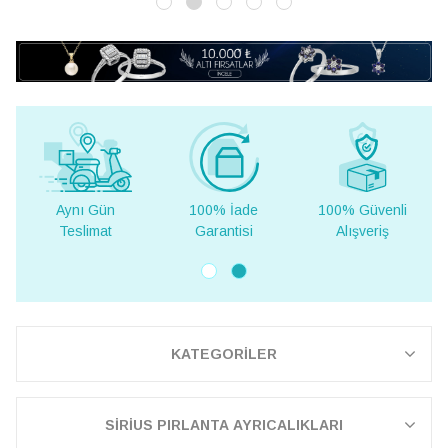
Gün
100% İade
100% Güvenli
Yurt Dışına
mat
Garantisi
Alışveriş
Teslimat
KATEGORİLER
SİRİUS PIRLANTA AYRICALIKLARI