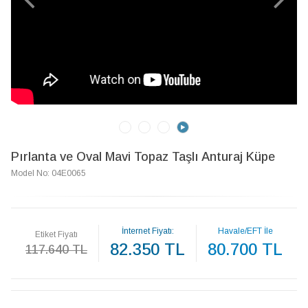
Pırlanta ve Oval Mavi Topaz Taşlı Anturaj Küpe
Model No: 04E0065
İnternet Fiyatı:
Havale/EFT İle
Etiket Fiyatı
82.350 TL
80.700 TL
117.640 TL