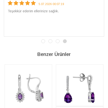
5.07.2026 00:07:19
 ellerinize sağlık.
Çarpıcı ve olağa
İşçilik kalitesi
vereceğim. 💎 T
Benzer Ürünler