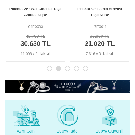
l Ametist Taşlı
Pırlanta ve Damla Ametist
Pırlanta ve Yakut 
j Küpe
Taşlı Küpe
Kırmızı Kü
033
17E0011
02E0024
0 TL
30.030 TL
37.210 T
%40
22.3
30 TL
21.020 TL
İNDİRİM
3
7.616 x 3
8.091 x 3
Aynı Gün
100% İade
100% Güvenli