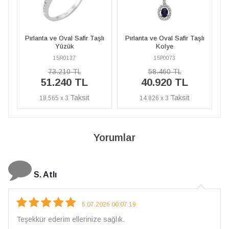
l Safir Taşlı
Pırlanta ve Oval Safir Taşlı
Pırlanta ve Oval Safir Ta
ük
Kolye
Yüzük
137
15P0073
15R0137
0 TL
58.460 TL
73.210 TL
0 TL
40.920 TL
51.240 TL
3
14.826 x 3
18.565 x 3
Yorumlar
N. Elçi
4.08.2026 16:27:03
Çarpıcı ve olağanüstü bir işçilikle hazırlanmış bir müc