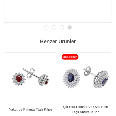
İşçilik kalitesi mükemmel; artık sadece buradan sipari
vereceğim. 💎 Teşekkürler
Benzer Ürünler
Çift Sıra Pırlanta ve Oval Safir
Oval Zümrüt ve Pırlanta Taşlı
e
Taşlı Anturaj Küpe
Küpe