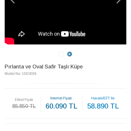
Pırlanta ve Oval Safir Taşlı Küpe
Model No: 15E0036
İnternet Fiyatı:
Havale/EFT İle
Etiket Fiyatı
60.090 TL
58.890 TL
85.850 TL