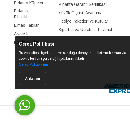
Pırlanta Küpeler
Pırlanta Garanti Sertifikası
Pırlanta
Yüzük Ölçüsü Ayarlama
Bileklikler
Hediye Paketleri ve Kutular
Elmas Takılar
Sigortalı ve Ücretsiz Teslimat
Alyanslar
Koleksiyonlar
Çerez Politikası
Bu web sitesi, içeriklerini ve sunduğu deneyimi geliştirmek amacıyla
cookie’lerden (çerezler) faydalanmaktadır.
Çerez Politakasını
Anladım