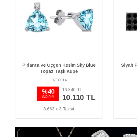
Siyah Pırlanta Taşlı Modern Kare
Mavi To
Küpe
15E0050
44.440 TL
31.110 TL
11.272 x 3