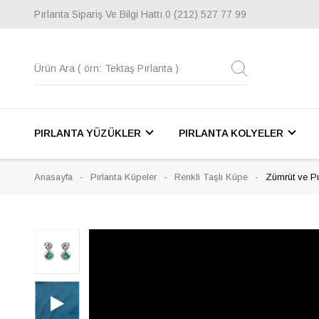
Pırlanta Sipariş Ve Bilgi Hattı
0 (212) 527 77 99
PIRLANTA YÜZÜKLER
PIRLANTA KOLYELER
Anasayfa
Pırlanta Küpeler
Renkli Taşlı Küpe
Zümrüt ve Pı