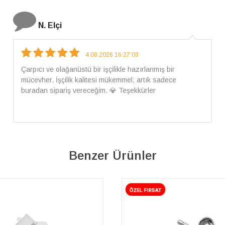
İ. Bozkurt
31.07.2026 12:46:04
Harika tam istediğim gibi geldi kargom ayrıca ilgili
arkadaşlara da teşekkür ederim çok ilgilendiler güvenle
alışveriş yapabilirsiniz ben artık tek Sirius tan ne lazımsa
alacam tek siniz
Benzer Ürünler