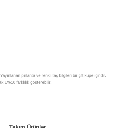
ayınlanan pırlanta ve renkli taş bilgileri bir çift küpe içindir.
k ±%10 farklılık gösterebilir.
Takım Ürünler