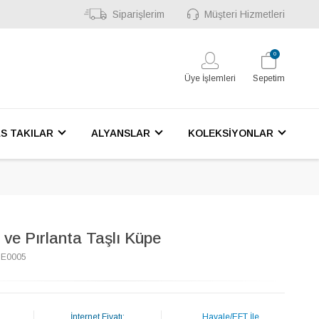
Siparişlerim
Müşteri Hizmetleri
0
Üye İşlemleri
Sepetim
S TAKILAR
ALYANSLAR
KOLEKSİYONLAR
ve Pırlanta Taşlı Küpe
1E0005
İnternet Fiyatı:
Havale/EFT İle