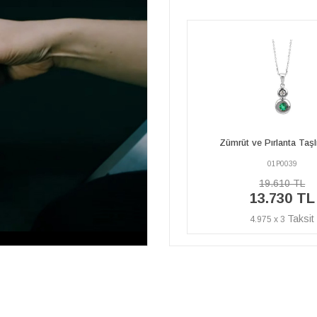
Zümrüt ve Pırlanta Taşlı Kolye
Zümrüt ve Pırlanta Taşl
01P0039
01P0039
19.610 TL
19.610 TL
13.730 TL
13.730 TL
4.975 x 3
4.975 x 3