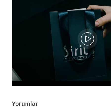
Zümrüt ve Pırlanta Taşlı Kolye
01P0039
19.610 TL
13.730 TL
4.975 x 3
Yorumlar