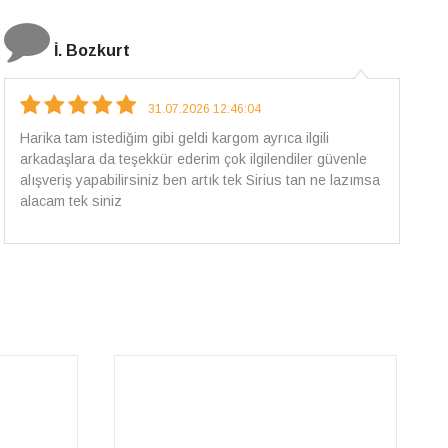
E.T
18.07.2026 12:38:01
Pirlantami teslim alana kadar tüm surecte bilgilendirildim,
güvenli bir alisveris oldu benim icin ve paketleme özenle
yapilmisti sorunsuz bir sekilde pirlantami takiyorum. Yeni
alisveris adresim artik belli.🤩 Tesekkurler Sirius