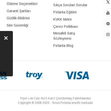
Ödeme Seçenekleri
Sıkça Sorulan Sorular
Garanti Şartları
Pırlanta Eğitimi
Gizlilik Bildirimi
KVKK Metni
Site Güvenliği
Çerez Politikası
Mesafeli Satış
Sözleşmesi
Pırlanta Blog
Piyer Loti Cad. No:5 Kat:2 Çemberlitaş Fatih/İstanbul
Copyright © 2008-2026 - Sirius Pırlanta tescilli markadır.