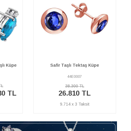
Pırlanta ve Oval Yakut Taşlı
üpe
Anturaj Küpe
04E0090
84.970 TL
59.480 TL
21.551 x 3