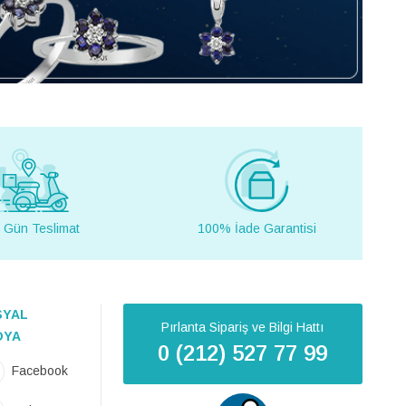
 Gün Teslimat
100% İade Garantisi
SYAL
Pırlanta Sipariş ve Bilgi Hattı
DYA
0 (212) 527 77 99
Facebook