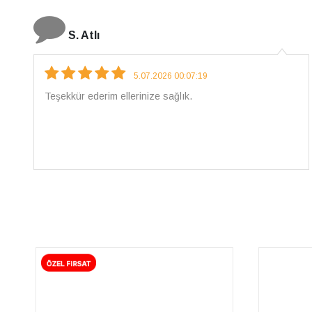
N. Elçi
4.08.2026 16:27:03
Çarpıcı ve olağanüstü bir işçilikle hazırlanmış bir
mücevher. İşçilik kalitesi mükemmel; artık sadece
buradan sipariş vereceğim. 💎 Teşekkürler