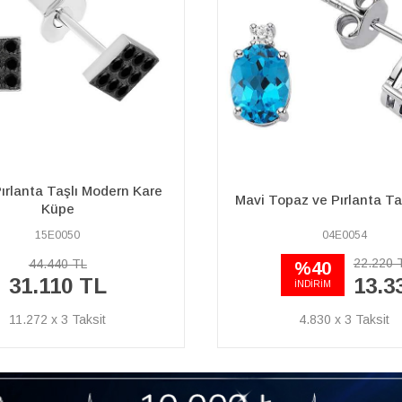
paz ve Pırlanta Taşlı Küpe
Safir Taşlı Tektaş K
04E0054
44E0007
22.220 TL
38.300 TL
%40
26.810 TL
13.330 TL
İNDİRİM
4.830 x 3
9.714 x 3