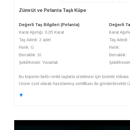
Zümrüt ve Pırlanta Taşlı Küpe
Değerli Taş Bilgileri (Pırlanta)
Değerli Ta
Karat Ağırlığı: 0,05 Karat
Karat Ağırlı
Taş Adedi: 2 adet
Taş Adedi: 
Renk: G
Renk:
Berraklık: SI
Berraklık:
Şekil/Kesim: Yuvarlak
Şekil/Kesim
Bu küpenin farklı renkli taşlarla üretilmesi için bizimle irtibata
Ürüne özel olarak hazırlanmış sertifikası ile gönderilecektir.
🔽