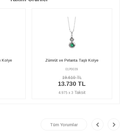
ı Kolye
Zümrüt ve Pırlanta Taşlı Kolye
Z
01P0039
19.610 TL
13.730 TL
4.975 x 3
Tüm Yorumlar