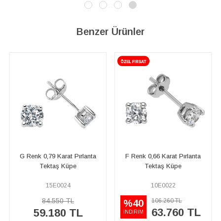
Benzer Ürünler
ta
F Renk 0,66 Karat Pırlanta
Toplam 0,80 Karat Pırlanta
Tektaş Küpe
Büyük Koronet Küpe
10E0022
04E0163
106.260 TL
66.320 TL
%40
%40
63.760 TL
39.790 TL
İNDİRİM
İNDİRİM