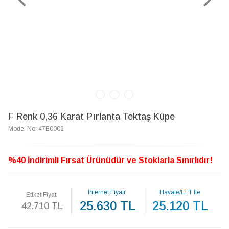
F Renk 0,36 Karat Pırlanta Tektaş Küpe
Model No: 47E0006
%40 İndirimli Fırsat Ürünüdür ve Stoklarla Sınırlıdır!
İnternet Fiyatı:
Havale/EFT İle
Etiket Fiyatı
25.630 TL
25.120 TL
42.710 TL