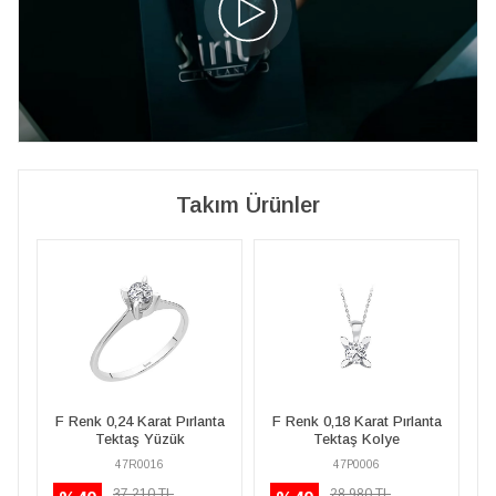
Takım Ürünler
G Renk 1 Karat Pır
4 Karat Pırlanta
F Renk 0,18 Karat Pırlanta
Tektaş Yüzük - 
aş Yüzük
Tektaş Kolye
Sertifikalı
7R0016
47P0006
47R0112
7.210 TL
28.980 TL