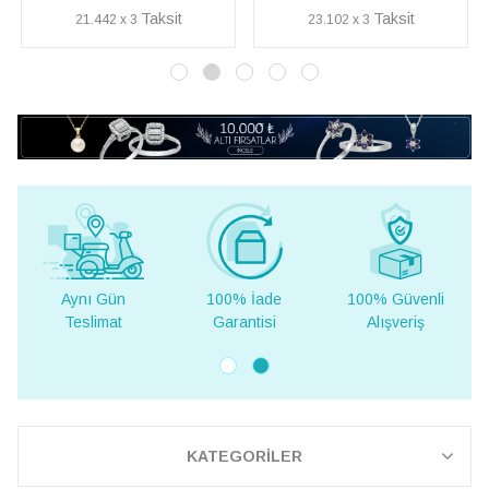
23.102 x 3
14.417 x 3
Gün
100% İade
100% Güvenli
Yurt Dışına
mat
Garantisi
Alışveriş
Teslimat
KATEGORİLER