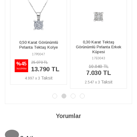
0,30 Karat Tektaş
Görünümlü
1 Karat Tektaş Görünü
Görünümlü Pırlanta Erkek
ktaş Kolye
Pırlanta Küpe
Küpesi
047
17E0044
17E0043
0 TL
23.690 TL
%40
10.040 TL
790 TL
14.210 T
İNDİRİM
7.030 TL
5.149 x 3
2.547 x 3
Yorumlar