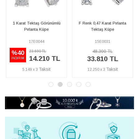
F Renk 0,47 Karat Pırlanta
G Renk 0,82 Karat Pırlanta
Tektaş Küpe
Tektaş Küpe
15E0031
24E0003
48.300 TL
132.850 TL
%40
79.710 TL
33.810 TL
İNDİRİM
12.250 x 3
28.881 x 3