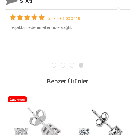
N. Elçi
4.08.2026 16:27:03
Çarpıcı ve olağanüstü bir işçilikle hazırlanmış bir mücevher.
İşçilik kalitesi mükemmel; artık sadece buradan sipariş
vereceğim. 💎 Teşekkürler
Benzer Ürünler