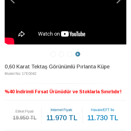
0,60 Karat Tektaş Görünümlü Pırlanta Küpe
Model No: 17E0042
%40 İndirimli Fırsat Ürünüdür ve Stoklarla Sınırlıdır!
İnternet Fiyatı:
Havale/EFT İle
Etiket Fiyatı
11.970 TL
11.730 TL
19.950 TL