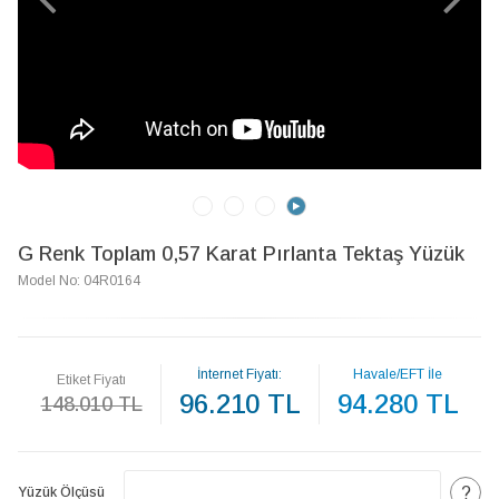
G Renk Toplam 0,57 Karat Pırlanta Tektaş Yüzük
Model No: 04R0164
İnternet Fiyatı:
Havale/EFT İle
Etiket Fiyatı
96.210 TL
94.280 TL
148.010 TL
?
Yüzük Ölçüsü