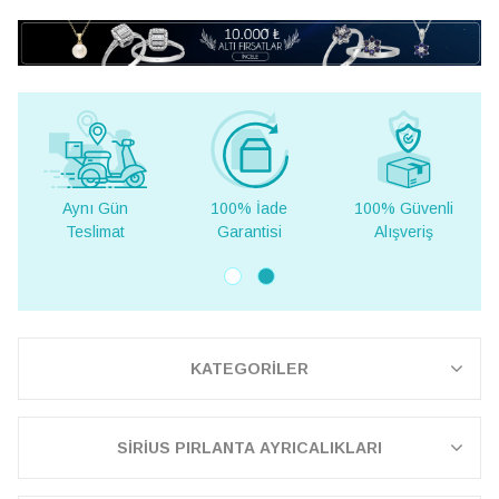
Aynı Gün
100% İade
100% Güvenli
Yur
Teslimat
Garantisi
Alışveriş
Te
KATEGORİLER
SİRİUS PIRLANTA AYRICALIKLARI