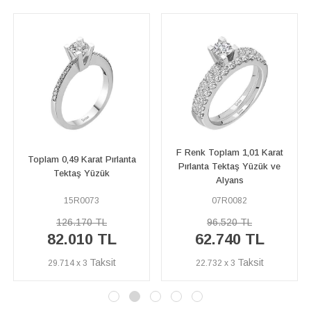
F Renk Toplam 1,01 Karat
ta
G Renk Toplam 0,55 Karat
Pırlanta Tektaş Yüzük ve
Pırlanta Tektaş Yüzük
Alyans
07R0082
04R0036
96.520 TL
88.870 TL
62.740 TL
57.770 TL
22.732 x 3
20.931 x 3