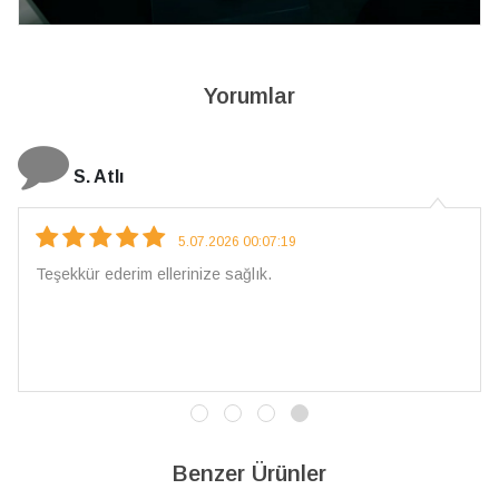
Yorumlar
N. Elçi
4.08.2026 16:27:03
Çarpıcı ve olağanüstü bir işçilikle hazırlan
İşçilik kalitesi mükemmel; artık sadece bura
vereceğim. 💎 Teşekkürler
Benzer Ürünler