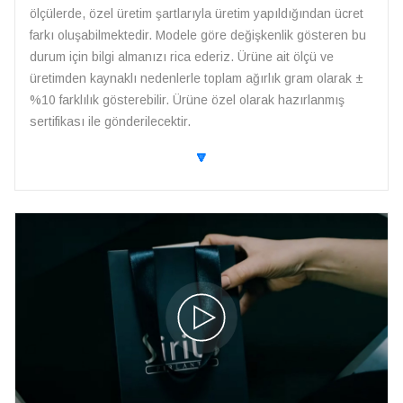
ölçülerde, özel üretim şartlarıyla üretim yapıldığından ücret
farkı oluşabilmektedir. Modele göre değişkenlik gösteren bu
durum için bilgi almanızı rica ederiz. Ürüne ait ölçü ve
üretimden kaynaklı nedenlerle toplam ağırlık gram olarak ±
%10 farklılık gösterebilir. Ürüne özel olarak hazırlanmış
sertifikası ile gönderilecektir.
🔽